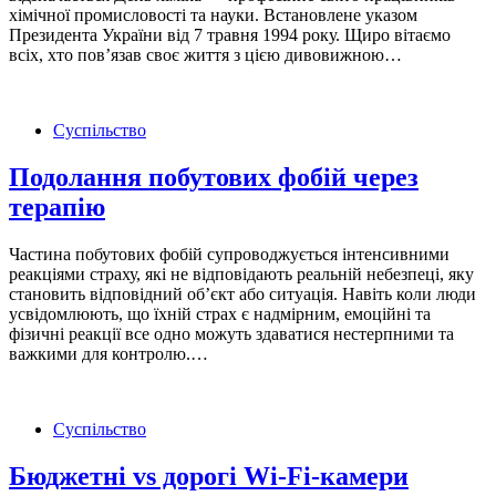
хімічної промисловості та науки. Встановлене указом
Президента України від 7 травня 1994 року. Щиро вітаємо
всіх, хто пов’язав своє життя з цією дивовижною…
Суспільство
Подолання побутових фобій через
терапію
Частина побутових фобій супроводжується інтенсивними
реакціями страху, які не відповідають реальній небезпеці, яку
становить відповідний об’єкт або ситуація. Навіть коли люди
усвідомлюють, що їхній страх є надмірним, емоційні та
фізичні реакції все одно можуть здаватися нестерпними та
важкими для контролю.…
Суспільство
Бюджетні vs дорогі Wi-Fi-камери