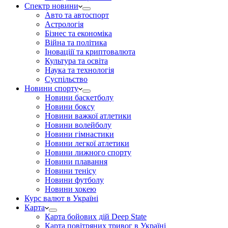
Спектр новини
Авто та автоспорт
Астрологія
Бізнес та економіка
Війна та політика
Іноваціії та криптовалюта
Культура та освіта
Наука та технологія
Суспільство
Новини спорту
Новини баскетболу
Новини боксу
Новини важкої атлетики
Новини волейболу
Новини гімнастики
Новини легкої атлетики
Новини лижного спорту
Новини плавання
Новини тенісу
Новини футболу
Новини хокею
Курс валют в Україні
Карта
Карта бойових дій Deep State
Карта повітряних тривог в Україні