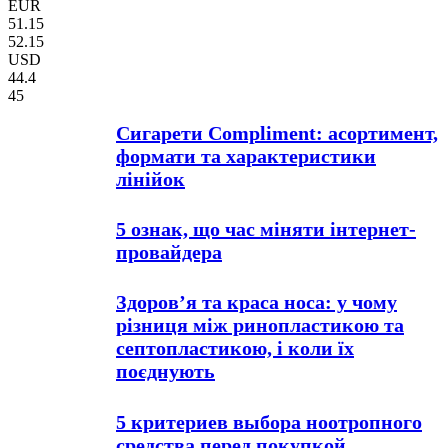
EUR
51.15
52.15
USD
44.4
45
Сигарети Compliment: асортимент,
формати та характеристики
лінійок
5 ознак, що час міняти інтернет-
провайдера
Здоров’я та краса носа: у чому
різниця між ринопластикою та
септопластикою, і коли їх
поєднують
5 критериев выбора ноотропного
средства перед покупкой