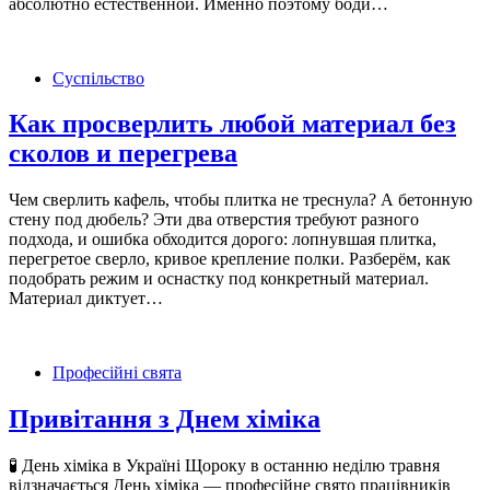
абсолютно естественной. Именно поэтому боди…
Суспільство
Как просверлить любой материал без
сколов и перегрева
Чем сверлить кафель, чтобы плитка не треснула? А бетонную
стену под дюбель? Эти два отверстия требуют разного
подхода, и ошибка обходится дорого: лопнувшая плитка,
перегретое сверло, кривое крепление полки. Разберём, как
подобрать режим и оснастку под конкретный материал.
Материал диктует…
Професійні свята
Привітання з Днем хіміка
🧪 День хіміка в Україні Щороку в останню неділю травня
відзначається День хіміка — професійне свято працівників