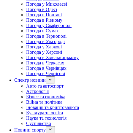
Погода у Миколаєві
Погода в Одесі
Погода в Полтаві
Погода в Рівному
Погода у Сімферополі
Погода в Сумах
Погода в Тернополі
Погода в Ужгороді
Погода у Харкові
Погода у Херсоні
Погода в Хмельницькому
Погода в Черкасах
Погода в Чернівцях
Погода в Чернігові
Спектр новини
Авто та автоспорт
Астрологія
Бізнес та економіка
Війна та політика
Іноваціії та криптовалюта
Культура та освіта
Наука та технологія
Суспільство
Новини спорту