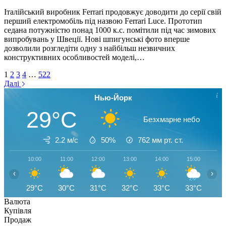
Італійський виробник Ferrari продовжує доводити до серії свій
перший електромобіль під назвою Ferrari Luce. Прототип
седана потужністю понад 1000 к.с. помітили під час зимових
випробувань у Швеції. Нові шпигунські фото вперше
дозволили розгледіти одну з найбільш незвичних
конструктивних особливостей моделі,…
1
2
3
4
…
522
Далі
Нью-Йорк
29°C
Безхмарне небо
2.2 м/с
50%
762
мм рт. ст.
10:00
11:00
12:00
13:00
14:00
15:00
16
‹
›
29°C
30°C
31°C
32°C
33°C
33°C
32
Валюта
Купівля
Продаж