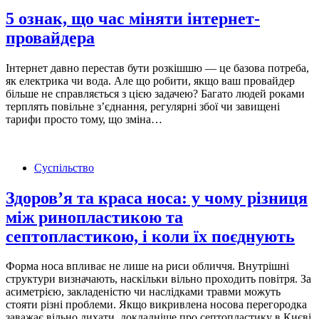
5 ознак, що час міняти інтернет-
провайдера
Інтернет давно перестав бути розкішшю — це базова потреба,
як електрика чи вода. Але що робити, якщо ваш провайдер
більше не справляється з цією задачею? Багато людей роками
терплять повільне з’єднання, регулярні збої чи завищені
тарифи просто тому, що зміна…
Суспільство
Здоров’я та краса носа: у чому різниця
між ринопластикою та
септопластикою, і коли їх поєднують
Форма носа впливає не лише на риси обличчя. Внутрішні
структури визначають, наскільки вільно проходить повітря. За
асиметрією, закладеністю чи наслідками травми можуть
стояти різні проблеми. Якщо викривлена носова перегородка
заважає вільно дихати, докладніше про септопластику в Києві