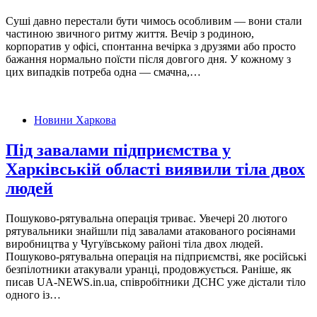
Суші давно перестали бути чимось особливим — вони стали
частиною звичного ритму життя. Вечір з родиною,
корпоратив у офісі, спонтанна вечірка з друзями або просто
бажання нормально поїсти після довгого дня. У кожному з
цих випадків потреба одна — смачна,…
Новини Харкова
Під завалами підприємства у
Харківській області виявили тіла двох
людей
Пошуково-рятувальна операція триває. Увечері 20 лютого
рятувальники знайшли під завалами атакованого росіянами
виробництва у Чугуївському районі тіла двох людей.
Пошуково-рятувальна операція на підприємстві, яке російські
безпілотники атакували уранці, продовжується. Раніше, як
писав UA-NEWS.in.ua, співробітники ДСНС уже дістали тіло
одного із…