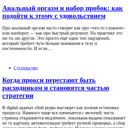
Анальный оргазм и набор пробок: как
подойти к этому с удовольствием
Про анальный оргазм часто говорят как про «что-то сложное»
или наоборот — как про быстрый результат. На практике это
ни то, ни другое. Это просто ещё один тип ощущений,
который требует чуть больше внимания к телу и
постепенности. И если…
Суспільство
Когда прокси перестают быть
расходником и становятся частью
стратегии
В digital-задачах сбой редко выглядит как полная остановка
процесса. Намного чаще все начинается с мелочей: часть
страниц открывается медленнее, локальная выдача показывает
не ту картину, автоматизация требует ручной проверки, а сбор