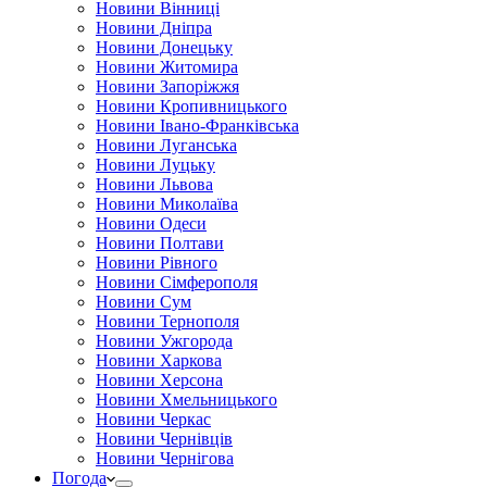
Новини Вінниці
Новини Дніпра
Новини Донецьку
Новини Житомира
Новини Запоріжжя
Новини Кропивницького
Новини Івано-Франківська
Новини Луганська
Новини Луцьку
Новини Львова
Новини Миколаїва
Новини Одеси
Новини Полтави
Новини Рівного
Новини Сімферополя
Новини Сум
Новини Тернополя
Новини Ужгорода
Новини Харкова
Новини Херсона
Новини Хмельницького
Новини Черкас
Новини Чернівців
Новини Чернігова
Погода