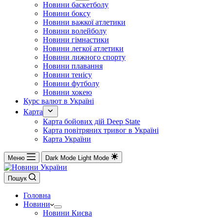
Новини баскетболу
Новини боксу
Новини важкої атлетики
Новини волейболу
Новини гімнастики
Новини легкої атлетики
Новини лижного спорту
Новини плавання
Новини тенісу
Новини футболу
Новини хокею
Курс валют в Україні
Карта
Карта бойових дій Deep State
Карта повітряних тривог в Україні
Карта України
Меню
Dark Mode
Light Mode
Пошук
Головна
Новини
Новини Києва