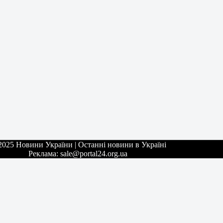
2025 Новини України | Останні новини в Україні
Реклама: sale@portal24.org.ua