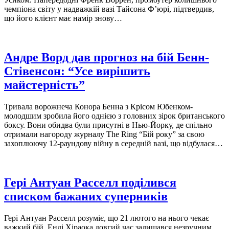
чемпіона світу у надважкій вазі Тайсона Ф’юрі, підтвердив,
що його клієнт має намір знову…
Андре Ворд дав прогноз на бій Бенн-
Стівенсон: “Усе вирішить
майстерність”
Тривала ворожнеча Конора Бенна з Крісом Юбенком-
молодшим зробила його однією з головних зірок британського
боксу. Вони обидва були присутні в Нью-Йорку, де спільно
отримали нагороду журналу The Ring “Бій року” за свою
захоплюючу 12-раундову війну в середній вазі, що відбулася…
Гері Антуан Расселл поділився
списком бажаних суперників
Гері Антуан Расселл розуміє, що 21 лютого на нього чекає
важкий бій. Енді Хіраока довгий час залишався незручним