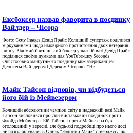
Ексбоксер назвав фаворита в поєдинку
Вайлдер – Чісора
Фото: Getty Images Девід Прайс Колишній супертяж поділився
міркуваннями щодо ймовірного протистояння двох ветеранів
рингу. Відомий британський боксер у важкій вазі Девід Прайс
поділився своїми думками для YouTube-шоу Seconds
Out стосовно майбутнього поєдинку між американцем
Деонтеєм Вайлдером і Дереком Чісорою. “Не…
Майк Тайсон відповів, чи відбудеться
його бій із Мейвезером
Колишній абсолютний чемпіон світу в надважкій вазі Майк
Тайсон висловився про свій виставковий поєдинок проти
Флойда Мейвезера. Бій Тайсона проти Мейвезера був
оголошений у вересні, але будь-які подробиці про нього досі
не розголошувалися. Однак “Залізний Майк” стверджує, що