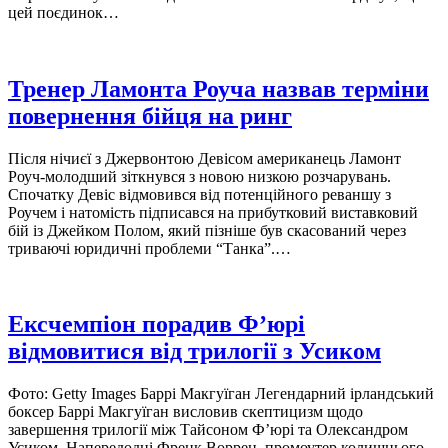
цей поєдинок…
Тренер Ламонта Роуча назвав терміни
повернення бійця на ринг
Після нічиєї з Джервонтою Девісом американець Ламонт
Роуч-молодший зіткнувся з новою низкою розчарувань.
Спочатку Девіс відмовився від потенційного реваншу з
Роучем і натомість підписався на прибутковий виставковий
бій із Джейком Полом, який пізніше був скасований через
триваючі юридичні проблеми “Танка”.…
Ексчемпіон порадив Ф’юрі
відмовитися від трилогії з Усиком
Фото: Getty Images Баррі Макгуїган Легендарний ірландський
боксер Баррі Макгуїган висловив скептицизм щодо
завершення трилогії між Тайсоном Ф’юрі та Олександром
Усиком. Напередодні Френк Воррен, промоутер колишнього