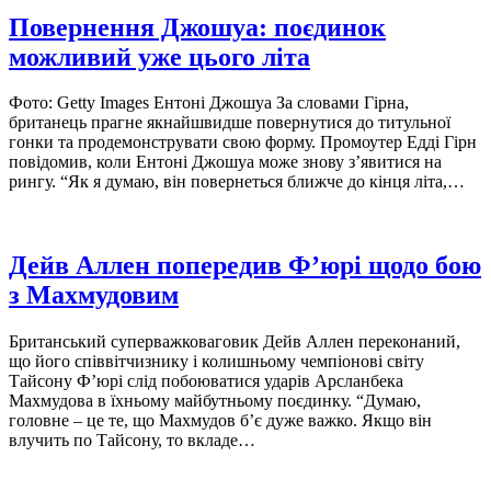
Повернення Джошуа: поєдинок
можливий уже цього літа
Фото: Getty Images Ентоні Джошуа За словами Гірна,
британець прагне якнайшвидше повернутися до титульної
гонки та продемонструвати свою форму. Промоутер Едді Гірн
повідомив, коли Ентоні Джошуа може знову з’явитися на
рингу. “Як я думаю, він повернеться ближче до кінця літа,…
Дейв Аллен попередив Ф’юрі щодо бою
з Махмудовим
Британський суперважковаговик Дейв Аллен переконаний,
що його співвітчизнику і колишньому чемпіонові світу
Тайсону Ф’юрі слід побоюватися ударів Арсланбека
Махмудова в їхньому майбутньому поєдинку. “Думаю,
головне – це те, що Махмудов б’є дуже важко. Якщо він
влучить по Тайсону, то вкладе…