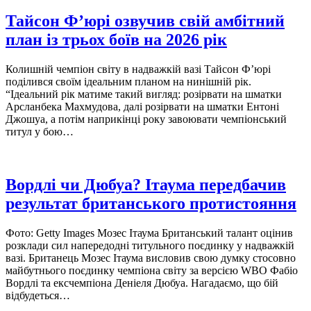
Тайсон Ф’юрі озвучив свій амбітний
план із трьох боїв на 2026 рік
Колишній чемпіон світу в надважкій вазі Тайсон Ф’юрі
поділився своїм ідеальним планом на нинішній рік.
“Ідеальний рік матиме такий вигляд: розірвати на шматки
Арсланбека Махмудова, далі розірвати на шматки Ентоні
Джошуа, а потім наприкінці року завоювати чемпіонський
титул у бою…
Вордлі чи Дюбуа? Ітаума передбачив
результат британського протистояння
Фото: Getty Images Мозес Ітаума Британський талант оцінив
розклади сил напередодні титульного поєдинку у надважкій
вазі. Британець Мозес Ітаума висловив свою думку стосовно
майбутнього поєдинку чемпіона світу за версією WBO Фабіо
Вордлі та ексчемпіона Деніеля Дюбуа. Нагадаємо, що бій
відбудеться…