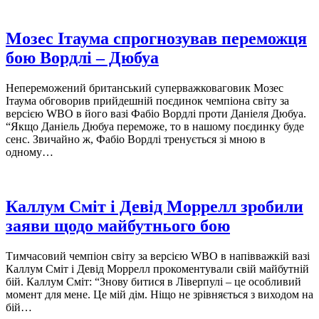
Мозес Ітаума спрогнозував переможця
бою Вордлі – Дюбуа
Непереможений британський суперважковаговик Мозес
Ітаума обговорив прийдешній поєдинок чемпіона світу за
версією WBO в його вазі Фабіо Вордлі проти Даніеля Дюбуа.
“Якщо Даніель Дюбуа переможе, то в нашому поєдинку буде
сенс. Звичайно ж, Фабіо Вордлі тренується зі мною в
одному…
Каллум Сміт і Девід Моррелл зробили
заяви щодо майбутнього бою
Тимчасовий чемпіон світу за версією WBO в напівважкій вазі
Каллум Сміт і Девід Моррелл прокоментували свій майбутній
бій. Каллум Сміт: “Знову битися в Ліверпулі – це особливий
момент для мене. Це мій дім. Ніщо не зрівняється з виходом на
бій…