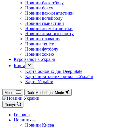
Новини баскетболу
Новини боксу
Новини важкої атлетики
Новини волейболу
Новини гімнастики
Новини легкої атлетики
Новини лижного спорту
Новини плавання
Новини тенісу
Новини футболу
Новини хокею
Курс валют в Україні
Карта
Карта бойових дій Deep State
Карта повітряних тривог в Україні
Карта України
Меню
Dark Mode
Light Mode
Пошук
Головна
Новини
Новини Києва