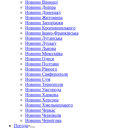
Новини Вінниці
Новини Дніпра
Новини Донецьку
Новини Житомира
Новини Запоріжжя
Новини Кропивницького
Новини Івано-Франківська
Новини Луганська
Новини Луцьку
Новини Львова
Новини Миколаїва
Новини Одеси
Новини Полтави
Новини Рівного
Новини Сімферополя
Новини Сум
Новини Тернополя
Новини Ужгорода
Новини Харкова
Новини Херсона
Новини Хмельницького
Новини Черкас
Новини Чернівців
Новини Чернігова
Погода