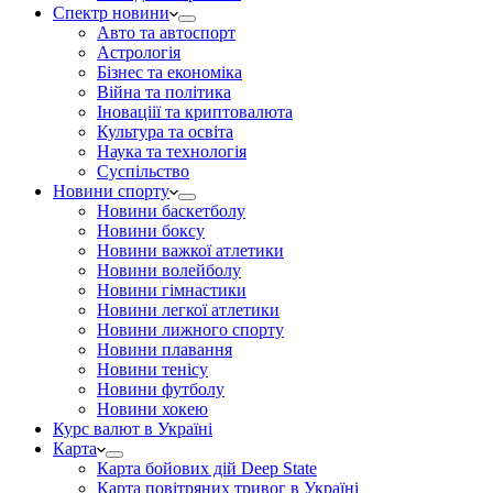
Спектр новини
Авто та автоспорт
Астрологія
Бізнес та економіка
Війна та політика
Іноваціії та криптовалюта
Культура та освіта
Наука та технологія
Суспільство
Новини спорту
Новини баскетболу
Новини боксу
Новини важкої атлетики
Новини волейболу
Новини гімнастики
Новини легкої атлетики
Новини лижного спорту
Новини плавання
Новини тенісу
Новини футболу
Новини хокею
Курс валют в Україні
Карта
Карта бойових дій Deep State
Карта повітряних тривог в Україні