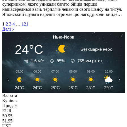
суперником, якого уникали багато бійців першої
напівсередньої ваги, терпляче чекаючи свого шансу на титул.
Японський шульга нарешті отримає цю нагоду, коли вийде…
1
2
3
4
…
121
Далі
Нью-Йорк
24°C
Безхмарне небо
1.6 м/с
95%
765
мм рт. ст.
05:00
06:00
07:00
08:00
09:00
10:00
11
‹
›
24°C
24°C
25°C
26°C
28°C
29°C
30
Валюта
Купівля
Продаж
EUR
50.95
51.95
USD