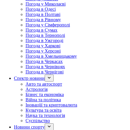
Погода у Миколаєві
Погода в Одесі
Погода в Полтаві
Погода в Рівному
Погода у Сімферополі
Погода в Сумах
Погода в Тернополі
Погода в Ужгороді
Погода у Харкові
Погода у Херсоні
Погода в Хмельницькому
Погода в Черкасах
Погода в Чернівцях
Погода в Чернігові
Спектр новини
Авто та автоспорт
Астрологія
Бізнес та економіка
Війна та політика
Іноваціії та криптовалюта
Культура та освіта
Наука та технологія
Суспільство
Новини спорту