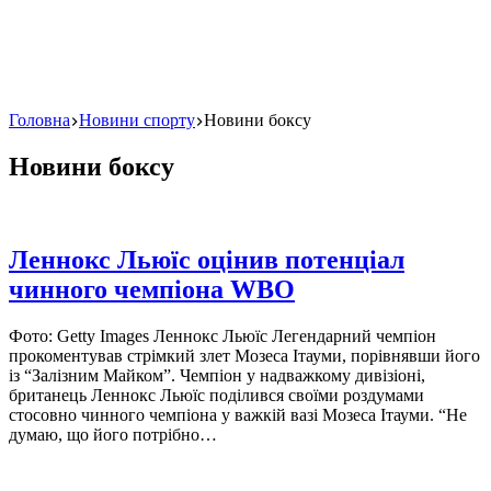
Головна
Новини спорту
Новини боксу
Новини боксу
Леннокс Льюїс оцінив потенціал
чинного чемпіона WBO
Фото: Getty Images Леннокс Льюїс Легендарний чемпіон
прокоментував стрімкий злет Мозеса Ітауми, порівнявши його
із “Залізним Майком”. Чемпіон у надважкому дивізіоні,
британець Леннокс Льюїс поділився своїми роздумами
стосовно чинного чемпіона у важкій вазі Мозеса Ітауми. “Не
думаю, що його потрібно…