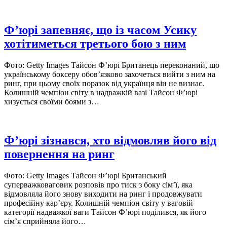
Ф’юрі запевняє, що із часом Усику
хотітиметься третього бою з ним
Фото: Getty Images Тайсон Ф’юрі Британець переконаний, що
українському боксеру обов’язково захочеться вийти з ним на
ринг, при цьому своїх поразок від українця він не визнає.
Колишній чемпіон світу в надважкій вазі Тайсон Ф’юрі
хизується своїми боями з…
Ф’юрі зізнався, хто відмовляв його від
повернення на ринг
Фото: Getty Images Тайсон Ф’юрі Британський
суперважковаговик розповів про тиск з боку сім’ї, яка
відмовляла його знову виходити на ринг і продовжувати
професійну кар’єру. Колишній чемпіон світу у ваговій
категорії надважкої ваги Тайсон Ф’юрі поділився, як його
сім’я сприйняла його…