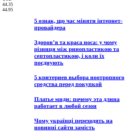
44.35
44.95
5 ознак, що час міняти інтернет-
провайдера
Здоров’я та краса носа: у чому
різниця між ринопластикою та
септопластикою, і коли їх
поєднують
5 критериев выбора ноотропного
средства перед покупкой
Платье миди: почему эта длина
работает в любой сезон
Чому українці переходять на
новинні сайти замість