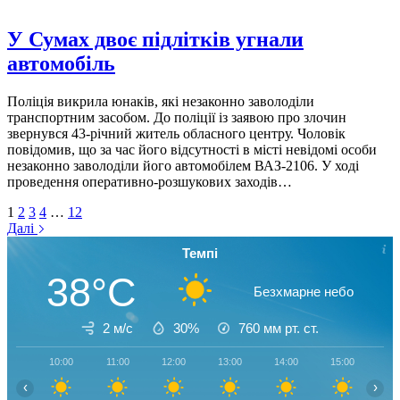
У Сумах двоє підлітків угнали
автомобіль
Поліція викрила юнаків, які незаконно заволоділи
транспортним засобом. До поліції із заявою про злочин
звернувся 43-річний житель обласного центру. Чоловік
повідомив, що за час його відсутності в місті невідомі особи
незаконно заволоділи його автомобілем ВАЗ-2106. У ході
проведення оперативно-розшукових заходів…
1
2
3
4
…
12
Далі
Темпі
38°C
Безхмарне небо
2 м/с
30%
760
мм рт. ст.
10:00
11:00
12:00
13:00
14:00
15:00
16
‹
›