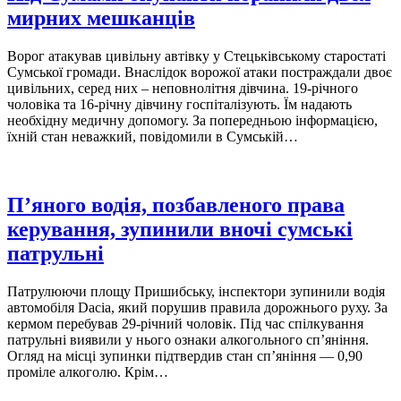
мирних мешканців
Ворог атакував цивільну автівку у Стецьківському старостаті
Сумської громади. Внаслідок ворожої атаки постраждали двоє
цивільних, серед них – неповнолітня дівчина. 19-річного
чоловіка та 16-річну дівчину госпіталізують. Їм надають
необхідну медичну допомогу. За попередньою інформацією,
їхній стан неважкий, повідомили в Сумській…
П’яного водія, позбавленого права
керування, зупинили вночі сумські
патрульні
Патрулюючи площу Пришибську, інспектори зупинили водія
автомобіля Dacia, який порушив правила дорожнього руху. За
кермом перебував 29-річний чоловік. Під час спілкування
патрульні виявили у нього ознаки алкогольного сп’яніння.
Огляд на місці зупинки підтвердив стан сп’яніння — 0,90
проміле алкоголю. Крім…