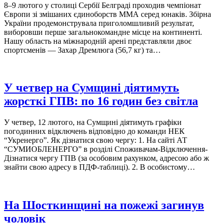
8–9 лютого у столиці Сербії Белграді проходив чемпіонат
Європи зі змішаних єдиноборств ММА серед юнаків. Збірна
України продемонструвала приголомшливий результат,
виборовши перше загальнокомандне місце на континенті.
Нашу область на міжнародній арені представляли двоє
спортсменів — Захар Дремлюга (56,7 кг) та…
У четвер на Сумщині діятимуть
жорсткі ГПВ: по 16 годин без світла
У четвер, 12 лютого, на Сумщині діятимуть графіки
погодинних відключень відповідно до команди НЕК
“Укренерго”. Як дізнатися свою чергу: 1. На сайті АТ
“СУМИОБЛЕНЕРГО” в розділі Споживачам-Відключення-
Дізнатися чергу ГПВ (за особовим рахунком, адресою або ж
знайти свою адресу в ПДФ-таблиці). 2. В особистому…
На Шосткинщині на пожежі загинув
чоловік