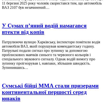
11 березня 2025 року чоловік скористався тим, що автомобіль
ВАЗ 2107 був незачинений…
У Сумах п’яний водій намагався
втекти від копів
Патрулюючи вулицю Харківську, інспектори помітили водія
автомобіля ВАЗ, який порушував комендантську годину.
Патрульні подали сигнал про зупинку за допомогою
проблискових маячків синього та червоного кольорів і
спеціального звукового сигналу. Однак водій вимогу про
зупинку проігнорував і, навпаки, збільшив швидкість.
Зупинившись…
Сумські бійці ММА стали призерами
континентальної першості серед
юнаків