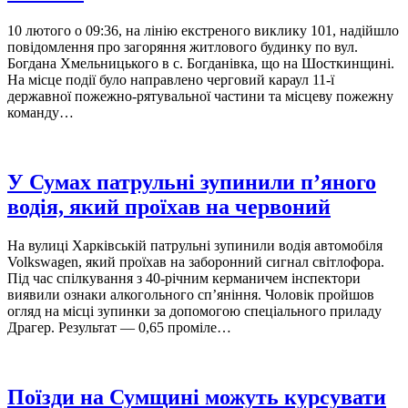
10 лютого о 09:36, на лінію екстреного виклику 101, надійшло
повідомлення про загоряння житлового будинку по вул.
Богдана Хмельницького в с. Богданівка, що на Шосткинщині.
На місце події було направлено черговий караул 11-ї
державної пожежно-рятувальної частини та місцеву пожежну
команду…
У Сумах патрульні зупинили п’яного
водія, який проїхав на червоний
На вулиці Харківській патрульні зупинили водія автомобіля
Volkswagen, який проїхав на заборонний сигнал світлофора.
Під час спілкування з 40-річним керманичем інспектори
виявили ознаки алкогольного сп’яніння. Чоловік пройшов
огляд на місці зупинки за допомогою спеціального приладу
Драгер. Результат — 0,65 проміле…
Поїзди на Сумщині можуть курсувати