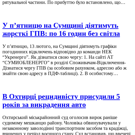
рятувальної частини. По прибуттю було встановлено, що…
У п’ятницю на Сумщині діятимуть
жорсткі ГПВ: по 16 годин без світла
У п’ятницю, 13 лютого, на Сумщині діятимуть графіки
погодинних відключень відповідно до команди НЕК
“Укренерго”. Як дізнатися свою чергу: 1. На сайті АТ
“СУМИОБЛЕНЕРГО” в розділі Споживачам-Відключення-
Дізнатися чергу ГПВ (за особовим рахунком, адресою або ж
знайти свою адресу в ПДФ-таблиці). 2. В особистому…
В Охтирці рецидивісту присудили 5
років за викрадення авто
Охтирський міськрайонний суд оголосив вирок раніше
судимому мешканцю району. Чоловіка обвинувачували у
незаконному заволодінні транспортним засобом та крадіжці,
вчинених у період воєнного стану. Суд встановив, що ввечері