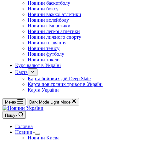
Новини баскетболу
Новини боксу
Новини важкої атлетики
Новини волейболу
Новини гімнастики
Новини легкої атлетики
Новини лижного спорту
Новини плавання
Новини тенісу
Новини футболу
Новини хокею
Курс валют в Україні
Карта
Карта бойових дій Deep State
Карта повітряних тривог в Україні
Карта України
Меню
Dark Mode
Light Mode
Пошук
Головна
Новини
Новини Києва