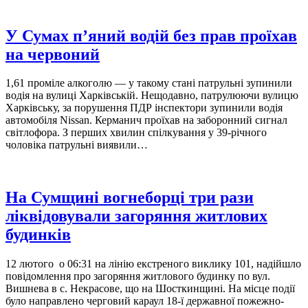
У Сумах п’яний водій без прав проїхав
на червоний
1,61 проміле алкоголю — у такому стані патрульні зупинили
водія на вулиці Харківській. Нещодавно, патрулюючи вулицю
Харківську, за порушення ПДР інспектори зупинили водія
автомобіля Nissan. Керманич проїхав на заборонний сигнал
світлофора. З перших хвилин спілкування у 39-річного
чоловіка патрульні виявили…
На Сумщині вогнеборці три рази
ліквідовували загоряння житлових
будинків
12 лютого о 06:31 на лінію екстреного виклику 101, надійшло
повідомлення про загоряння житлового будинку по вул.
Вишнева в с. Некрасове, що на Шосткинщині. На місце події
було направлено черговий караул 18-ї державної пожежно-