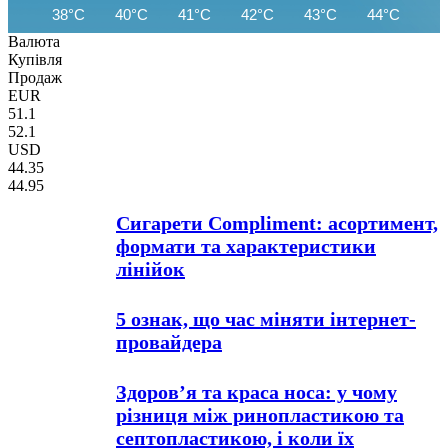
38°C
40°C
41°C
42°C
43°C
44°C
44
Валюта
Купівля
Продаж
EUR
51.1
52.1
USD
44.35
44.95
Сигарети Compliment: асортимент,
формати та характеристики
лінійок
5 ознак, що час міняти інтернет-
провайдера
Здоров’я та краса носа: у чому
різниця між ринопластикою та
септопластикою, і коли їх