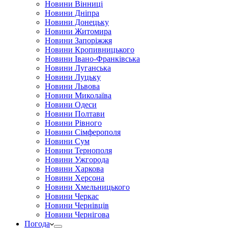
Новини Вінниці
Новини Дніпра
Новини Донецьку
Новини Житомира
Новини Запоріжжя
Новини Кропивницького
Новини Івано-Франківська
Новини Луганська
Новини Луцьку
Новини Львова
Новини Миколаїва
Новини Одеси
Новини Полтави
Новини Рівного
Новини Сімферополя
Новини Сум
Новини Тернополя
Новини Ужгорода
Новини Харкова
Новини Херсона
Новини Хмельницького
Новини Черкас
Новини Чернівців
Новини Чернігова
Погода