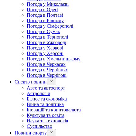
Погода у Миколаєві
Погода в Одесі
Погода в Полтаві
Погода в Рівному
Погода у Сімферополі
Погода в Сумах
Погода в Тернополі
Погода в Ужгороді
Погода у Харкові
Погода у Херсоні
Погода в Хмельницькому
Погода в Черкасах
Погода в Чернівцях
Погода в Чернігові
Спектр новини
Авто та автоспорт
Астрологія
Бізнес та економіка
Війна та політика
Іноваціії та криптовалюта
Культура та освіта
Наука та технологія
Суспільство
Новини спорту