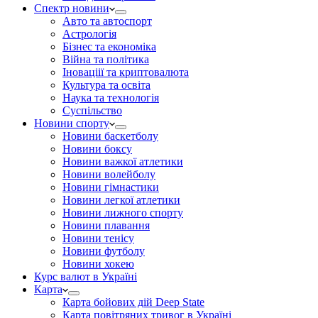
Спектр новини
Авто та автоспорт
Астрологія
Бізнес та економіка
Війна та політика
Іноваціії та криптовалюта
Культура та освіта
Наука та технологія
Суспільство
Новини спорту
Новини баскетболу
Новини боксу
Новини важкої атлетики
Новини волейболу
Новини гімнастики
Новини легкої атлетики
Новини лижного спорту
Новини плавання
Новини тенісу
Новини футболу
Новини хокею
Курс валют в Україні
Карта
Карта бойових дій Deep State
Карта повітряних тривог в Україні