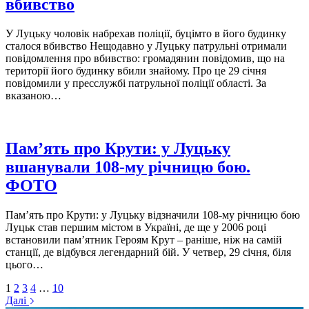
вбивство
У Луцьку чоловік набрехав поліції, буцімто в його будинку
сталося вбивство Нещодавно у Луцьку патрульні отримали
повідомлення про вбивство: громадянин повідомив, що на
території його будинку вбили знайому. Про це 29 січня
повідомили у пресслужбі патрульної поліції області. За
вказаною…
Пам’ять про Крути: у Луцьку
вшанували 108-му річницю бою.
ФОТО
Пам’ять про Крути: у Луцьку відзначили 108-му річницю бою
Луцьк став першим містом в Україні, де ще у 2006 році
встановили пам’ятник Героям Крут – раніше, ніж на самій
станції, де відбувся легендарний бій. У четвер, 29 січня, біля
цього…
1
2
3
4
…
10
Далі