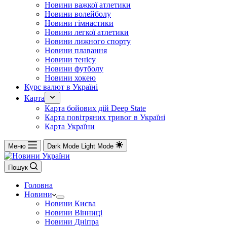
Новини важкої атлетики
Новини волейболу
Новини гімнастики
Новини легкої атлетики
Новини лижного спорту
Новини плавання
Новини тенісу
Новини футболу
Новини хокею
Курс валют в Україні
Карта
Карта бойових дій Deep State
Карта повітряних тривог в Україні
Карта України
Меню
Dark Mode
Light Mode
Пошук
Головна
Новини
Новини Києва
Новини Вінниці
Новини Дніпра