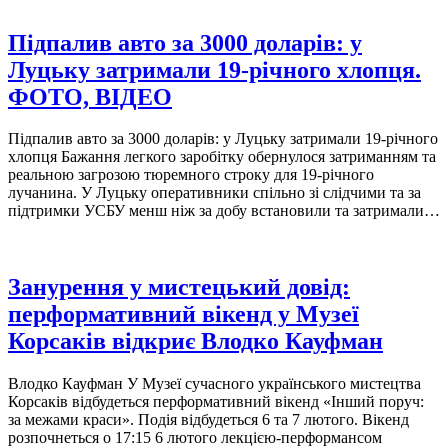
Підпалив авто за 3000 доларів: у
Луцьку затримали 19-річного хлопця.
ФОТО, ВІДЕО
Підпалив авто за 3000 доларів: у Луцьку затримали 19-річного
хлопця Бажання легкого заробітку обернулося затриманням та
реальною загрозою тюремного строку для 19-річного
лучанина. У Луцьку оперативники спільно зі слідчими та за
підтримки УСБУ менш ніж за добу встановили та затримали…
Занурення у мистецький довід:
перформативний вікенд у Музеї
Корсаків відкриє Влодко Кауфман
Влодко Кауфман У Музеї сучасного українського мистецтва
Корсаків відбудеться перформативний вікенд «Інший поруч:
за межами краси». Подія відбудеться 6 та 7 лютого. Вікенд
розпочнеться о 17:15 6 лютого лекцією-перформансом