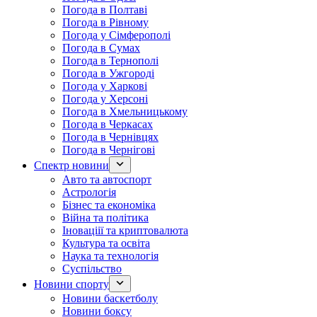
Погода в Полтаві
Погода в Рівному
Погода у Сімферополі
Погода в Сумах
Погода в Тернополі
Погода в Ужгороді
Погода у Харкові
Погода у Херсоні
Погода в Хмельницькому
Погода в Черкасах
Погода в Чернівцях
Погода в Чернігові
Спектр новини
Авто та автоспорт
Астрологія
Бізнес та економіка
Війна та політика
Іноваціії та криптовалюта
Культура та освіта
Наука та технологія
Суспільство
Новини спорту
Новини баскетболу
Новини боксу