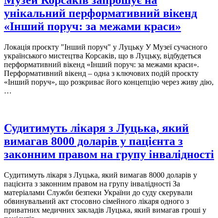
Музей Корсаків запрошує на
унікальний перформативний вікенд
«Інший поруч: за межами краси»
Локація проєкту "Інший поруч" у Луцьку У Музеї сучасного
українського мистецтва Корсаків, що в Луцьку, відбудеться
перформативний вікенд «Інший поруч: за межами краси».
Перформативний вікенд – одна з ключових подій проєкту
«Інший поруч», що розкриває його концепцію через живу дію,
…
Судитимуть лікаря з Луцька, який
вимагав 8000 доларів у пацієнта з
законним правом на групу інвалідності
Судитимуть лікаря з Луцька, який вимагав 8000 доларів у
пацієнта з законним правом на групу інвалідності За
матеріалами Служби безпеки України до суду скерували
обвинувальний акт стосовно сімейного лікаря одного з
приватних медичних закладів Луцька, який вимагав гроші у