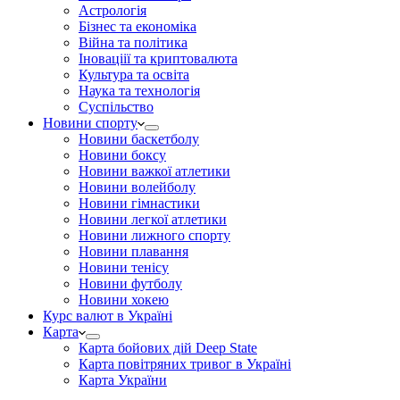
Астрологія
Бізнес та економіка
Війна та політика
Іноваціії та криптовалюта
Культура та освіта
Наука та технологія
Суспільство
Новини спорту
Новини баскетболу
Новини боксу
Новини важкої атлетики
Новини волейболу
Новини гімнастики
Новини легкої атлетики
Новини лижного спорту
Новини плавання
Новини тенісу
Новини футболу
Новини хокею
Курс валют в Україні
Карта
Карта бойових дій Deep State
Карта повітряних тривог в Україні
Карта України