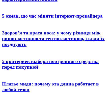
5 ознак, що час міняти інтернет-провайдера
Здоров’я та краса носа: у чому різниця між
ринопластикою та септопластикою, і коли їх
поєднують
5 критериев выбора ноотропного средства
перед покупкой
Платье миди: почему эта длина работает в
любой сезон
© 2025 Новини України | Останні новини в Україні
Реклама: sale@portal24.org.ua