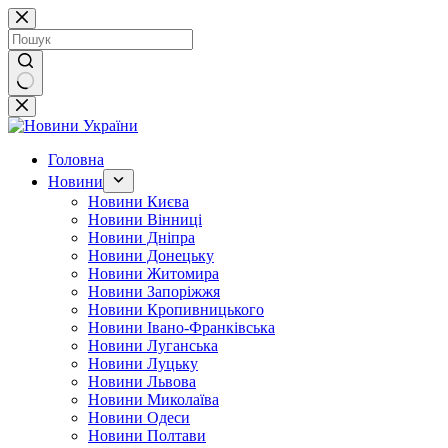
Перейти
до
вмісту
Немає
результатів
Головна
Новини
Новини Києва
Новини Вінниці
Новини Дніпра
Новини Донецьку
Новини Житомира
Новини Запоріжжя
Новини Кропивницького
Новини Івано-Франківська
Новини Луганська
Новини Луцьку
Новини Львова
Новини Миколаїва
Новини Одеси
Новини Полтави