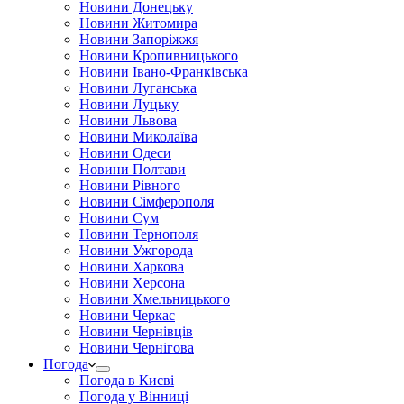
Новини Донецьку
Новини Житомира
Новини Запоріжжя
Новини Кропивницького
Новини Івано-Франківська
Новини Луганська
Новини Луцьку
Новини Львова
Новини Миколаїва
Новини Одеси
Новини Полтави
Новини Рівного
Новини Сімферополя
Новини Сум
Новини Тернополя
Новини Ужгорода
Новини Харкова
Новини Херсона
Новини Хмельницького
Новини Черкас
Новини Чернівців
Новини Чернігова
Погода
Погода в Києві
Погода у Вінниці