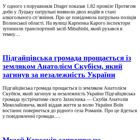
У одного з порушників Drager показав 1.82 проміле Протягом
доби у Луцьку патрульні виявили двох водіїв в стані
алкогольного сп’яніння. Про це повідомила патрульна поліція
Волинської області. На вулиці Карпенка Карого інспектори
зупинили транспортний засіб Mitsubishi, який рухався в
темну…
Підгайцівська громада прощається із
земляком Анатолієм Скубієм, який
загинув за незалежність України
Підгайцівська громада прощається із земляком Анатолієм
Скубієм, який загинув за незалежність України Підгайцівська
громада зустрічатиме свого Захисника — Скубія Анатолія
Миколайовича, який віддав життя за волю України Воїн
востаннє повернеться до рідного села Романів. Про це йдеться
у повідомленні громади.…