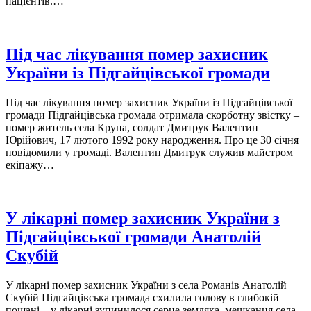
пацієнтів.…
Під час лікування помер захисник
України із Підгайцівської громади
Під час лікування помер захисник України із Підгайцівської
громади Підгайцівська громада отримала скорботну звістку –
помер житель села Крупа, солдат Дмитрук Валентин
Юрійович, 17 лютого 1992 року народження. Про це 30 січня
повідомили у громаді. Валентин Дмитрук служив майстром
екіпажу…
У лікарні помер захисник України з
Підгайцівської громади Анатолій
Скубій
У лікарні помер захисник України з села Романів Анатолій
Скубій Підгайцівська громада схилила голову в глибокій
пошані – у лікарні зупинилося серце земляка, мешканця села