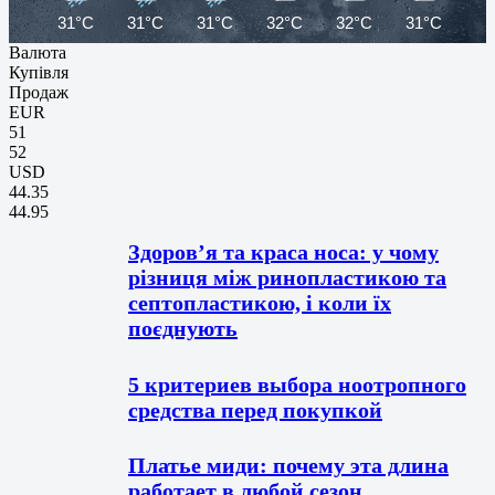
31°C
31°C
31°C
32°C
32°C
31°C
31
Валюта
Купівля
Продаж
EUR
51
52
USD
44.35
44.95
Здоров’я та краса носа: у чому
різниця між ринопластикою та
септопластикою, і коли їх
поєднують
5 критериев выбора ноотропного
средства перед покупкой
Платье миди: почему эта длина
работает в любой сезон