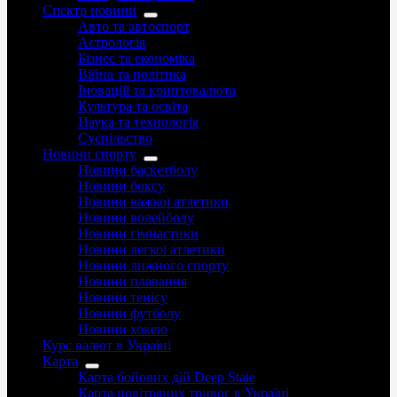
Спектр новини
Авто та автоспорт
Астрологія
Бізнес та економіка
Війна та політика
Іноваціії та криптовалюта
Культура та освіта
Наука та технологія
Суспільство
Новини спорту
Новини баскетболу
Новини боксу
Новини важкої атлетики
Новини волейболу
Новини гімнастики
Новини легкої атлетики
Новини лижного спорту
Новини плавання
Новини тенісу
Новини футболу
Новини хокею
Курс валют в Україні
Карта
Карта бойових дій Deep State
Карта повітряних тривог в Україні