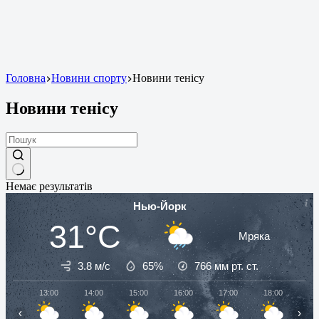
Головна
Новини спорту
Новини тенісу
Новини тенісу
Немає результатів
Нью-Йорк
31°C
Мряка
3.8 м/с
65%
766
мм рт. ст.
13:00
14:00
15:00
16:00
17:00
18:00
19
‹
›