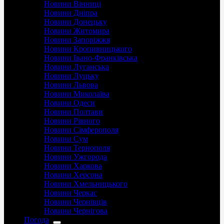
Новини Вінниці
Новини Дніпра
Новини Донецьку
Новини Житомира
Новини Запоріжжя
Новини Кропивницького
Новини Івано-Франківська
Новини Луганська
Новини Луцьку
Новини Львова
Новини Миколаїва
Новини Одеси
Новини Полтави
Новини Рівного
Новини Сімферополя
Новини Сум
Новини Тернополя
Новини Ужгорода
Новини Харкова
Новини Херсона
Новини Хмельницького
Новини Черкас
Новини Чернівців
Новини Чернігова
Погода