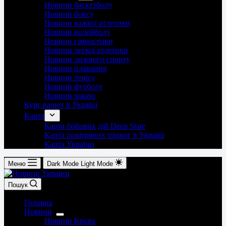
Новини баскетболу
Новини боксу
Новини важкої атлетики
Новини волейболу
Новини гімнастики
Новини легкої атлетики
Новини лижного спорту
Новини плавання
Новини тенісу
Новини футболу
Новини хокею
Курс валют в Україні
Карта
Карта бойових дій Deep State
Карта повітряних тривог в Україні
Карта України
Меню
Dark Mode
Light Mode
Пошук
Головна
Новини
Новини Києва