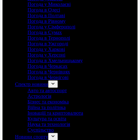
Погода у Миколаєві
Погода в Одесі
Погода в Полтаві
Погода в Рівному
Погода у Сімферополі
Погода в Сумах
Погода в Тернополі
Погода в Ужгороді
Погода у Харкові
Погода у Херсоні
Погода в Хмельницькому
Погода в Черкасах
Погода в Чернівцях
Погода в Чернігові
Спектр новини
Авто та автоспорт
Астрологія
Бізнес та економіка
Війна та політика
Іноваціії та криптовалюта
Культура та освіта
Наука та технологія
Суспільство
Новини спорту