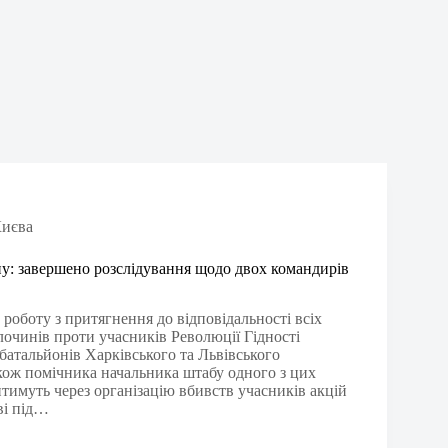
иєва
: завершено розслідування щодо двох командирів
роботу з притягнення до відповідальності всіх
лочинів проти учасників Революції Гідності
батальйонів Харківського та Львівського
акож помічника начальника штабу одного з цих
итимуть через організацію вбивств учасників акцій
ві під…