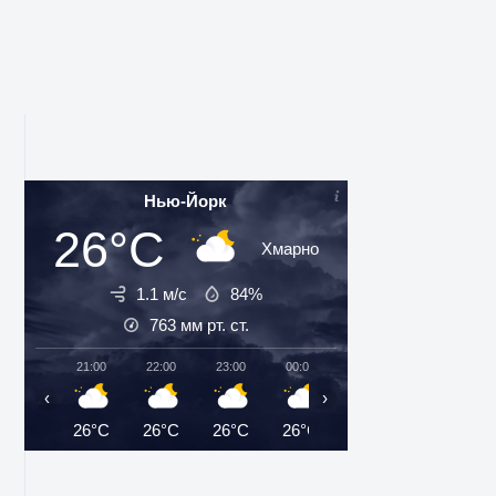
Нью-Йорк
26°C
Хмарно
1.1 м/с
84%
763
мм рт. ст.
21:00
22:00
23:00
00:00
01:00
02:00
‹
›
26°C
26°C
26°C
26°C
25°C
25°C