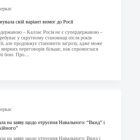
еркас
увала свій варіант вимог до Росії
ердержавою – Каллас Росія не є супердержавою –
ребуває у скрутному становищі після років
сії, але продовжує становити загрозу, адже може
і мирних переговорів більше, ніж спромоглася
олі бою. Про…
еркас
ала на заяву щодо отруєння Навального: “Вкид” і
кійного”
ала на заяву щодо отруєння Навального: Вкид і