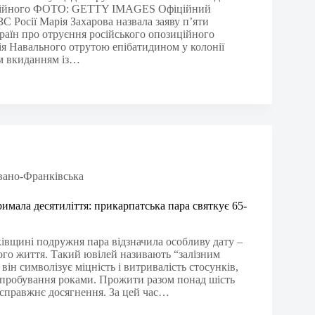
окійного ФОТО: GETTY IMAGES Офіційний
С Росії Марія Захарова назвала заяву п’яти
раїн про отруєння російського опозиційного
ія Навального отрутою епібатидином у колонії
м вкиданням із…
вано-Франківська
имала десятиліття: прикарпатська пара святкує 65-
івщині подружня пара відзначила особливу дату –
ного життя. Такий ювілей називають “залізним
 він символізує міцність і витривалість стосунків,
пробування роками. Прожити разом понад шість
е справжнє досягнення. За цей час…