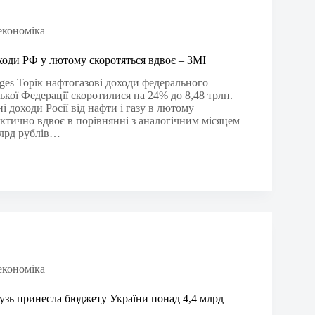
 економіка
ходи РФ у лютому скоротяться вдвоє – ЗМІ
ages Торік нафтогазові доходи федерального
кої Федерації скоротилися на 24% до 8,48 трлн.
і доходи Росії від нафти і газу в лютому
актично вдвоє в порівнянні з аналогічним місяцем
млрд рублів…
 економіка
узь принесла бюджету України понад 4,4 млрд