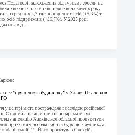
ages Податкові надходження від туризму зросли на
ьна кількість платників податків на кінець року
тис., серед них 3,7 тис. юридичних осіб (+5,3%) та
них осіб-підприємців (+20,7%). У 2025 році
одження від…
аркова
 захист “пряничного будиночку” у Харкові і залишив
 ГО
ля у центрі міста постраждала внаслідок російської
оці. Східний апеляційний господарський суд
згляду апеляцію Харківської обласної прокуратури
волив приватним особам робити будь-що з будинком
иміліанівській, 11. Його проєктував Олексій…