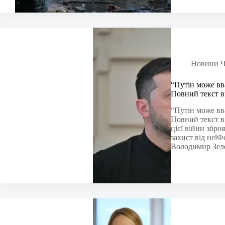
Новини Ч
“Путін може вва
Повний текст в
“Путін може вва
Повний текст в
цієї війни збр
захист від неїФ
Володимир Зел