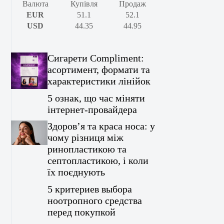
Валюта
Купівля
Продаж
EUR
51.1
52.1
USD
44.35
44.95
Сигарети Compliment:
асортимент, формати та
характеристики лінійок
5 ознак, що час міняти
інтернет-провайдера
Здоров’я та краса носа: у
чому різниця між
ринопластикою та
септопластикою, і коли
їх поєднують
5 критериев выбора
ноотропного средства
перед покупкой