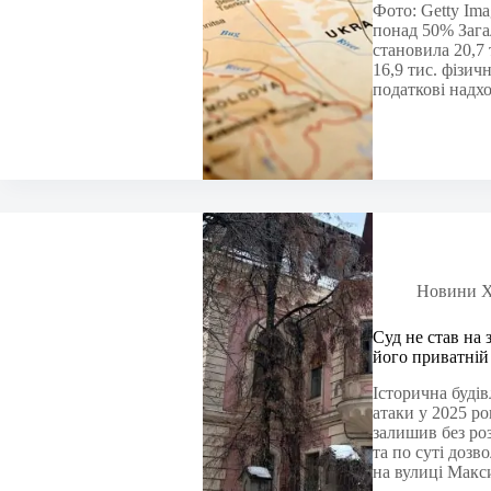
Фото: Getty Im
понад 50% Загал
становила 20,7 
16,9 тис. фізич
податкові надх
Новини Х
Суд не став на
його приватній
Історична будів
атаки у 2025 р
залишив без ро
та по суті доз
на вулиці Макс