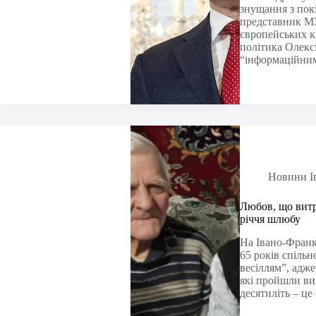
знущання з п
представник МЗ
європейських к
політика Олекс
“інформаційни
Новини І
Любов, що витр
річчя шлюбу
На Івано-Франк
65 років спіль
весіллям”, адже
які пройшли ви
десятиліть – ц