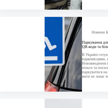
Новини І
Паркування для
QR-коди та біл
В Україні готу
паркомісцями, 
Нововведення п
пільги та поси
паркуватися на
мати не лише з