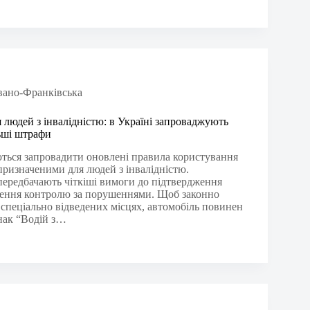
вано-Франківська
 людей з інвалідністю: в Україні запроваджують
ьші штрафи
ються запровадити оновлені правила користування
призначеними для людей з інвалідністю.
ередбачають чіткіші вимоги до підтвердження
лення контролю за порушеннями. Щоб законно
 спеціально відведених місцях, автомобіль повинен
нак “Водій з…