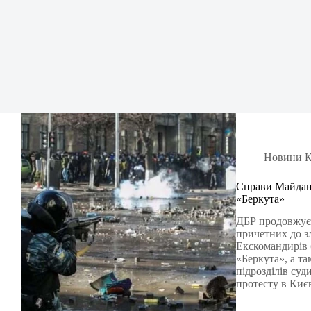
Новини К
Справи Майдану
«Беркута»
ДБР продовжує 
причетних до з
Екскомандирів 
«Беркута», а т
підрозділів суд
протесту в Киє