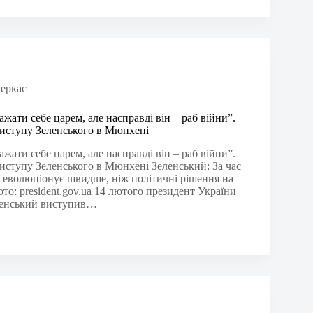
еркас
жати себе царем, але насправді він – раб війни”.
иступу Зеленського в Мюнхені
жати себе царем, але насправді він – раб війни”.
иступу Зеленського в Мюнхені Зеленський: За час
оя еволюціонує швидше, ніж політичні рішення на
ото: president.gov.ua 14 лютого президент України
енський виступив…