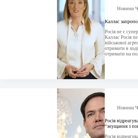
Новини Ч
Каллас запропон
Росія не є суп
Каллас Росія пе
військової агре
отримати в ход
отримати на п
Новини Ч
Росія відреагув
“знущання з по
Росія відреагув