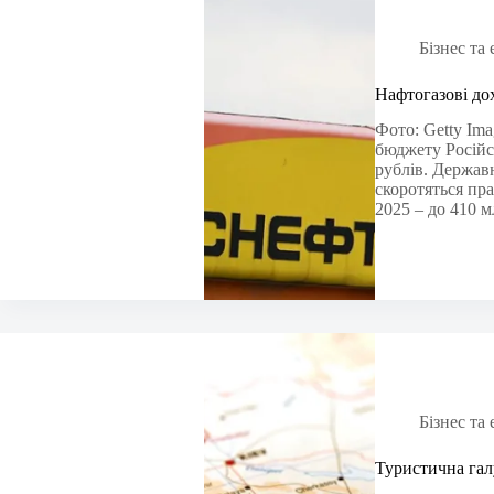
Бізнес та
Нафтогазові до
Фото: Getty Im
бюджету Російсь
рублів. Державн
скоротяться пр
2025 – до 410 
Бізнес та
Туристична гал