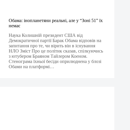
Обама: інопланетяни реальні, але у “Зоні 51” їх
немає
Наука Колишній президент США від
Демократичної партії Барак Обама відповів на
запитання про те, чи вірить він в існування
НЛО Зміст Про це політик сказав, спілкуючись
з ютубером Браяном Тайлером Коеном.
Стенограма їхньої бесіди оприлюднена у блозі
Обами на платформі…