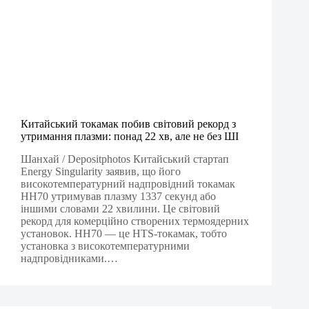
Китайський токамак побив світовий рекорд з
утримання плазми: понад 22 хв, але не без ШІ
Шанхай / Depositphotos Китайський стартап
Energy Singularity заявив, що його
високотемпературний надпровідний токамак
HH70 утримував плазму 1337 секунд або
іншими словами 22 хвилини. Це світовий
рекорд для комерційно створених термоядерних
установок. HH70 — це HTS-токамак, тобто
установка з високотемпературними
надпровідниками.…