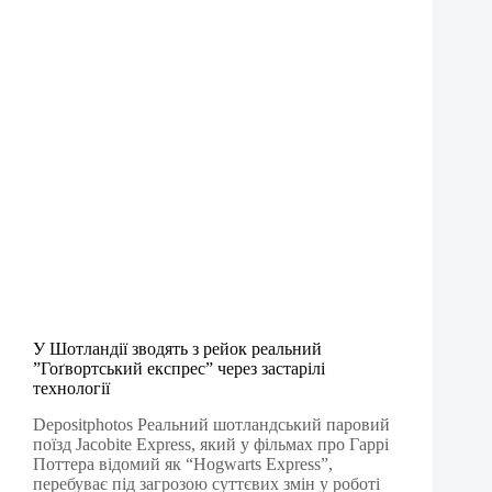
У Шотландії зводять з рейок реальний
”Гоґвортський експрес” через застарілі
технології
Depositphotos Реальний шотландський паровий
поїзд Jacobite Express, який у фільмах про Гаррі
Поттера відомий як “Hogwarts Express”,
перебуває під загрозою суттєвих змін у роботі