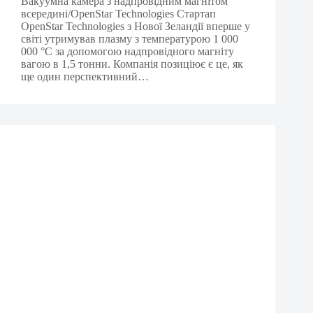
Вакуумна камера з надпровідним магнітом
всередині/OpenStar Technologies Стартап
OpenStar Technologies з Нової Зеландії вперше у
світі утримував плазму з температурою 1 000
000 °C за допомогою надпровідного магніту
вагою в 1,5 тонни. Компанія позиціює є це, як
ще один перспективний…