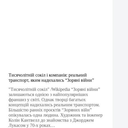
Тисячолітній сокіл і компанія: реальний
транспорт, яким надихались “Зоряні війни”
"Тисячолітній сокіл" /Wikipedia “Зоряні війни”
залишаються однією з найпопулярніших
франшиз у світі. Однак творці багатьох
концепцій надихались реальним транспортом.
Більшістю ранніх проєктів “Зоряних війн”
опікувалась одна людина. Художник та інженер
Колін Кантвелл до знайомства з Джорджем
Лукасом у 70-х роках…