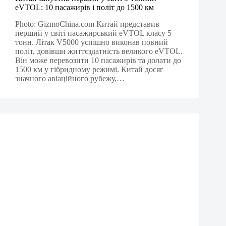
eVTOL: 10 пасажирів і політ до 1500 км
Photo: GizmoChina.com Китай представив
перший у світі пасажирський eVTOL класу 5
тонн. Літак V5000 успішно виконав повний
політ, довівши життєздатність великого eVTOL.
Він може перевозити 10 пасажирів та долати до
1500 км у гібридному режимі. Китай досяг
значного авіаційного рубежу,…