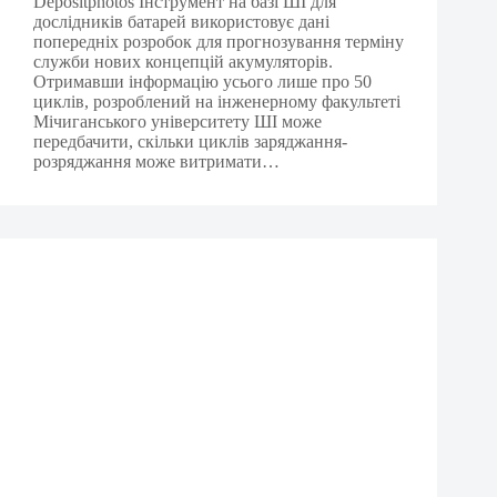
Depositphotos Інструмент на базі ШІ для
дослідників батарей використовує дані
попередніх розробок для прогнозування терміну
служби нових концепцій акумуляторів.
Отримавши інформацію усього лише про 50
циклів, розроблений на інженерному факультеті
Мічиганського університету ШІ може
передбачити, скільки циклів заряджання-
розряджання може витримати…