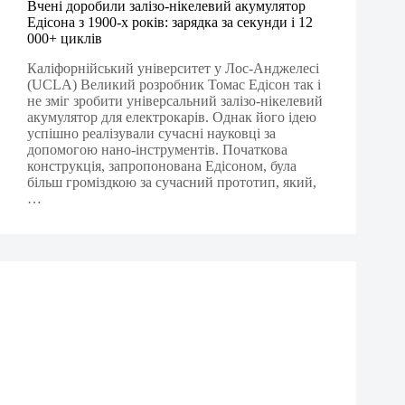
Вчені доробили залізо-нікелевий акумулятор
Едісона з 1900-х років: зарядка за секунди і 12
000+ циклів
Каліфорнійський університет у Лос-Анджелесі
(UCLA) Великий розробник Томас Едісон так і
не зміг зробити універсальний залізо-нікелевий
акумулятор для електрокарів. Однак його ідею
успішно реалізували сучасні науковці за
допомогою нано-інструментів. Початкова
конструкція, запропонована Едісоном, була
більш громіздкою за сучасний прототип, який,
…