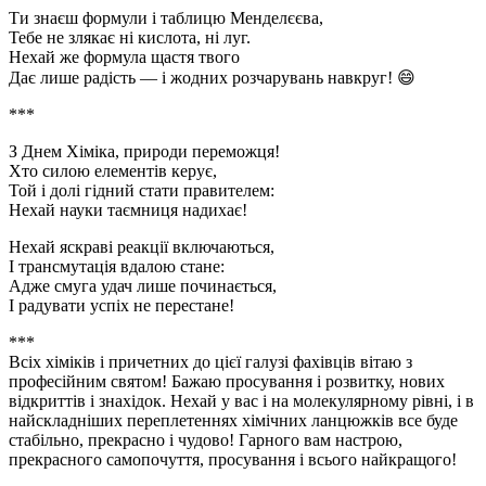
Ти знаєш формули і таблицю Менделєєва,
Тебе не злякає ні кислота, ні луг.
Нехай же формула щастя твого
Дає лише радість — і жодних розчарувань навкруг! 😄
***
З Днем Хіміка, природи переможця!
Хто силою елементів керує,
Той і долі гідний стати правителем:
Нехай науки таємниця надихає!
Нехай яскраві реакції включаються,
І трансмутація вдалою стане:
Адже смуга удач лише починається,
І радувати успіх не перестане!
***
Всіх хіміків і причетних до цієї галузі фахівців вітаю з
професійним святом! Бажаю просування і розвитку, нових
відкриттів і знахідок. Нехай у вас і на молекулярному рівні, і в
найскладніших переплетеннях хімічних ланцюжків все буде
стабільно, прекрасно і чудово! Гарного вам настрою,
прекрасного самопочуття, просування і всього найкращого!