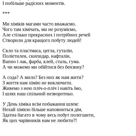
І побільше радісних моментів.
***
Ми хіміків магами часто вважаємо.
Чого там хімічать, ми не розуміємо,
Але стільки прекрасних і потрібних речей
Створили для кращого побуту людей!
Скло та пластмаса, цегла, гуталін,
Поліетилен, скипидар, нафталін,
Вапно і лак, фарба, клей, сталь, гума.
А чи можемо ми обійтися без бензину?
А сода? А мило? Без них як нам жити?
З життя нам хімію не виключити.
Живемо з нею пліч-о-пліч і навіть їмо,
І шлях наш спільний незворотньо.
У День хіміка всім побажання шлем:
Нехай хімією більше наповниться дім,
Здатна багато в чому весь побут полегшити,
Як цих чарівників нам не любити?!