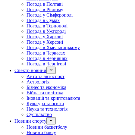
Погода в Полтаві
Погода в Рівному
Погода у Сімферополі
Погода в Сумах
Погода в Тернополі
Погода в Ужгороді
Погода у Харкові
Погода у Херсоні
Погода в Хмельницькому
Погода в Черкасах
Погода в Чернівцях
Погода в Чернігові
Спектр новини
Авто та автоспорт
Астрологія
Бізнес та економіка
Війна та політика
Іноваціії та криптовалюта
Культура та освіта
Наука та технологія
Суспільство
Новини спорту
Новини баскетболу
Новини боксу