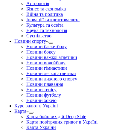
Астрологія
Бізнес та економіка
Війна та політика
Іноваціії та криптовалюта
Культура та освіта
Наука та технологія
Суспільство
Новини спорту
Новини баскетболу
Новини боксу
Новини важкої атлетики
Новини волейболу
Новини гімнастики
Новини легкої атлетики
Новини лижного спорту
Новини плавання
Новини тенісу
Новини футболу
Новини хокею
Курс валют в Україні
Карта
Карта бойових дій Deep State
Карта повітряних тривог в Україні
Карта України