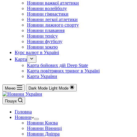
Новини важкої атлетики
Новини волейболу
Новини гімнастики
Новини легкої атлетики
Новини лижного спорту
Новини плавання
Новини тенісу
Новини футболу
Новини хокею
Курс валют в Україні
Карта
Карта бойових дій Deep State
Карта повітряних тривог в Україні
Карта України
Меню
Dark Mode
Light Mode
Пошук
Головна
Новини
Новини Києва
Новини Вінниці
Новини Дніпра