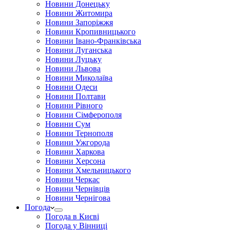
Новини Донецьку
Новини Житомира
Новини Запоріжжя
Новини Кропивницького
Новини Івано-Франківська
Новини Луганська
Новини Луцьку
Новини Львова
Новини Миколаїва
Новини Одеси
Новини Полтави
Новини Рівного
Новини Сімферополя
Новини Сум
Новини Тернополя
Новини Ужгорода
Новини Харкова
Новини Херсона
Новини Хмельницького
Новини Черкас
Новини Чернівців
Новини Чернігова
Погода
Погода в Києві
Погода у Вінниці