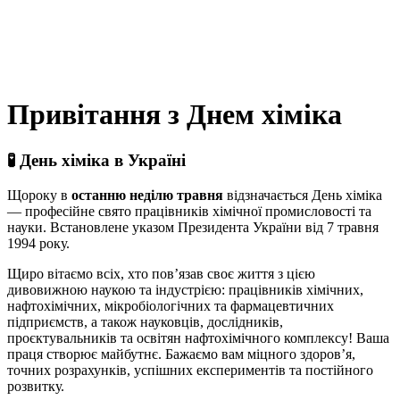
Привітання з Днем хіміка
🧪 День хіміка в Україні
Щороку в
останню неділю травня
відзначається День хіміка
— професійне свято працівників хімічної промисловості та
науки. Встановлене указом Президента України від 7 травня
1994 року.
Щиро вітаємо всіх, хто пов’язав своє життя з цією
дивовижною наукою та індустрією: працівників хімічних,
нафтохімічних, мікробіологічних та фармацевтичних
підприємств, а також науковців, дослідників,
проєктувальників та освітян нафтохімічного комплексу! Ваша
праця створює майбутнє. Бажаємо вам міцного здоров’я,
точних розрахунків, успішних експериментів та постійного
розвитку.