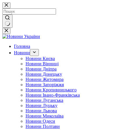
Перейти
до
вмісту
Немає
результатів
Головна
Новини
Новини Києва
Новини Вінниці
Новини Дніпра
Новини Донецьку
Новини Житомира
Новини Запоріжжя
Новини Кропивницького
Новини Івано-Франківська
Новини Луганська
Новини Луцьку
Новини Львова
Новини Миколаїва
Новини Одеси
Новини Полтави