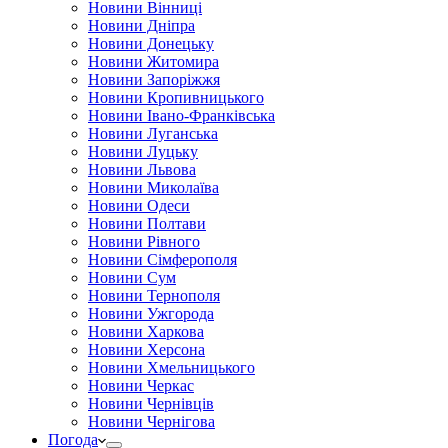
Новини Вінниці
Новини Дніпра
Новини Донецьку
Новини Житомира
Новини Запоріжжя
Новини Кропивницького
Новини Івано-Франківська
Новини Луганська
Новини Луцьку
Новини Львова
Новини Миколаїва
Новини Одеси
Новини Полтави
Новини Рівного
Новини Сімферополя
Новини Сум
Новини Тернополя
Новини Ужгорода
Новини Харкова
Новини Херсона
Новини Хмельницького
Новини Черкас
Новини Чернівців
Новини Чернігова
Погода