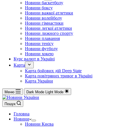
Новини баскетболу
Новини боксу
Новини важкої атлетики
Новини волейболу
Новини гімнастики
Новини легкої атлетики
Новини лижного спорту
Новини плавання
Новини тенісу
Новини футболу
Новини хокею
Курс валют в Україні
Карта
Карта бойових дій Deep State
Карта повітряних тривог в Україні
Карта України
Меню
Dark Mode
Light Mode
Пошук
Головна
Новини
Новини Києва