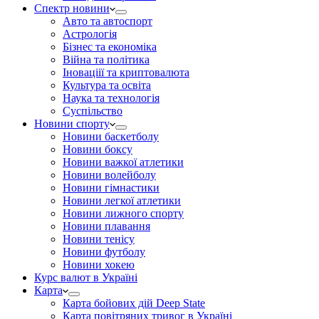
Спектр новини
Авто та автоспорт
Астрологія
Бізнес та економіка
Війна та політика
Іноваціії та криптовалюта
Культура та освіта
Наука та технологія
Суспільство
Новини спорту
Новини баскетболу
Новини боксу
Новини важкої атлетики
Новини волейболу
Новини гімнастики
Новини легкої атлетики
Новини лижного спорту
Новини плавання
Новини тенісу
Новини футболу
Новини хокею
Курс валют в Україні
Карта
Карта бойових дій Deep State
Карта повітряних тривог в Україні