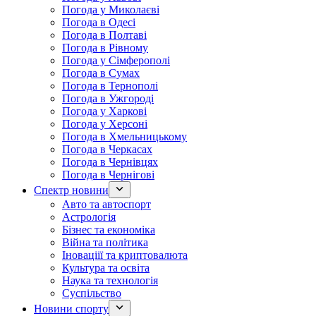
Погода у Миколаєві
Погода в Одесі
Погода в Полтаві
Погода в Рівному
Погода у Сімферополі
Погода в Сумах
Погода в Тернополі
Погода в Ужгороді
Погода у Харкові
Погода у Херсоні
Погода в Хмельницькому
Погода в Черкасах
Погода в Чернівцях
Погода в Чернігові
Спектр новини
Авто та автоспорт
Астрологія
Бізнес та економіка
Війна та політика
Іноваціії та криптовалюта
Культура та освіта
Наука та технологія
Суспільство
Новини спорту