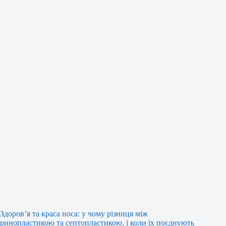
Здоров’я та краса носа: у чому різниця між
ринопластикою та септопластикою, і коли їх поєднують