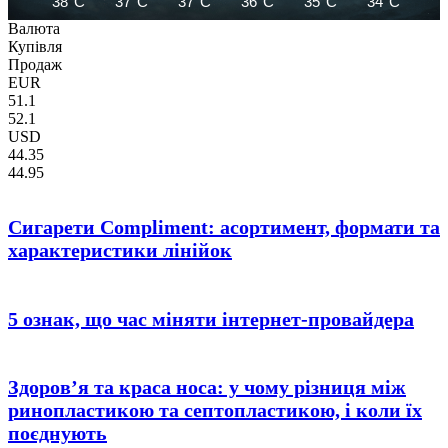
38°C
37°C
37°C
36°C
35°C
34°C
33
Валюта
Купівля
Продаж
EUR
51.1
52.1
USD
44.35
44.95
Сигарети Compliment: асортимент, формати та
характеристики лінійок
5 ознак, що час міняти інтернет-провайдера
Здоров’я та краса носа: у чому різниця між
ринопластикою та септопластикою, і коли їх
поєднують