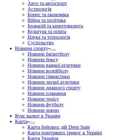
Авто та автоспорт
Астрологія
Бізнес та економіка
Війна та політика
Іноваціії та криптовалюта
Культура та освіта
Наука та технологія
Суспільство
Новини спорту
Новини баскетболу
Новини боксу
Новини важкої атлетики
Новини волейболу
Новини гімнастики
Новини легкої атлетики
Новини лижного спорту
Новини плавання
Новини тенісу
Новини футболу
Новини хокею
Курс валют в Україні
Карта
Карта бойових дій Deep State
Карта повітряних тривог в Україні
Карта України