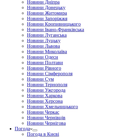
Новини Дніпра
Новини Донецьку
Новини Житомира
Новини Запоріжжя
Новини Кропивницького
Новини Івано-Франківська
Новини Луганська
Новини Луцьку
Новини Львова
Новини Миколаїва
Новини Одеси
Новини Полтави
Новини Рівного
Новини Сімферополя
Новини Сум
Новини Тернополя
Новини Ужгорода
Новини Харкова
Новини Херсона
Новини Хмельницького
Новини Черкас
Новини Чернівців
Новини Чернігова
Погода
Погода в Києві