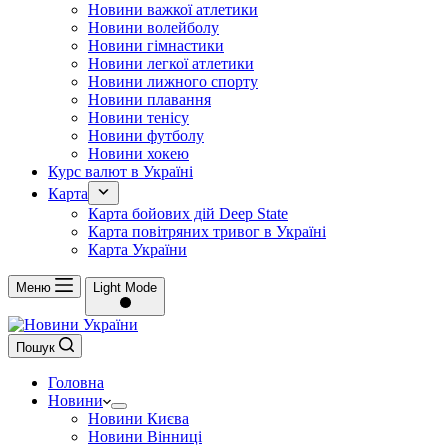
Новини важкої атлетики
Новини волейболу
Новини гімнастики
Новини легкої атлетики
Новини лижного спорту
Новини плавання
Новини тенісу
Новини футболу
Новини хокею
Курс валют в Україні
Карта
Карта бойових дій Deep State
Карта повітряних тривог в Україні
Карта України
Меню
Light Mode
Пошук
Головна
Новини
Новини Києва
Новини Вінниці