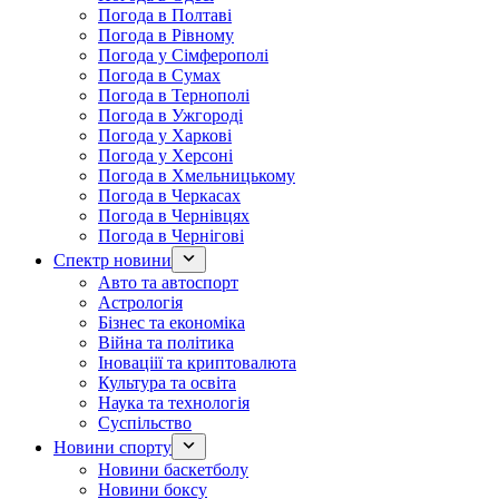
Погода в Полтаві
Погода в Рівному
Погода у Сімферополі
Погода в Сумах
Погода в Тернополі
Погода в Ужгороді
Погода у Харкові
Погода у Херсоні
Погода в Хмельницькому
Погода в Черкасах
Погода в Чернівцях
Погода в Чернігові
Спектр новини
Авто та автоспорт
Астрологія
Бізнес та економіка
Війна та політика
Іноваціії та криптовалюта
Культура та освіта
Наука та технологія
Суспільство
Новини спорту
Новини баскетболу
Новини боксу