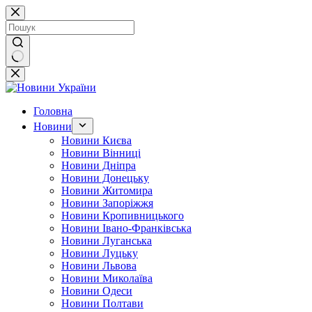
Перейти
до
вмісту
Немає
результатів
Головна
Новини
Новини Києва
Новини Вінниці
Новини Дніпра
Новини Донецьку
Новини Житомира
Новини Запоріжжя
Новини Кропивницького
Новини Івано-Франківська
Новини Луганська
Новини Луцьку
Новини Львова
Новини Миколаїва
Новини Одеси
Новини Полтави