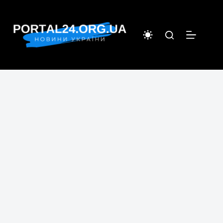
Перейти
до
вмісту