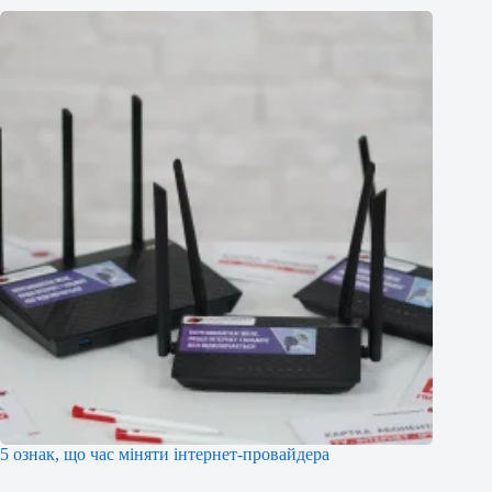
5 ознак, що час міняти інтернет-провайдера