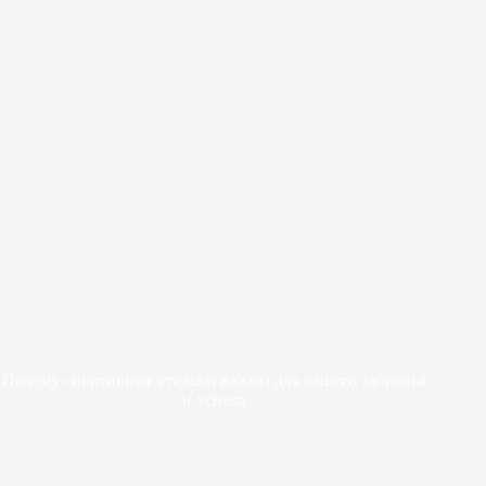
Почему спортивные стельки важны для вашего здоровья
и успеха