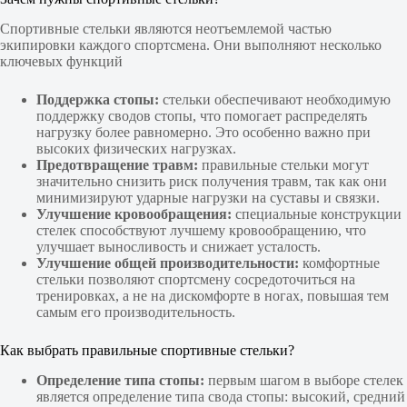
Спортивные стельки являются неотъемлемой частью
экипировки каждого спортсмена. Они выполняют несколько
ключевых функций
Поддержка стопы:
стельки обеспечивают необходимую
поддержку сводов стопы, что помогает распределять
нагрузку более равномерно. Это особенно важно при
высоких физических нагрузках.
Предотвращение травм:
правильные стельки могут
значительно снизить риск получения травм, так как они
минимизируют ударные нагрузки на суставы и связки.
Улучшение кровообращения:
специальные конструкции
стелек способствуют лучшему кровообращению, что
улучшает выносливость и снижает усталость.
Улучшение общей производительности:
комфортные
стельки позволяют спортсмену сосредоточиться на
тренировках, а не на дискомфорте в ногах, повышая тем
самым его производительность.
Как выбрать правильные спортивные стельки?
Определение типа стопы:
первым шагом в выборе стелек
является определение типа свода стопы: высокий, средний