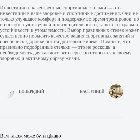
Инвестиции в качественные спортивные стельки — это
инвестиции в ваше здоровье и спортивные достижения. Они не
только улучшают комфорт и поддержку во время тренировок, но
и способствуют лучшей производительности, защите от травм и
устойчивости к утомляемости. Выбор правильных стелек может
существенно повысить качество ваших спортивных занятий и
обеспечить здоровье ног на длительное время. Помните, что
правильно подобранные стельки — это не роскошь, а
необходимость для каждого, кто серьезно относится к своему
здоровью и активному образу жизни.
ПОПЕРЕДНІЙ
НАСТУПНИЙ
Вам також може бути цікаво