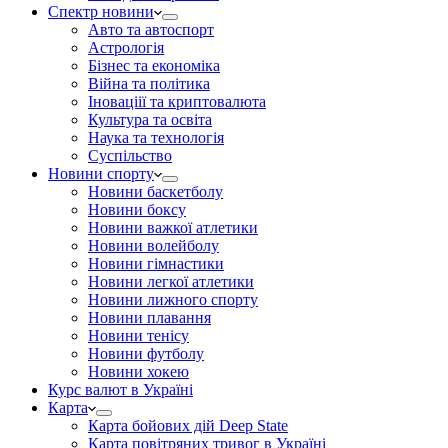
Спектр новини
Авто та автоспорт
Астрологія
Бізнес та економіка
Війна та політика
Іноваціії та криптовалюта
Культура та освіта
Наука та технологія
Суспільство
Новини спорту
Новини баскетболу
Новини боксу
Новини важкої атлетики
Новини волейболу
Новини гімнастики
Новини легкої атлетики
Новини лижного спорту
Новини плавання
Новини тенісу
Новини футболу
Новини хокею
Курс валют в Україні
Карта
Карта бойових дій Deep State
Карта повітряних тривог в Україні