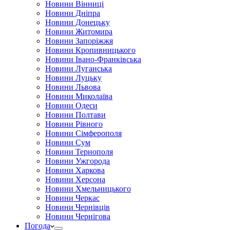
Новини Вінниці
Новини Дніпра
Новини Донецьку
Новини Житомира
Новини Запоріжжя
Новини Кропивницького
Новини Івано-Франківська
Новини Луганська
Новини Луцьку
Новини Львова
Новини Миколаїва
Новини Одеси
Новини Полтави
Новини Рівного
Новини Сімферополя
Новини Сум
Новини Тернополя
Новини Ужгорода
Новини Харкова
Новини Херсона
Новини Хмельницького
Новини Черкас
Новини Чернівців
Новини Чернігова
Погода