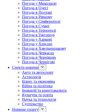
Погода у Миколаєві
Погода в Одесі
Погода в Полтаві
Погода в Рівному
Погода у Сімферополі
Погода в Сумах
Погода в Тернополі
Погода в Ужгороді
Погода у Харкові
Погода у Херсоні
Погода в Хмельницькому
Погода в Черкасах
Погода в Чернівцях
Погода в Чернігові
Спектр новини
Авто та автоспорт
Астрологія
Бізнес та економіка
Війна та політика
Іноваціії та криптовалюта
Культура та освіта
Наука та технологія
Суспільство
Новини спорту