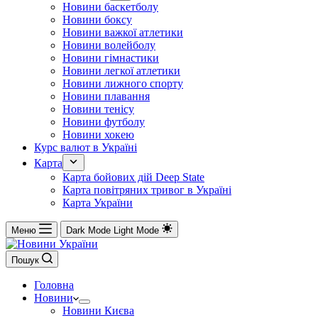
Новини баскетболу
Новини боксу
Новини важкої атлетики
Новини волейболу
Новини гімнастики
Новини легкої атлетики
Новини лижного спорту
Новини плавання
Новини тенісу
Новини футболу
Новини хокею
Курс валют в Україні
Карта
Карта бойових дій Deep State
Карта повітряних тривог в Україні
Карта України
Меню
Dark Mode
Light Mode
Пошук
Головна
Новини
Новини Києва