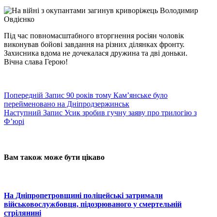
Під час повномасштабного вторгнення росіян чоловік
виконував бойові завдання на різних ділянках фронту.
Захисника вдома не дочекалася дружина та дві доньки.
Вічна слава Герою!
Попередній
Запис
90 років тому Кам’янське було
перейменовано на Дніпродзержинськ
Наступний
Запис
Усик зробив гучну заяву про трилогію з
Ф’юрі
Вам також може бути цікаво
На Дніпропетровщині поліцейські затримали
військовослужбовця, підозрюваного у смертельній
стрілянині