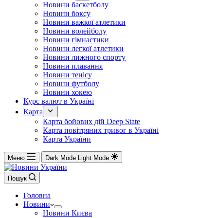
Новини баскетболу
Новини боксу
Новини важкої атлетики
Новини волейболу
Новини гімнастики
Новини легкої атлетики
Новини лижного спорту
Новини плавання
Новини тенісу
Новини футболу
Новини хокею
Курс валют в Україні
Карта
Карта бойових дій Deep State
Карта повітряних тривог в Україні
Карта України
Меню
Dark Mode
Light Mode
Пошук
Головна
Новини
Новини Києва