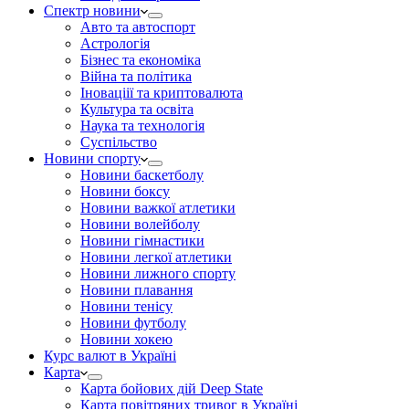
Спектр новини
Авто та автоспорт
Астрологія
Бізнес та економіка
Війна та політика
Іноваціії та криптовалюта
Культура та освіта
Наука та технологія
Суспільство
Новини спорту
Новини баскетболу
Новини боксу
Новини важкої атлетики
Новини волейболу
Новини гімнастики
Новини легкої атлетики
Новини лижного спорту
Новини плавання
Новини тенісу
Новини футболу
Новини хокею
Курс валют в Україні
Карта
Карта бойових дій Deep State
Карта повітряних тривог в Україні