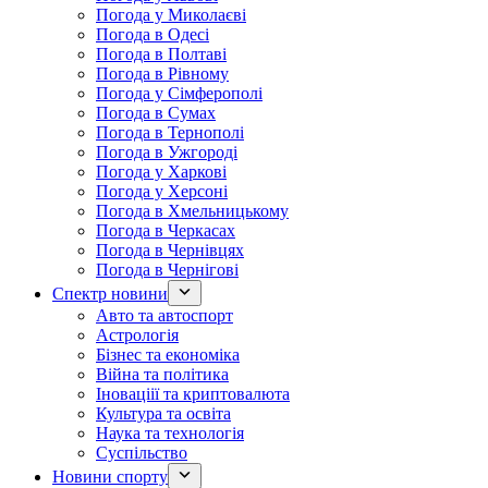
Погода у Миколаєві
Погода в Одесі
Погода в Полтаві
Погода в Рівному
Погода у Сімферополі
Погода в Сумах
Погода в Тернополі
Погода в Ужгороді
Погода у Харкові
Погода у Херсоні
Погода в Хмельницькому
Погода в Черкасах
Погода в Чернівцях
Погода в Чернігові
Спектр новини
Авто та автоспорт
Астрологія
Бізнес та економіка
Війна та політика
Іноваціії та криптовалюта
Культура та освіта
Наука та технологія
Суспільство
Новини спорту