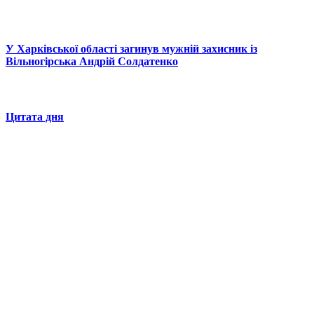
У Харківської області загинув мужній захисник із
Вільногірська Андрій Солдатенко
Цитата дня
© 2025 Новини України | Останні новини в Україні
Реклама: sale@portal24.org.ua