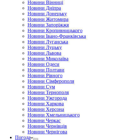
Новини Вінниці
Новини Дніпра
Новини Донецьку
Новини Житомира
Новини Запоріжжя
Новини Кропивницького
Новини Івано-Франківська
Новини Луганська
Новини Луцьку
Новини Львова
Новини Миколаїва
Новини Одеси
Новини Полтави
Новини Рівного
Новини Сімферополя
Новини Сум
Новини Тернополя
Новини Ужгорода
Новини Харкова
Новини Херсона
Новини Хмельницького
Новини Черкас
Новини Чернівців
Новини Чернігова
Погода