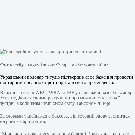
Фото: Getty Images Тайсон Ф’юрі та Олександр Усик
Український володар титулів підтвердив своє бажання провести
повторний поєдинок проти британського претендента.
Власник титулів WBC, WBA та IBF у надважкій вазі Олександр
Усик поділився своїми роздумами про можливість третьої
зустрічі з колишнім чемпіоном світу Тайсоном Ф’юрі.
За словами українського боксера, він готовий знову зустрітися
на рингу з британцем.
“Можливо, я повернуся на ринг у березні. Зараз я не знаю, хто