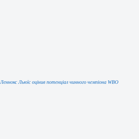
Леннокс Льюїс оцінив потенціал чинного чемпіона WBO