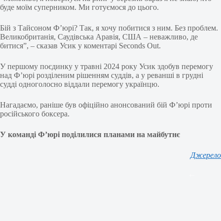
буде моїм суперником. Ми готуємося до цього.
Бій з Тайсоном Ф’юрі? Так, я хочу побитися з ним. Без проблем.
Великобританія, Саудівська Аравія, США – неважливо, де
битися”, – сказав Усик у коментарі Seconds Out.
У першому поєдинку у травні 2024 року Усик здобув перемогу
над Ф’юрі розділеним рішенням суддів, а у реванші в грудні
судді одноголосно віддали перемогу українцю.
Нагадаємо, раніше був офіційно анонсований бій Ф’юрі проти
російського боксера.
У команді Ф’юрі поділилися планами на майбутнє
Джерело