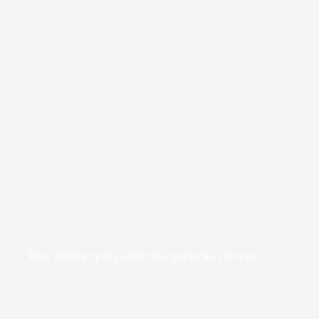
Усик зробив гучну заяву про трилогію з Ф’юрі