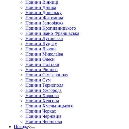
Новини Вінниці
Новини Дніпра
Новини Донецьку
Новини Житомира
Новини Запоріжжя
Новини Кропивницького
Новини Івано-Франківська
Новини Луганська
Новини Луцьку
Новини Львова
Новини Миколаїва
Новини Одеси
Новини Полтави
Новини Рівного
Новини Сімферополя
Новини Сум
Новини Тернополя
Новини Ужгорода
Новини Харкова
Новини Херсона
Новини Хмельницького
Новини Черкас
Новини Чернівців
Новини Чернігова
Погода