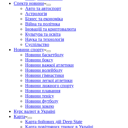
Спектр новини
Авто та автоспорт
Астрологія
Бізнес та економіка
Війна та політика
Іноваціії та криптовалюта
Культура та освіта
Наука та технологія
Суспільство
Новини спорту
Новини баскетболу
Новини боксу
Новини важкої атлетики
Новини волейболу
Новини гімнастики
Новини легкої атлетики
Новини лижного спорту
Новини плавання
Новини тенісу
Новини футболу
Новини хокею
Курс валют в Україні
Карта
Карта бойових дій Deep State
Карта повітряних тривог в Україні