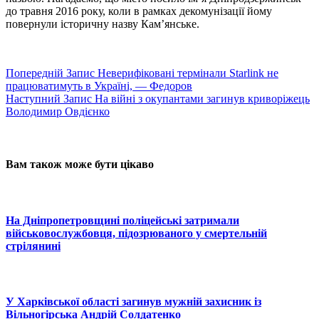
до травня 2016 року, коли в рамках декомунізації йому
повернули історичну назву Кам’янське.
Попередній
Запис
Неверифіковані термінали Starlink не
працюватимуть в Україні, — Федоров
Наступний
Запис
На війні з окупантами загинув криворіжець
Володимир Овдієнко
Вам також може бути цікаво
На Дніпропетровщині поліцейські затримали
військовослужбовця, підозрюваного у смертельній
стрілянині
У Харківської області загинув мужній захисник із
Вільногірська Андрій Солдатенко