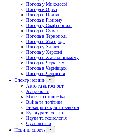
Погода у Миколаєві
Погода в Одесі
Погода в Полтаві
Погода в Рівному
Погода у Сімферополі
Погода в Сумах
Погода в Тернополі
Погода в Ужгороді
Погода у Харкові
Погода у Херсоні
Погода в Хмельницькому
Погода в Черкасах
Погода в Чернівцях
Погода в Чернігові
Спектр новини
Авто та автоспорт
Астрологія
Бізнес та економіка
Війна та політика
Іноваціії та криптовалюта
Культура та освіта
Наука та технологія
Суспільство
Новини спорту