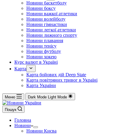
Новини баскетболу
Новини боксу
Новини важкої атлетики
Новини волейболу
Новини гімнастики
Новини легкої атлетики
Новини лижного спорту
Новини плавання
Новини тенісу
Новини футболу
Новини хокею
Курс валют в Україні
Карта
Карта бойових дій Deep State
Карта повітряних тривог в Україні
Карта України
Меню
Dark Mode
Light Mode
Пошук
Головна
Новини
Новини Києва