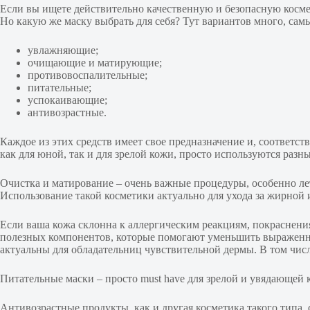
Если вы ищете действительно качественную и безопасную косме
Но какую же маску выбрать для себя? Тут вариантов много, сам
увлажняющие;
очищающие и матирующие;
противовоспалительные;
питательные;
успокаивающие;
антивозрастные.
Каждое из этих средств имеет свое предназначение и, соответ
как для юной, так и для зрелой кожи, просто используются ра
Очистка и матирование – очень важные процедуры, особенно лет
Использование такой косметики актуально для ухода за жирной
Если ваша кожа склонна к аллергическим реакциям, покраснени
полезных компонентов, которые помогают уменьшить выраженно
актуальны для обладательниц чувствительной дермы. В том чис
Питательные маски – просто must have для зрелой и увядающей к
Антивозрастные продукты, как и другая косметика такого типа