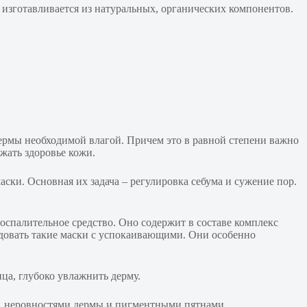
 изготавливается из натуральных, органических компонентов.
ермы необходимой влагой. Причем это в равной степени важно
жать здоровье кожи.
ски. Основная их задача – регулировка себума и сужение пор.
спалительное средство. Оно содержит в составе комплекс
довать такие маски с успокаивающими. Они особенно
ица, глубоко увлажнить дерму.
и, неровностями дермы и пигментными пятнами.