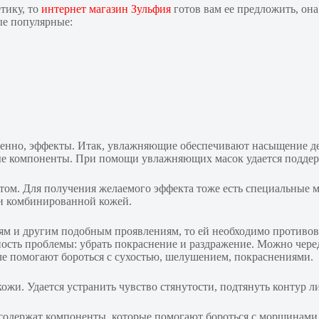
тику, то
интернет магазин Зульфия
готов вам ее предложить, она
ые популярные:
ственно, эффекты. Итак, увлажняющие обеспечивают насыщение д
зные компоненты. При помощи увлажняющих масок удается поддер
ом. Для получения желаемого эффекта тоже есть специальные ма
 и комбинированной кожей.
ям и другим подобным проявлениям, то ей необходимо противово
сть проблемы: убрать покраснение и раздражение. Можно чере
ле помогают бороться с сухостью, шелушением, покраснениями.
ожи. Удается устранить чувство стянутости, подтянуть контур л
, содержат компоненты, которые помогают бороться с морщинам