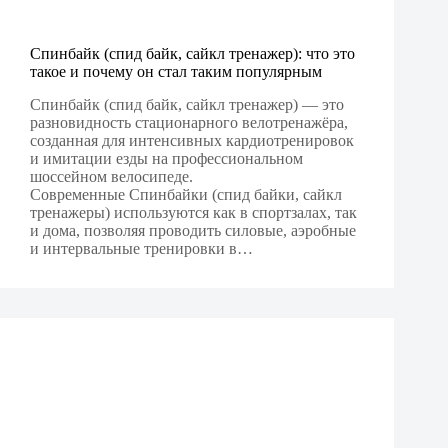
Спинбайк (спид байк, сайкл тренажер): что это
такое и почему он стал таким популярным
Спинбайк (спид байк, сайкл тренажер) — это
разновидность стационарного велотренажёра,
созданная для интенсивных кардио­тренировок
и имитации езды на профессиональном
шоссейном велосипеде.
Современные Спинбайки (спид байки, сайкл
тренажеры) используются как в спортзалах, так
и дома, позволяя проводить силовые, аэробные
и интервальные тренировки в…