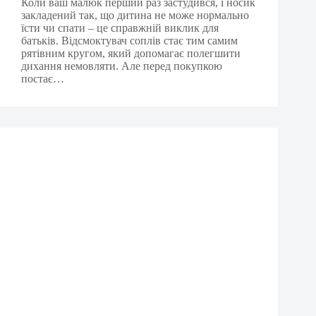
Коли ваш малюк перший раз застудився, і носик
закладений так, що дитина не може нормально
їсти чи спати – це справжній виклик для
батьків. Відсмоктувач соплів стає тим самим
рятівним кругом, який допомагає полегшити
дихання немовляти. Але перед покупкою
постає…