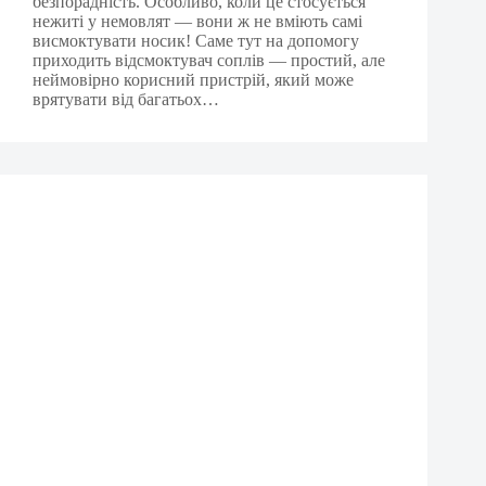
безпорадність. Особливо, коли це стосується
нежиті у немовлят — вони ж не вміють самі
висмоктувати носик! Саме тут на допомогу
приходить відсмоктувач соплів — простий, але
неймовірно корисний пристрій, який може
врятувати від багатьох…