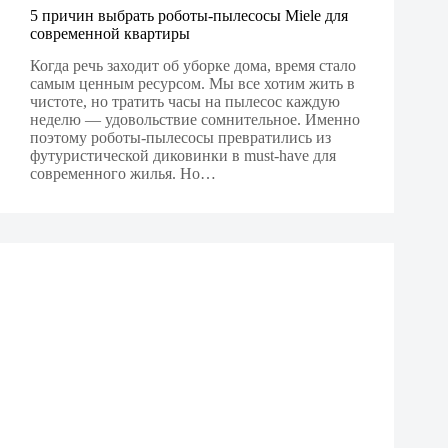
5 причин выбрать роботы-пылесосы Miele для
современной квартиры
Когда речь заходит об уборке дома, время стало
самым ценным ресурсом. Мы все хотим жить в
чистоте, но тратить часы на пылесос каждую
неделю — удовольствие сомнительное. Именно
поэтому роботы-пылесосы превратились из
футуристической диковинки в must-have для
современного жилья. Но…