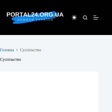
Перейти
до
вмісту
Головна
Суспільство
Суспільство