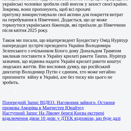
українські чоловіки зробили свій внесок у захист своєї країни.
Зокрема, вони пропонують, щоб всі прохачі
притулку використовували свої активи для покриття витрат
на перебування в Німеччині. Додається, що це може
торкнутися українських біженців, які приїхали до Німеччини
після квітня 2025 року.
Також ми писали, що віцепрезидент Бундестагу Омід Нуріпур
напередодні зустрічі президента України Володимира
Зеленського з очільником Білого дому Дональдом Трампом
закликав поставити в Україну крилаті ракети Taurus. Нуріпур
зазначив, що відмова надати Україні крилаті ракети коштує
людських життів. Він висловив думку, що російський
диктатор Володимир Путін є єдиним, хто може негайно
припинити війну в Україні, але без тиску він цього не
зробить.
Попередній
Запис
ВІДЕО. Наговорив зайвого. Остання
промова Аморіма в Манчестер Юнайтед
Наступний
Запис
На Лівому березі Києва екстрені
відключення діяли 10 днів: у ДТЕК відповіли, що буде далі