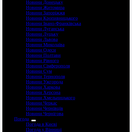
Новини Донецьку
Новини Житомира
Новини Запоріжжя
Новини Кропивницького
Новини Івано-Франківська
Новини Луганська
Новини Луцьку
Новини Львова
Новини Миколаїва
Новини Одеси
Новини Полтави
Новини Рівного
Новини Сімферополя
Новини Сум
Новини Тернополя
Новини Ужгорода
Новини Харкова
Новини Херсона
Новини Хмельницького
Новини Черкас
Новини Чернівців
Новини Чернігова
Погода
Погода в Києві
Погода у Вінниці