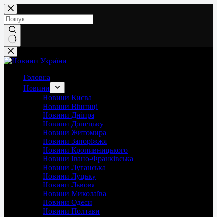
Перейти
до
вмісту
Немає
результатів
Головна
Новини
Новини Києва
Новини Вінниці
Новини Дніпра
Новини Донецьку
Новини Житомира
Новини Запоріжжя
Новини Кропивницького
Новини Івано-Франківська
Новини Луганська
Новини Луцьку
Новини Львова
Новини Миколаїва
Новини Одеси
Новини Полтави