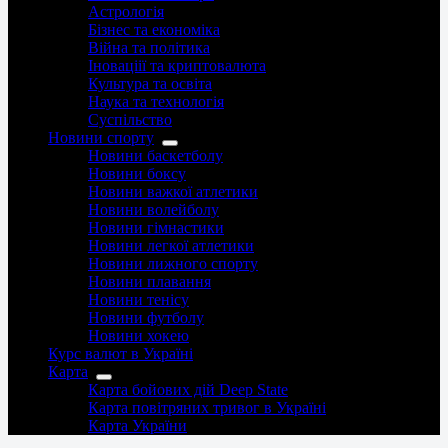
Астрологія
Бізнес та економіка
Війна та політика
Іноваціії та криптовалюта
Культура та освіта
Наука та технологія
Суспільство
Новини спорту
Новини баскетболу
Новини боксу
Новини важкої атлетики
Новини волейболу
Новини гімнастики
Новини легкої атлетики
Новини лижного спорту
Новини плавання
Новини тенісу
Новини футболу
Новини хокею
Курс валют в Україні
Карта
Карта бойових дій Deep State
Карта повітряних тривог в Україні
Карта України