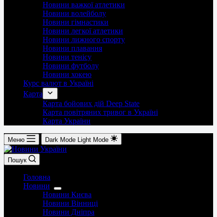
Новини важкої атлетики
Новини волейболу
Новини гімнастики
Новини легкої атлетики
Новини лижного спорту
Новини плавання
Новини тенісу
Новини футболу
Новини хокею
Курс валют в Україні
Карта
Карта бойових дій Deep State
Карта повітряних тривог в Україні
Карта України
Меню
Dark Mode
Light Mode
Пошук
Головна
Новини
Новини Києва
Новини Вінниці
Новини Дніпра