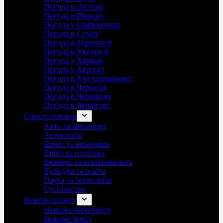
Погода в Полтаві
Погода в Рівному
Погода у Сімферополі
Погода в Сумах
Погода в Тернополі
Погода в Ужгороді
Погода у Харкові
Погода у Херсоні
Погода в Хмельницькому
Погода в Черкасах
Погода в Чернівцях
Погода в Чернігові
Спектр новини
Авто та автоспорт
Астрологія
Бізнес та економіка
Війна та політика
Іноваціії та криптовалюта
Культура та освіта
Наука та технологія
Суспільство
Новини спорту
Новини баскетболу
Новини боксу