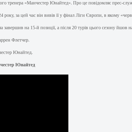
го тренера «Манчестер Юнайтед». Про це повідомляє прес-служб
 року, за цей час він вивів її у фінал Ліги Європи, в якому «че
авершив на 15-й позиції, а після 20 турів цього сезону йшов на
аррен Флетчер.
честер Юнайтед.
нчестер Юнайтед