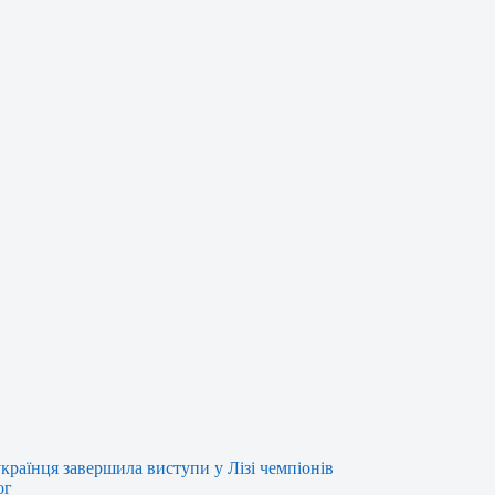
країнця завершила виступи у Лізі чемпіонів
ог