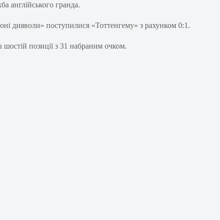
а англійського гранда.
рвоні дияволи» поступилися «Тоттенгему» з рахунком 0:1.
 шостій позиції з 31 набраним очком.