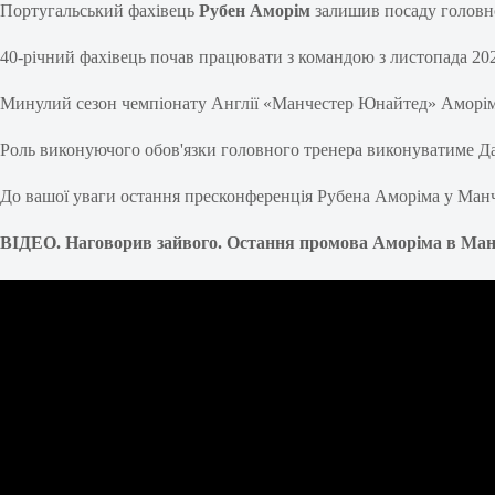
Португальський фахівець
Рубен Аморім
залишив посаду головно
40-річний фахівець почав працювати з командою з листопада 2024
Минулий сезон чемпіонату Англії «Манчестер Юнайтед» Аморіма з
Роль виконуючого обов'язки головного тренера виконуватиме Д
До вашої уваги остання пресконференція Рубена Аморіма у Ман
ВІДЕО. Наговорив зайвого. Остання промова Аморіма в Ма