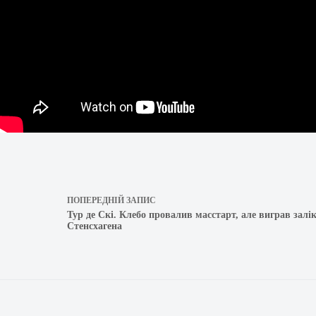
ПОПЕРЕДНІЙ
ЗАПИС
Тур де Скі. Клебо провалив масстарт, але виграв залі
Стенсхагена