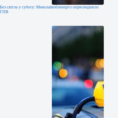
Без світла у суботу: Миколаївобленерго опрюлюднило
ГПВ