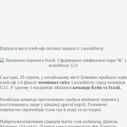
Відбувся матч плей-оф світової першості з волейболу
Сьогодні, 29 серпня, у китайському місті Цзянмен пройшла серія
плей-оф 1/4 фіналу
чемпіонат світу
з волейболу серед чоловіків
U21. У одному з поєдинків зійшлися
команди Куби та Італії.
Італійська команда прогнозовано здобула впевнену перемогу,
поступившись лише у кінцівці другої партії. Головною
перевагою європейців стала гра в атаці та на подачі.
Найрезультативнішим гравцем матчу став кубинець Даніель
Мартінес (24 очки). Лідером серед переможців був Томмазо