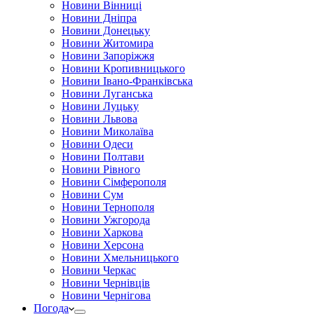
Новини Вінниці
Новини Дніпра
Новини Донецьку
Новини Житомира
Новини Запоріжжя
Новини Кропивницького
Новини Івано-Франківська
Новини Луганська
Новини Луцьку
Новини Львова
Новини Миколаїва
Новини Одеси
Новини Полтави
Новини Рівного
Новини Сімферополя
Новини Сум
Новини Тернополя
Новини Ужгорода
Новини Харкова
Новини Херсона
Новини Хмельницького
Новини Черкас
Новини Чернівців
Новини Чернігова
Погода