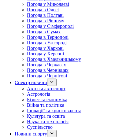
Погода у Миколаєві
Погода в Одесі
Погода в Полтаві
Погода в Рівному
Погода у Сімферополі
Погода в Сумах
Погода в Тернополі
Погода в Ужгороді
Погода у Харкові
Погода у Херсоні
Погода в Хмельницькому
Погода в Черкасах
Погода в Чернівцях
Погода в Чернігові
Спектр новини
Авто та автоспорт
Астрологія
Бізнес та економіка
Війна та політика
Іноваціії та криптовалюта
Культура та освіта
Наука та технологія
Суспільство
Новини спорту