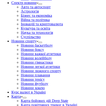
Спектр новини
Авто та автоспорт
Астрологія
Бізнес та економіка
Війна та політика
Іноваціії та криптовалюта
Культура та освіта
Наука та технологія
Суспільство
Новини спорту
Новини баскетболу
Новини боксу
Новини важкої атлетики
Новини волейболу
Новини гімнастики
Новини легкої атлетики
Новини лижного спорту
Новини плавання
Новини тенісу
Новини футболу
Новини хокею
Курс валют в Україні
Карта
Карта бойових дій Deep State
Карта повітряних тривог в Україні