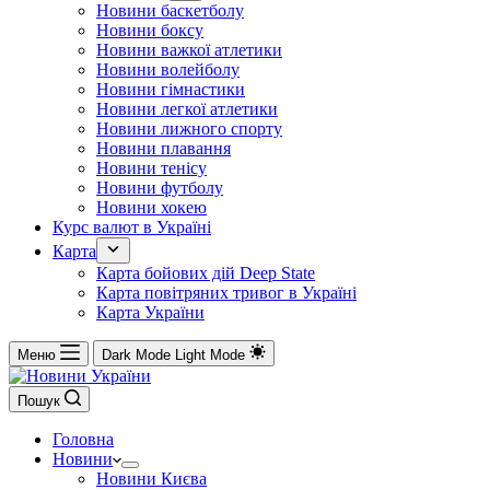
Новини баскетболу
Новини боксу
Новини важкої атлетики
Новини волейболу
Новини гімнастики
Новини легкої атлетики
Новини лижного спорту
Новини плавання
Новини тенісу
Новини футболу
Новини хокею
Курс валют в Україні
Карта
Карта бойових дій Deep State
Карта повітряних тривог в Україні
Карта України
Меню
Dark Mode
Light Mode
Пошук
Головна
Новини
Новини Києва