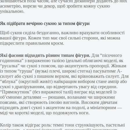
залишаються поза часом, але сучасні дизайнери додають до них
асиметрію, вирези чи декор, щоб зробити кожну сукню
унікальною.
Як підібрати вечірню сукню за типом фігури
Щоб сукня сиділа бездоганно, важливо врахувати особливості
вашої фігури. Кожен тип має свої сильні сторони, які можна
підкреслити правильним кроєм.
Які фасони підходять різним типам фігури.
Для “пісочного
годинника” з вираженою талією ідеальні облягаючі моделі, як
“русалка” чи сукні з поясом, що акцентують пропорції. Жінкам
із типом “груша” (вузькі плечі, широкі стегна) пасуватиме А-
силует або сукні з пишним верхом, які врівноважать силует. Для
“яблука” (округлий живіт) найкращим вибором стане ампір або
сукні з драпіруванням, що відвертають увагу від середини.
“Прямокутник” (без вираженої талії) виграє від моделей із
об’ємними деталями — рюшами, воланами чи широкими
поясами, які створюють ілюзію вигинів. Високим дівчатам
підходять довгі сукні з акцентом на подолі, а мініатюрним —
міді чи короткі моделі, що подовжують ноги.
Колір також відіграє роль: темні тони стрункішують, пастельні