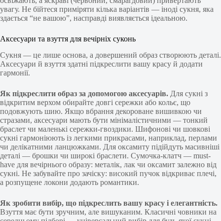
освіжають, а яскраві (червоний, смарагдовий) привертають
увагу. Не бійтеся приміряти кілька варіантів — іноді сукня, яка
здається “не вашою”, насправді виявляється ідеальною.
Аксесуари та взуття для вечірніх суконь
Сукня — це лише основа, а довершений образ створюють деталі.
Аксесуари й взуття здатні підкреслити вашу красу й додати
гармонії.
Як підкреслити образ за допомогою аксесуарів.
Для сукні з
відкритим верхом обирайте довгі сережки або кольє, що
подовжують шию. Якщо вбрання декороване вишивкою чи
стразами, аксесуари мають бути мінімалістичними — тонкий
браслет чи маленькі сережки-гвоздики. Шифонові чи шовкові
сукні гармоніюють із легкими прикрасами, наприклад, перлами
чи делікатними ланцюжками. Для оксамиту підійдуть масивніші
деталі — брошки чи широкі браслети. Сумочка-клатч — must-
have для вечірнього образу: металік, лак чи оксамит залежно від
сукні. Не забувайте про зачіску: високий пучок відкриває плечі,
а розпущене локони додають романтики.
Як зробити вибір, що підкреслить вашу красу і елегантність.
Взуття має бути зручним, але вишуканим. Класичні човники на
середньому підборі — універсальний вибір для будь-якої сукні.