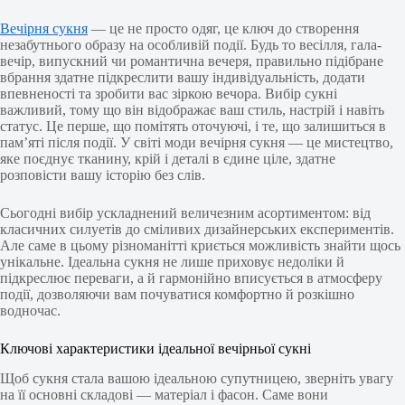
Вечірня сукня
— це не просто одяг, це ключ до створення
незабутнього образу на особливій події. Будь то весілля, гала-
вечір, випускний чи романтична вечеря, правильно підібране
вбрання здатне підкреслити вашу індивідуальність, додати
впевненості та зробити вас зіркою вечора. Вибір сукні
важливий, тому що він відображає ваш стиль, настрій і навіть
статус. Це перше, що помітять оточуючі, і те, що залишиться в
пам’яті після події. У світі моди вечірня сукня — це мистецтво,
яке поєднує тканину, крій і деталі в єдине ціле, здатне
розповісти вашу історію без слів.
Сьогодні вибір ускладнений величезним асортиментом: від
класичних силуетів до сміливих дизайнерських експериментів.
Але саме в цьому різноманітті криється можливість знайти щось
унікальне. Ідеальна сукня не лише приховує недоліки й
підкреслює переваги, а й гармонійно вписується в атмосферу
події, дозволяючи вам почуватися комфортно й розкішно
водночас.
Ключові характеристики ідеальної вечірньої сукні
Щоб сукня стала вашою ідеальною супутницею, зверніть увагу
на її основні складові — матеріал і фасон. Саме вони