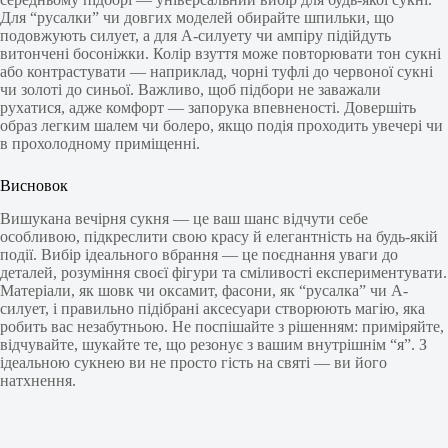
Для “русалки” чи довгих моделей обирайте шпильки, що
подовжують силует, а для А-силуету чи ампіру підійдуть
витончені босоніжки. Колір взуття може повторювати тон сукні
або контрастувати — наприклад, чорні туфлі до червоної сукні
чи золоті до синьої. Важливо, щоб підбори не заважали
рухатися, адже комфорт — запорука впевненості. Довершіть
образ легким шалем чи болеро, якщо подія проходить увечері чи
в прохолодному приміщенні.
Висновок
Вишукана вечірня сукня — це ваш шанс відчути себе
особливою, підкреслити свою красу й елегантність на будь-якій
події. Вибір ідеального вбрання — це поєднання уваги до
деталей, розуміння своєї фігури та сміливості експериментувати.
Матеріали, як шовк чи оксамит, фасони, як “русалка” чи А-
силует, і правильно підібрані аксесуари створюють магію, яка
робить вас незабутньою. Не поспішайте з рішенням: приміряйте,
відчувайте, шукайте те, що резонує з вашим внутрішнім “я”. З
ідеальною сукнею ви не просто гість на святі — ви його
натхнення.