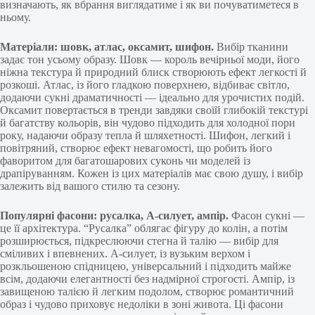
визначають, як вбрання виглядатиме і як ви почуватиметеся в
ньому.
Матеріали: шовк, атлас, оксамит, шифон.
Вибір тканини
задає тон усьому образу. Шовк — король вечірньої моди, його
ніжна текстура й природний блиск створюють ефект легкості й
розкоші. Атлас, із його гладкою поверхнею, відбиває світло,
додаючи сукні драматичності — ідеально для урочистих подій.
Оксамит повертається в тренди завдяки своїй глибокій текстурі
й багатству кольорів, він чудово підходить для холодної пори
року, надаючи образу тепла й шляхетності. Шифон, легкий і
повітряний, створює ефект невагомості, що робить його
фаворитом для багатошарових суконь чи моделей із
драпіруванням. Кожен із цих матеріалів має свою душу, і вибір
залежить від вашого стилю та сезону.
Популярні фасони: русалка, А-силует, ампір.
Фасон сукні —
це її архітектура. “Русалка” облягає фігуру до колін, а потім
розширюється, підкреслюючи стегна й талію — вибір для
сміливих і впевнених. А-силует, із вузьким верхом і
розкльошеною спідницею, універсальний і підходить майже
всім, додаючи елегантності без надмірної строгості. Ампір, із
завищеною талією й легким подолом, створює романтичний
образ і чудово приховує недоліки в зоні живота. Ці фасони