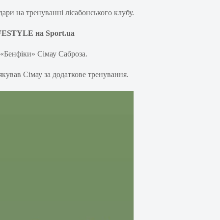
дари на тренуванні лісабонського клубу.
FESTYLE на Sport.ua
«Бенфіки» Сімау Саброза.
якував Сімау за додаткове тренування.