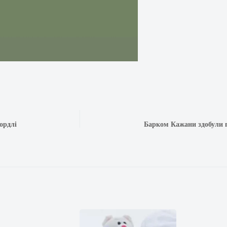
ордлі
Барком Кажани здобули п