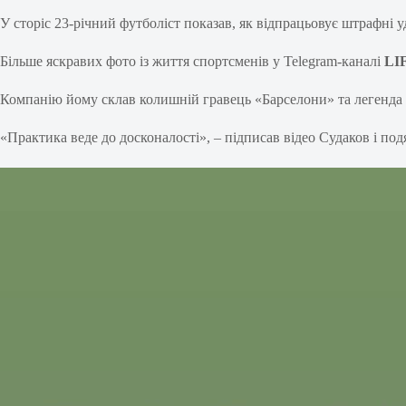
У сторіс 23-річний футболіст показав, як відпрацьовує штрафні у
Більше яскравих фото із життя спортсменів у Telegram-каналі
LI
Компанію йому склав колишній гравець «Барселони» та легенда 
«Практика веде до досконалості», – підписав відео Судаков і под