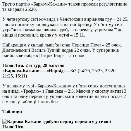
Третю партію «Барком-Кажани» також провели результативно
та виграли 25:20.
У четвертому сеті команда з Ченстохови вирівняла гру – 21:25,
і доля поєдинку вирішувалася на тай-брейку. У п’ятому сеті
українська команда швидко здобула перевагу, утримала її до
кінця й поставила крапку у матчі – 15:11.
Найкращим у складі львів’ян став Лоренцо Поуп – 25 очок.
Діагональний Василь Тупчій додав 22 очки. У суперників
найбільше набрав Патрік Індра – 25 очок.
ПлюсЛіга. 2-й тур, 28 жовтня
«Барком-Кажани» – «Норвід» – 3:2
(24:26, 25:23, 25:20,
21:25, 15:11)
У першому турі «Барком-Кажани» у п’яти сетах поступилися
на виїзді «Трефлю» з Гданська – 2:3. Маючи у своєму активі 3
очки та одну перемогу, український колектив наразі посідає 7-
е місце у таблиці ПлюсЛіги.
Таблиця: