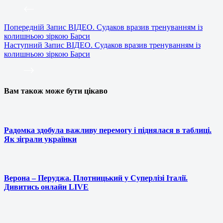
Попередній
Запис
ВІДЕО. Судаков вразив тренуванням із
колишньою зіркою Барси
Наступний
Запис
ВІДЕО. Судаков вразив тренуванням із
колишньою зіркою Барси
Вам також може бути цікаво
Радомка здобула важливу перемогу і піднялася в таблиці.
Як зіграли українки
Верона – Перуджа. Плотницький у Суперлізі Італії.
Дивитись онлайн LIVE