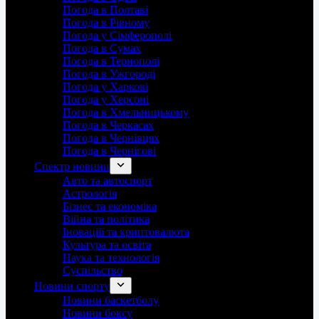
Погода в Полтаві
Погода в Рівному
Погода у Сімферополі
Погода в Сумах
Погода в Тернополі
Погода в Ужгороді
Погода у Харкові
Погода у Херсоні
Погода в Хмельницькому
Погода в Черкасах
Погода в Чернівцях
Погода в Чернігові
Спектр новини
Авто та автоспорт
Астрологія
Бізнес та економіка
Війна та політика
Іноваціії та криптовалюта
Культура та освіта
Наука та технологія
Суспільство
Новини спорту
Новини баскетболу
Новини боксу