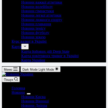
Новини важкої атлетики
Новини волейболу
Новини гімнастики
Новини легкої атлетики
Новини лижного спорту
Новини плавання
Новини тенісу
Новини футболу
Новини хокею
Курс валют в Україні
Карта
Карта бойових дій Deep State
Карта повітряних тривог в Україні
Карта України
Меню
Dark Mode
Light Mode
Пошук
Головна
Новини
Новини Києва
Новини Вінниці
Новини Дніпра