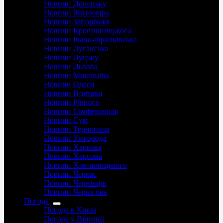
Новини Донецьку
Новини Житомира
Новини Запоріжжя
Новини Кропивницького
Новини Івано-Франківська
Новини Луганська
Новини Луцьку
Новини Львова
Новини Миколаїва
Новини Одеси
Новини Полтави
Новини Рівного
Новини Сімферополя
Новини Сум
Новини Тернополя
Новини Ужгорода
Новини Харкова
Новини Херсона
Новини Хмельницького
Новини Черкас
Новини Чернівців
Новини Чернігова
Погода
Погода в Києві
Погода у Вінниці