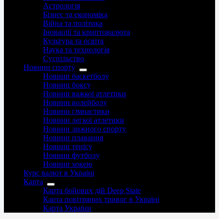
Астрологія
Бізнес та економіка
Війна та політика
Іноваціії та криптовалюта
Культура та освіта
Наука та технологія
Суспільство
Новини спорту
Новини баскетболу
Новини боксу
Новини важкої атлетики
Новини волейболу
Новини гімнастики
Новини легкої атлетики
Новини лижного спорту
Новини плавання
Новини тенісу
Новини футболу
Новини хокею
Курс валют в Україні
Карта
Карта бойових дій Deep State
Карта повітряних тривог в Україні
Карта України