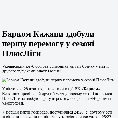
Барком Кажани здобули
першу перемогу у сезоні
ПлюсЛіги
Український клуб обіграв суперника на тай-брейку у матчі
другого туру чемпіонату Польщі
У вівторок, 28 жовтня, львівський клуб ВК
«Барком-
Кажани»
провів свій другий матч у новому сезоні польської
ПлюсЛіги та здобув першу перемогу, обігравши «Норвід» із
Ченстохови.
У першій партії господарі поступилися 24:26. У другому сеті
львів’яни перехопили ініціативу та зрівняли рахунок – 25:23.