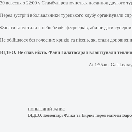
30 вересня о 22:00 у Стамбулі розпочнеться поєдинок другого ту
Перед зустрічі вболівальники турецького клубу організували сп
Фанати запустили в небо безліч феєрверків, аби не дати суперн
Не обійшлося без голосних криків та пісень, які стали доповнен
ВІДЕО. Не спав ніхто. Фани Галатасарая влаштували тепли
At 1:55am, Galatasaray 
ПОПЕРЕДНІЙ
ЗАПИС
ВІДЕО. Коментарі Фліка та Енріке перед матчем Бар