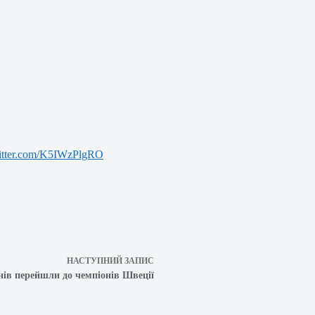
witter.com/K5IWzPlgRO
НАСТУПНИЙ
ЗАПИС
ів перейшли до чемпіонів Швеції