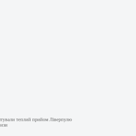
аштували теплий прийом Ліверпулю
ризи