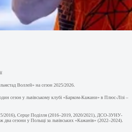
льмстад Воллей» на сезон 2025/2026.
 один сезон у львівському клубі «Барком-Кажани» в Плюс-Лізі –
15/2016), Серце Поділля (2016–2019, 2020/2021), ДСО-ЗУНУ-
ож два сезони у Польщі за львівських «Кажанів» (2022–2024).