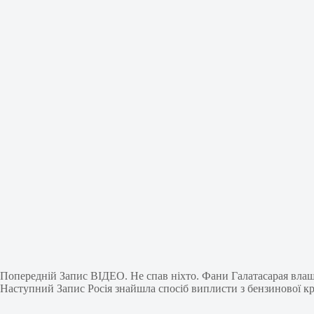
Попередній
Запис
ВІДЕО. Не спав ніхто. Фани Галатасарая вл
Наступний
Запис
Росія знайшла спосіб виплисти з бензинової к