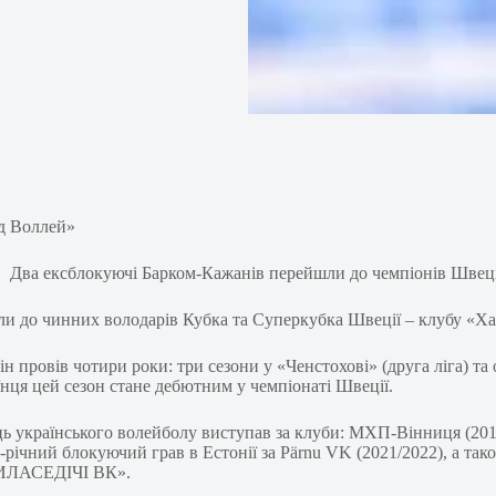
д Воллей»
и до чинних володарів Кубка та Суперкубка Швеції – клубу «Ха
 провів чотири роки: три сезони у «Ченстохові» (друга ліга) та
їнця цей сезон стане дебютним у чемпіонаті Швеції.
ць українського волейболу виступав за клуби: МХП-Вінниця (20
-річний блокуючий грав в Естонії за Pärnu VK (2021/2022), а так
КСИЛАСЕДІЧІ ВК».