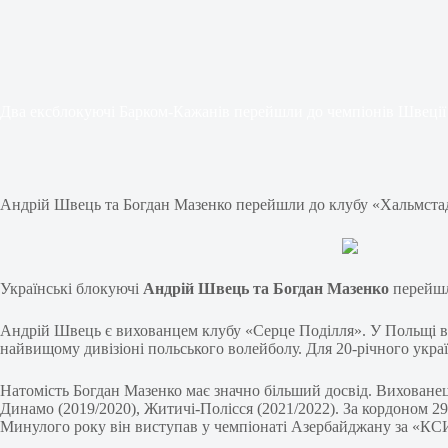
Два ексблокуючі Барком-Кажанів перейшли до чемпіонів Швеції
Андрій Швець та Богдан Мазенко перейшли до клубу «Хальмста
Українські блокуючі
Андрій Швець та Богдан Мазенко
перейшл
Андрій Швець є вихованцем клубу «Серце Поділля». У Польщі він
найвищому дивізіоні польського волейболу. Для 20-річного укра
Натомість Богдан Мазенко має значно більший досвід. Виховане
Динамо (2019/2020), Житичі-Полісся (2021/2022). За кордоном 29
Минулого року він виступав у чемпіонаті Азербайджану за «