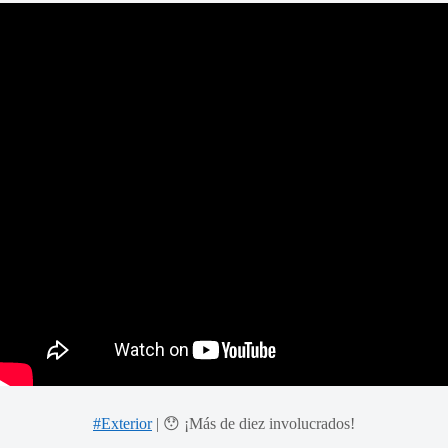
#Exterior
| 😯 ¡Más de diez involucrados!