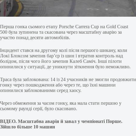
Перша гонка сьомого етапу Porsche Carrera Cup на Gold Coast
500 була зупинена та скасована через масштабну аварію за
участю понад десяти автомобілів.
Інцидент стався на другому колі після першого шикану, коли
Локі Блоксом зачепив бар’єр із шин і втратив контроль над
болідом, після чого його зачепив Калеб Саміч. Інші пілоти
опинилися у ситуації, де уникнути зіткнення було неможливо.
Траса була заблокована: 14 із 24 учасників не змогли продовжити
гонку через пошкодження або через те, що їхні машини
опинилися заблокованими серед хаосу.
Через обмеження за часом гонку, яка мала стати першою у
сьомому раунді серії, було скасовано.
ВІДЕО. Масштабна аварія й завал у чемпіонаті Порше.
Зійшло більше 10 машин