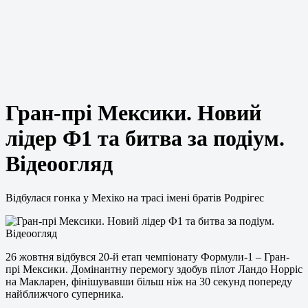
Гран-прі Мексики. Новий
лідер Ф1 та битва за подіум.
Відеоогляд
Відбулася гонка у Мехіко на трасі імені братів Родрігес
26 жовтня відбувся 20-й етап чемпіонату Формули-1 – Гран-
прі Мексики. Домінантну перемогу здобув пілот Ландо Норріс
на Макларен, фінішувавши більш ніж на 30 секунд попереду
найближчого суперника.