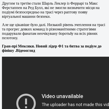
Другим та третім стали Шарль Леклер із Феррарі та Макс
Ферстаппен на Ред Булл, які не змогли визначити місця на
подіумі безпосередньо на трасі через раптову появу
віртуальної машини безпеки.
Але ще цікавіше було далі. Низький рівень зчеплення на трасі
та прогрес деяких команд із різноманітними стратегіями
подарували фанатам неочікувану боротьбу на всіх рівнях
пелотону.
Гран-прі Мексики. Новий лідер Ф1 та битва за подіум до
фінішу .Відеоогляд