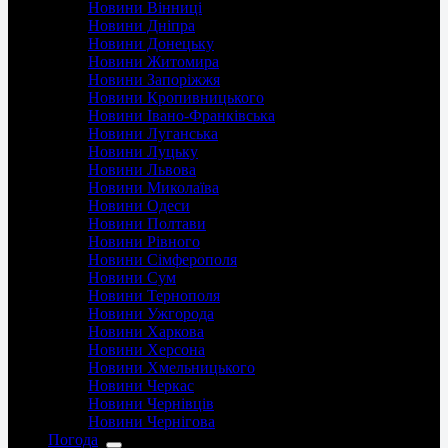
Новини Вінниці
Новини Дніпра
Новини Донецьку
Новини Житомира
Новини Запоріжжя
Новини Кропивницького
Новини Івано-Франківська
Новини Луганська
Новини Луцьку
Новини Львова
Новини Миколаїва
Новини Одеси
Новини Полтави
Новини Рівного
Новини Сімферополя
Новини Сум
Новини Тернополя
Новини Ужгорода
Новини Харкова
Новини Херсона
Новини Хмельницького
Новини Черкас
Новини Чернівців
Новини Чернігова
Погода