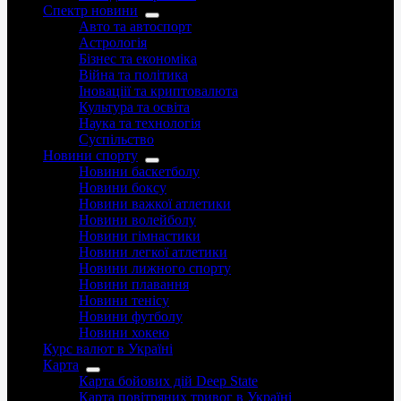
Спектр новини
Авто та автоспорт
Астрологія
Бізнес та економіка
Війна та політика
Іноваціії та криптовалюта
Культура та освіта
Наука та технологія
Суспільство
Новини спорту
Новини баскетболу
Новини боксу
Новини важкої атлетики
Новини волейболу
Новини гімнастики
Новини легкої атлетики
Новини лижного спорту
Новини плавання
Новини тенісу
Новини футболу
Новини хокею
Курс валют в Україні
Карта
Карта бойових дій Deep State
Карта повітряних тривог в Україні