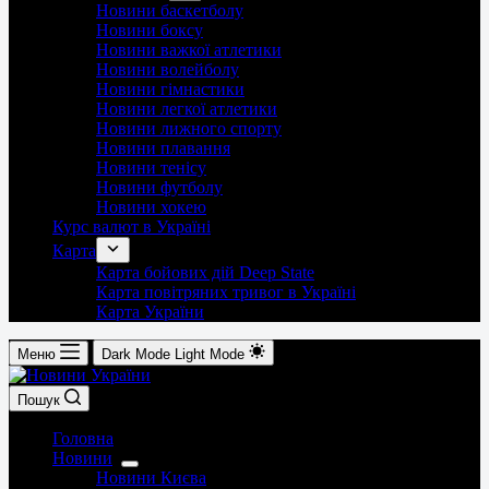
Новини баскетболу
Новини боксу
Новини важкої атлетики
Новини волейболу
Новини гімнастики
Новини легкої атлетики
Новини лижного спорту
Новини плавання
Новини тенісу
Новини футболу
Новини хокею
Курс валют в Україні
Карта
Карта бойових дій Deep State
Карта повітряних тривог в Україні
Карта України
Меню
Dark Mode
Light Mode
Пошук
Головна
Новини
Новини Києва