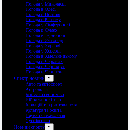
Погода у Миколаєві
Погода в Одесі
Погода в Полтаві
Погода в Рівному
Погода у Сімферополі
Погода в Сумах
Погода в Тернополі
Погода в Ужгороді
Погода у Харкові
Погода у Херсоні
Погода в Хмельницькому
Погода в Черкасах
Погода в Чернівцях
Погода в Чернігові
Спектр новини
Авто та автоспорт
Астрологія
Бізнес та економіка
Війна та політика
Іноваціії та криптовалюта
Культура та освіта
Наука та технологія
Суспільство
Новини спорту