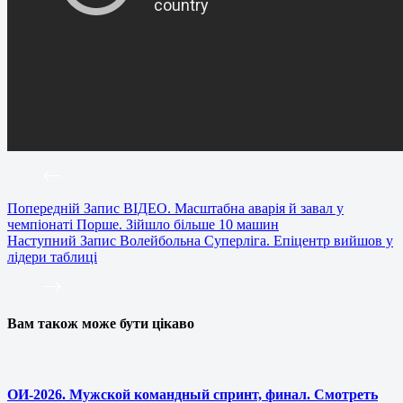
Попередній
Запис
ВІДЕО. Масштабна аварія й завал у
чемпіонаті Порше. Зійшло більше 10 машин
Наступний
Запис
Волейбольна Суперліга. Епіцентр вийшов у
лідери таблиці
Вам також може бути цікаво
ОИ-2026. Мужской командный спринт, финал. Смотреть