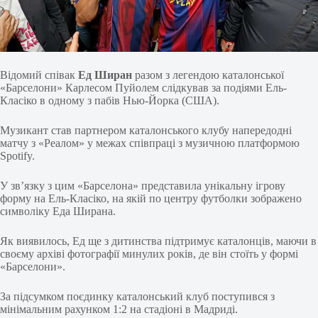
Відомий співак
Ед Ширан
разом з легендою каталонської
«Барселони» Карлесом Пуйолем слідкував за подіями Ель-
Класіко в одному з пабів Нью-Йорка (США).
Музикант став партнером каталонського клубу напередодні
матчу з «Реалом» у межах співпраці з музичною платформою
Spotify.
У зв’язку з цим «Барселона» представила унікальну ігрову
форму на Ель-Класіко, на якій по центру футболки зображено
символіку Еда Ширана.
Як виявилось, Ед ще з дитинства підтримує каталонців, маючи в
своєму архіві фотографії минулих років, де він стоїть у формі
«Барселони».
За підсумком поєдинку каталонський клуб поступився з
мінімальним рахунком 1:2 на стадіоні в Мадриді.