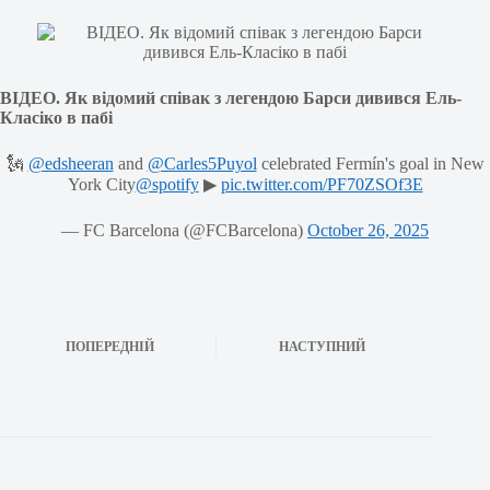
ВІДЕО. Як відомий співак з легендою Барси дивився Ель-
Класіко в пабі
🗽
@edsheeran
and
@Carles5Puyol
celebrated Fermín's goal in New
York City
@spotify
▶
pic.twitter.com/PF70ZSOf3E
— FC Barcelona (@FCBarcelona)
October 26, 2025
ПОПЕРЕДНІЙ
НАСТУПНИЙ