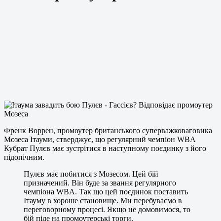
Френк Воррен, промоутер британського суперважковаговика
Мозеса Ітауми, стверджує, що регулярний чемпіон WBA
Кубрат Пулєв має зустрітися в наступному поєдинку з його
підопічним.
Пулєв має побитися з Мозесом. Цей бій
призначений. Він буде за звання регулярного
чемпіона WBA. Так що цей поєдинок поставить
Ітауму в хороше становище. Ми перебуваємо в
переговорному процесі. Якщо не домовимося, то
бій піде на промоутерські торги.