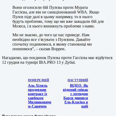
Вони оголосили бій Пулєва проти Мурата
Гассієва, але він не санкціонований WBA. Якщо
Пулєв піде далі в цьому напрямку, то в нього
будуть проблеми, тому що ми вже зажадали бій для
Мозеса, і в нього виникнуть проблеми з нами.
Ми не знаємо, до чого це нас приведе. Нам
необхідно все з’ясувати з Пулєвим. Давайте
спочатку подивимося, в якому становищі ми
опинимося”, – сказав Воррен.
Нагадаємо, що поєдинок Пулєва проти Гассієва має відбутися
12 грудня на турнірі IBA.PRO 13 у Дубаї.
ПОПЕРЕДНІЙ
НАСТУПНИЙ
Аль-Хіляль
ВІДЕО. Як
продовжив
відомий співак
контракт із
з легендою
хавбеком
Барси дивився
Милинковиче
Ель-Класіко в
м-Савичем
пабі