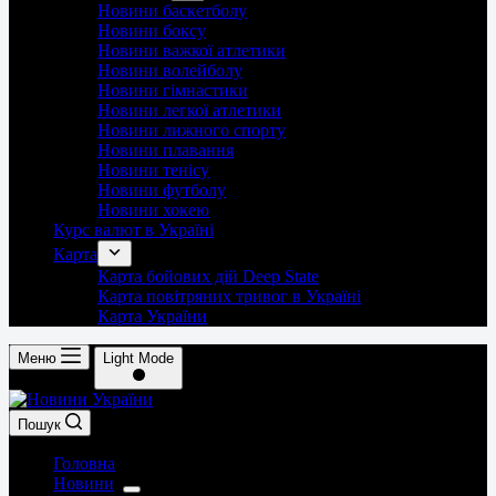
Новини баскетболу
Новини боксу
Новини важкої атлетики
Новини волейболу
Новини гімнастики
Новини легкої атлетики
Новини лижного спорту
Новини плавання
Новини тенісу
Новини футболу
Новини хокею
Курс валют в Україні
Карта
Карта бойових дій Deep State
Карта повітряних тривог в Україні
Карта України
Меню
Light Mode
Пошук
Головна
Новини