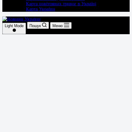
Карта повітряних тривог в Україні
Карта України
Light Mode
Пошук
Меню