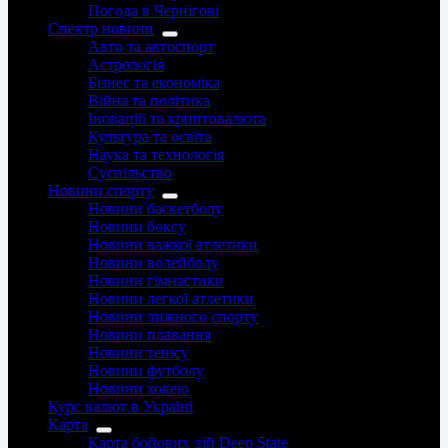
Погода в Чернігові
Спектр новини
Авто та автоспорт
Астрологія
Бізнес та економіка
Війна та політика
Іноваціії та криптовалюта
Культура та освіта
Наука та технологія
Суспільство
Новини спорту
Новини баскетболу
Новини боксу
Новини важкої атлетики
Новини волейболу
Новини гімнастики
Новини легкої атлетики
Новини лижного спорту
Новини плавання
Новини тенісу
Новини футболу
Новини хокею
Курс валют в Україні
Карта
Карта бойових дій Deep State