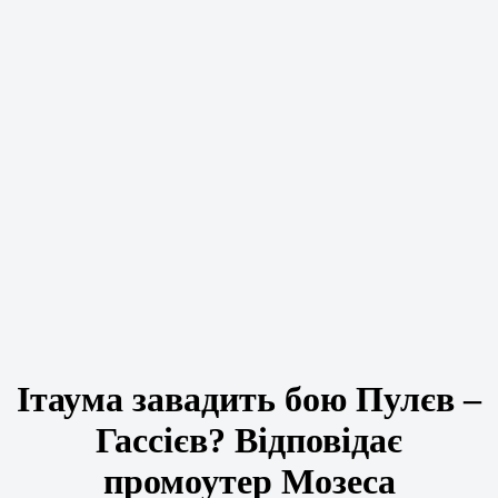
Ітаума завадить бою Пулєв –
Гассієв? Відповідає
промоутер Мозеса