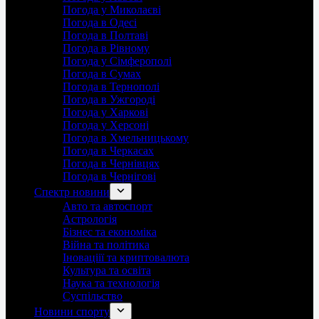
Погода у Миколаєві
Погода в Одесі
Погода в Полтаві
Погода в Рівному
Погода у Сімферополі
Погода в Сумах
Погода в Тернополі
Погода в Ужгороді
Погода у Харкові
Погода у Херсоні
Погода в Хмельницькому
Погода в Черкасах
Погода в Чернівцях
Погода в Чернігові
Спектр новини
Авто та автоспорт
Астрологія
Бізнес та економіка
Війна та політика
Іноваціії та криптовалюта
Культура та освіта
Наука та технологія
Суспільство
Новини спорту