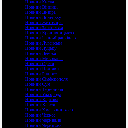
Новини Києва
Новини Вінниці
Новини Дніпра
Новини Донецьку
Новини Житомира
Новини Запоріжжя
Новини Кропивницького
Новини Івано-Франківська
Новини Луганська
Новини Луцьку
Новини Львова
Новини Миколаїва
Новини Одеси
Новини Полтави
Новини Рівного
Новини Сімферополя
Новини Сум
Новини Тернополя
Новини Ужгорода
Новини Харкова
Новини Херсона
Новини Хмельницького
Новини Черкас
Новини Чернівців
Новини Чернігова