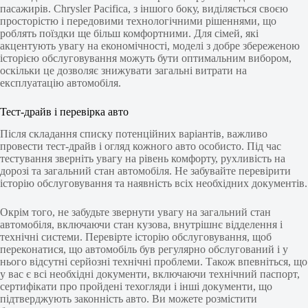
пасажирів. Chrysler Pacifica, з іншого боку, виділяється своєю
просторістю і передовими технологічними рішеннями, що
роблять поїздки ще більш комфортними. Для сімей, які
акцентують увагу на економічності, моделі з добре збереженою
історією обслуговування можуть бути оптимальним вибором,
оскільки це дозволяє знижувати загальні витрати на
експлуатацію автомобіля.
Тест-драйв і перевірка авто
Після складання списку потенційних варіантів, важливо
провести тест-драйв і огляд кожного авто особисто. Під час
тестування зверніть увагу на рівень комфорту, рухливість на
дорозі та загальний стан автомобіля. Не забувайте перевірити
історію обслуговування та наявність всіх необхідних документів.
Окрім того, не забудьте звернути увагу на загальний стан
автомобіля, включаючи стан кузова, внутрішнє відделення і
технічні системи. Перевірте історію обслуговування, щоб
переконатися, що автомобіль був регулярно обслугований і у
нього відсутні серйозні технічні проблеми. Також впевніться, що
у вас є всі необхідні документи, включаючи технічний паспорт,
сертифікати про пройдені техогляди і інші документи, що
підтверджують законність авто. Ви можете розмістити