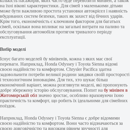
кількість пасажирів, яких часто буде перевозити мінівен, а також
на їхні вікові характеристики. Для сімей з маленькими дітьми
може бути важливою простота установки автокрісел і наявність
вбудованих систем безпеки, таких як захист від бічних ударів.
Крім того, економічність є ключовим фактором для багатьох
сімей, оскільки вона впливає на загальні витрати на паливо та
обслуговування автомобіля протягом тривалого періоду
експлуатації.
Вибір моделі
Існує багато моделей бу мінівенів, кожна з яких має свої
переваги. Наприклад, Honda Odyssey і Toyota Sienna відомі
своєю надійністю та комфортом. Chrysler Pacifica здатна
задовольнити потреби великої родини завдяки своїй просторості
і технологічним інноваціям. Для тих, хто шукає більш
економічний варіант, можна розглянути моделі, які пропонують
добре збережену історію обслуговування. Попит на
бу мінівен в
Житомирській обл
значно зростає, особливо враховуючи їхню
практичність та комфорт, що робить їх ідеальними для сімейних
поїздок.
Наприклад, Honda Odyssey і Toyota Sienna є добре відомими
своєю надійністю та комфортом. Вони часто відзначаються за
своєю довговічністю та високим рівнем зручності для