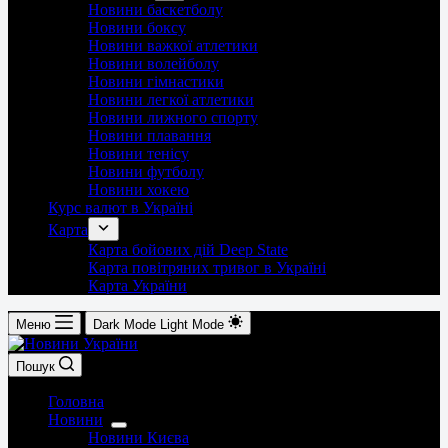
Новини баскетболу
Новини боксу
Новини важкої атлетики
Новини волейболу
Новини гімнастики
Новини легкої атлетики
Новини лижного спорту
Новини плавання
Новини тенісу
Новини футболу
Новини хокею
Курс валют в Україні
Карта
Карта бойових дій Deep State
Карта повітряних тривог в Україні
Карта України
Меню
Dark Mode
Light Mode
Пошук
Головна
Новини
Новини Києва