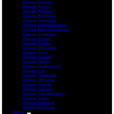
Новини Вінниці
Новини Дніпра
Новини Донецьку
Новини Житомира
Новини Запоріжжя
Новини Кропивницького
Новини Івано-Франківська
Новини Луганська
Новини Луцьку
Новини Львова
Новини Миколаїва
Новини Одеси
Новини Полтави
Новини Рівного
Новини Сімферополя
Новини Сум
Новини Тернополя
Новини Ужгорода
Новини Харкова
Новини Херсона
Новини Хмельницького
Новини Черкас
Новини Чернівців
Новини Чернігова
Погода