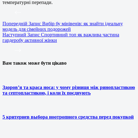
температурні перепади.
Попередній
Запис
Вибір бу мінівенів: як знайти ідеальну
модель для сімейних подорожей
Наступний
Запис
Спортивний топ як важлива частина
гардеробу активної жінки
Вам також може бути цікаво
Здоров’я та краса носа: у чому різниця між ринопластикою
та септопластикою, і коли їх поєднують
5 критериев выбора ноотропного средства перед покупкой