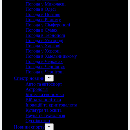
Погода у Миколаєві
Погода в Одесі
Погода в Полтаві
Погода в Рівному
Погода у Сімферополі
Погода в Сумах
Погода в Тернополі
Погода в Ужгороді
Погода у Харкові
Погода у Херсоні
Погода в Хмельницькому
Погода в Черкасах
Погода в Чернівцях
Погода в Чернігові
Спектр новини
Авто та автоспорт
Астрологія
Бізнес та економіка
Війна та політика
Іноваціії та криптовалюта
Культура та освіта
Наука та технологія
Суспільство
Новини спорту