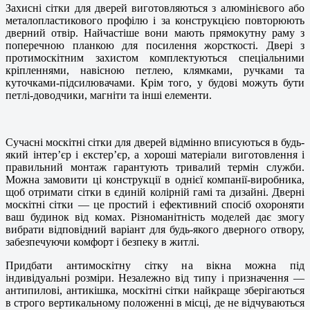
Захисні сітки для дверей виготовляються з алюмінієвого або
металопластикового профілю і за конструкцією повторюють
дверний отвір. Найчастіше вони мають прямокутну раму з
поперечною планкою для посилення жорсткості. Двері з
протимоскітним захистом комплектуються спеціальними
кріпленнями, навісною петлею, клямками, ручками та
куточками-підсилювачами. Крім того, у будові можуть бути
петлі-доводчики, магніти та інші елементи.
Сучасні москітні сітки для дверей відмінно вписуються в будь-
який інтер’єр і екстер’єр, а хороші матеріали виготовлення і
правильний монтаж гарантують тривалий термін служби.
Можна замовити ці конструкції в однієї компанії-виробника,
щоб отримати сітки в єдиній колірній гамі та дизайні. Дверні
москітні сітки — це простий і ефективний спосіб охороняти
ваш будинок від комах. Різноманітність моделей дає змогу
вибрати відповідний варіант для будь-якого дверного отвору,
забезпечуючи комфорт і безпеку в житлі.
Придбати антимоскітну сітку на вікна можна під
індивідуальні розміри. Незалежно від типу і призначення —
антипилові, антикішка, москітні сітки найкраще зберігаються
в строго вертикальному положенні в місці, де не відчуваються