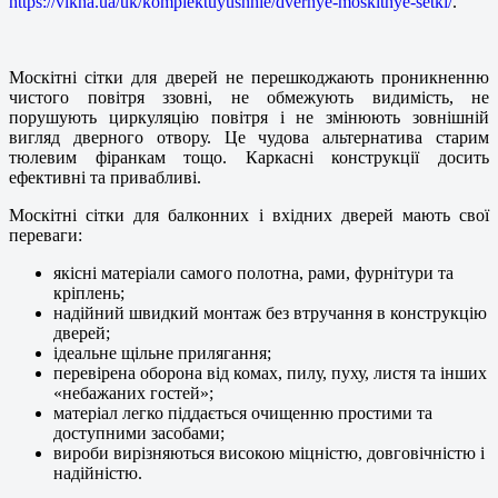
https://vikna.ua/uk/komplektuyushhie/dvernye-moskitnye-setki/
.
Москітні сітки для дверей не перешкоджають проникненню
чистого повітря ззовні, не обмежують видимість, не
порушують циркуляцію повітря і не змінюють зовнішній
вигляд дверного отвору. Це чудова альтернатива старим
тюлевим фіранкам тощо. Каркасні конструкції досить
ефективні та привабливі.
Москітні сітки для балконних і вхідних дверей мають свої
переваги:
якісні матеріали самого полотна, рами, фурнітури та
кріплень;
надійний швидкий монтаж без втручання в конструкцію
дверей;
ідеальне щільне прилягання;
перевірена оборона від комах, пилу, пуху, листя та інших
«небажаних гостей»;
матеріал легко піддається очищенню простими та
доступними засобами;
вироби вирізняються високою міцністю, довговічністю і
надійністю.