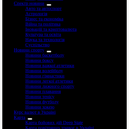
Спектр новини
Авто та автоспорт
Астрологія
Бізнес та економіка
Війна та політика
Іноваціії та криптовалюта
Культура та освіта
Наука та технологія
Суспільство
Новини спорту
Новини баскетболу
Новини боксу
Новини важкої атлетики
Новини волейболу
Новини гімнастики
Новини легкої атлетики
Новини лижного спорту
Новини плавання
Новини тенісу
Новини футболу
Новини хокею
Курс валют в Україні
Карта
Карта бойових дій Deep State
Карта повітряних тривог в Україні