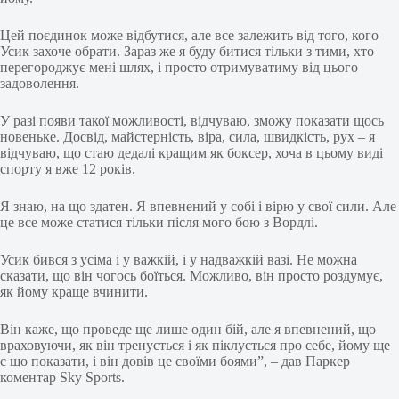
Цей поєдинок може відбутися, але все залежить від того, кого
Усик захоче обрати. Зараз же я буду битися тільки з тими, хто
перегороджує мені шлях, і просто отримуватиму від цього
задоволення.
У разі появи такої можливості, відчуваю, зможу показати щось
новеньке. Досвід, майстерність, віра, сила, швидкість, рух – я
відчуваю, що стаю дедалі кращим як боксер, хоча в цьому виді
спорту я вже 12 років.
Я знаю, на що здатен. Я впевнений у собі і вірю у свої сили. Але
це все може статися тільки після мого бою з Вордлі.
Усик бився з усіма і у важкій, і у надважкій вазі. Не можна
сказати, що він чогось боїться. Можливо, він просто роздумує,
як йому краще вчинити.
Він каже, що проведе ще лише один бій, але я впевнений, що
враховуючи, як він тренується і як піклується про себе, йому ще
є що показати, і він довів це своїми боями”, – дав Паркер
коментар Sky Sports.