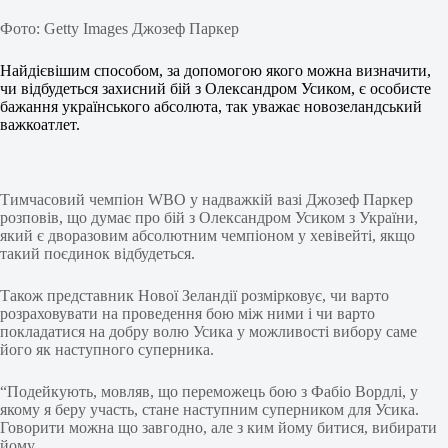
Фото: Getty Images Джозеф Паркер
Найдієвішим способом, за допомогою якого можна визначити,
чи відбудеться захисний бій з Олександром Усиком, є особисте
бажання українського абсолюта, так уважає новозеландський
важкоатлет.
Тимчасовий чемпіон WBO у надважкій вазі Джозеф Паркер
розповів, що думає про бій з Олександром Усиком з України,
який є дворазовим абсолютним чемпіоном у хевівейті, якщо
такий поєдинок відбудеться.
Також представник Нової Зеландії розмірковує, чи варто
розраховувати на проведення бою між ними і чи варто
покладатися на добру волю Усика у можливості вибору саме
його як наступного суперника.
“Подейкують, мовляв, що переможець бою з Фабіо Вордлі, у
якому я беру участь, стане наступним суперником для Усика.
Говорити можна що завгодно, але з ким йому битися, вибирати
йому.