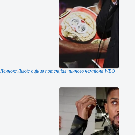
Леннокс Льюїс оцінив потенціал чинного чемпіона WBO