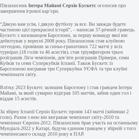
Півзахисник
Інтера Майамі Серхіо Бускетс
оголосив про
завершення ігрової кар’єри.
“Дякую вам усім, і дякую футболу за все. Ви завжди будете
частиною цієї прекрасної історії”, – написав 37-річний гравець.
Бускетс є вихованцем Барселони, за першу команду якої він
дебютував у вересні 2008 року. Півзахисник став клубною
легендою, провівши за синьо-гранатових 722 матчі у всіх
турнірах (18 голів та 46 асистів), став тріумфатором трьох
розіграшів Ліги чемпіонів, дев’яти розіграшів Прімери, семи
Кубків та семи Суперкубків Іспанії. Також Бускетс із
Барселоною вигравав три Суперкубки УЄФА та три клубні
чемпіонати світу.
Влітку 2023 Бускетс залишив Барселону і став гравцем Інтера
Майамі, за який сумарно відіграв 105 матчів, забив один гол і
віддав 15 асистів.
За збірну Іспанії Серхіо Бускетс провів 143 матчі (забивши 2
голи). Разом з нею він вигравав чемпіонат світу-2010 та
чемпіонат Європи-2012. Півзахисник брав участь на останньому
Мундіалі-2022 у Катарі, будучи єдиним гравцем у збірній з того
чемпіонського складу 2010 року в ПАР.