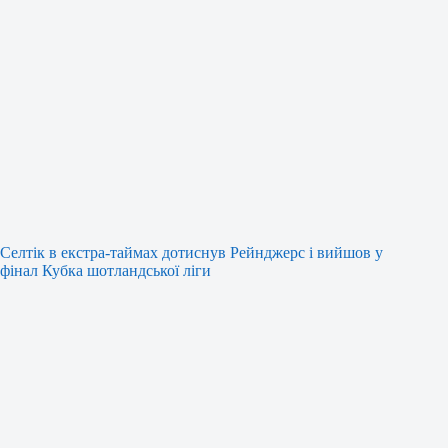
Селтік в екстра-таймах дотиснув Рейнджерс і вийшов у
фінал Кубка шотландської ліги