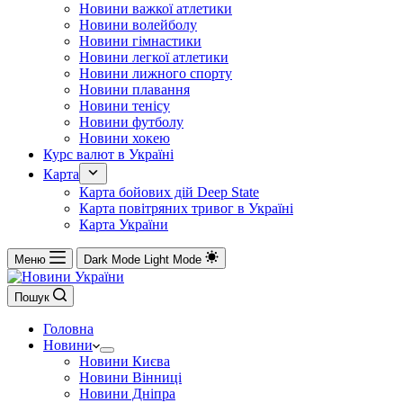
Новини важкої атлетики
Новини волейболу
Новини гімнастики
Новини легкої атлетики
Новини лижного спорту
Новини плавання
Новини тенісу
Новини футболу
Новини хокею
Курс валют в Україні
Карта
Карта бойових дій Deep State
Карта повітряних тривог в Україні
Карта України
Меню
Dark Mode
Light Mode
Пошук
Головна
Новини
Новини Києва
Новини Вінниці
Новини Дніпра