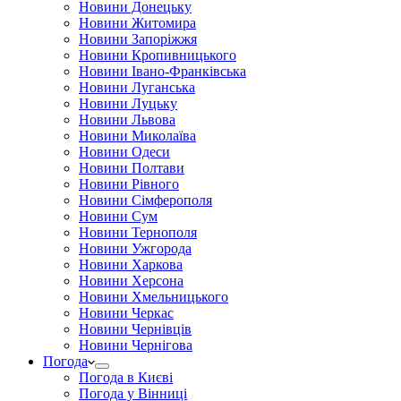
Новини Донецьку
Новини Житомира
Новини Запоріжжя
Новини Кропивницького
Новини Івано-Франківська
Новини Луганська
Новини Луцьку
Новини Львова
Новини Миколаїва
Новини Одеси
Новини Полтави
Новини Рівного
Новини Сімферополя
Новини Сум
Новини Тернополя
Новини Ужгорода
Новини Харкова
Новини Херсона
Новини Хмельницького
Новини Черкас
Новини Чернівців
Новини Чернігова
Погода
Погода в Києві
Погода у Вінниці