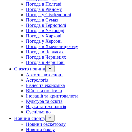
Погода в Полтаві
Погода в Рівному
Погода у Сімферополі
Погода в Сумах
Погода в Тернополі
Погода в Ужгороді
Погода у Харкові
Погода у Херсоні
Погода в Хмельницькому
Погода в Черкасах
Погода в Чернівцях
Погода в Чернігові
Спектр новини
Авто та автоспорт
Астрологія
Бізнес та економіка
Війна та політика
Іноваціії та криптовалюта
Культура та освіта
Наука та технологія
Суспільство
Новини спорту
Новини баскетболу
Новини боксу