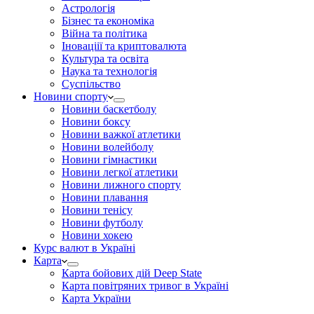
Астрологія
Бізнес та економіка
Війна та політика
Іноваціії та криптовалюта
Культура та освіта
Наука та технологія
Суспільство
Новини спорту
Новини баскетболу
Новини боксу
Новини важкої атлетики
Новини волейболу
Новини гімнастики
Новини легкої атлетики
Новини лижного спорту
Новини плавання
Новини тенісу
Новини футболу
Новини хокею
Курс валют в Україні
Карта
Карта бойових дій Deep State
Карта повітряних тривог в Україні
Карта України