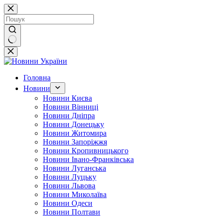
Перейти
до
вмісту
Немає
результатів
Головна
Новини
Новини Києва
Новини Вінниці
Новини Дніпра
Новини Донецьку
Новини Житомира
Новини Запоріжжя
Новини Кропивницького
Новини Івано-Франківська
Новини Луганська
Новини Луцьку
Новини Львова
Новини Миколаїва
Новини Одеси
Новини Полтави