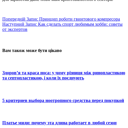
Попередній
Запис
Принцип роботи гвинтового компресора
Наступний
Запис
Как сделать спорт любимым хобби: советы
от экспертов
Вам також може бути цікаво
Здоров’я та краса носа: у чому різниця між ринопластикою
та септопластикою, і коли їх поєднують
5 критериев выбора ноотропного средства перед покупкой
Платье миди: почему эта длина работает в любой сезон