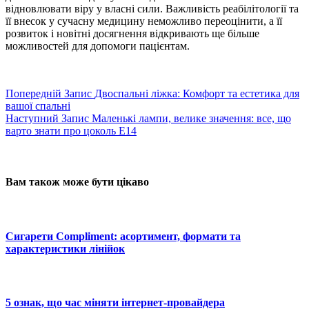
відновлювати віру у власні сили. Важливість реабілітології та
її внесок у сучасну медицину неможливо переоцінити, а її
розвиток і новітні досягнення відкривають ще більше
можливостей для допомоги пацієнтам.
Попередній
Запис
Двоспальні ліжка: Комфорт та естетика для
вашої спальні
Наступний
Запис
Маленькі лампи, велике значення: все, що
варто знати про цоколь Е14
Вам також може бути цікаво
Сигарети Compliment: асортимент, формати та
характеристики лінійок
5 ознак, що час міняти інтернет-провайдера