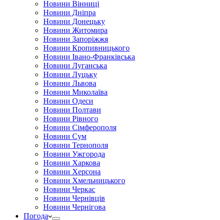
Новини Вінниці
Новини Дніпра
Новини Донецьку
Новини Житомира
Новини Запоріжжя
Новини Кропивницького
Новини Івано-Франківська
Новини Луганська
Новини Луцьку
Новини Львова
Новини Миколаїва
Новини Одеси
Новини Полтави
Новини Рівного
Новини Сімферополя
Новини Сум
Новини Тернополя
Новини Ужгорода
Новини Харкова
Новини Херсона
Новини Хмельницького
Новини Черкас
Новини Чернівців
Новини Чернігова
Погода