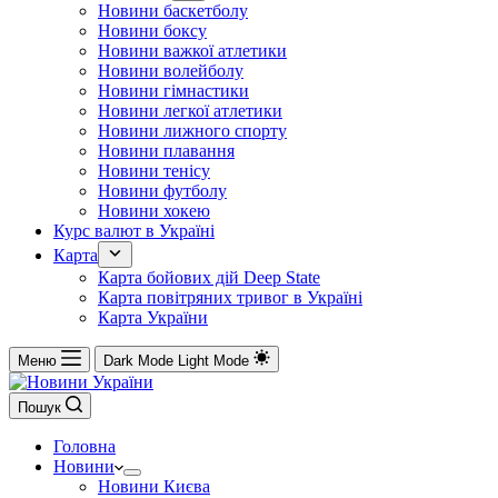
Новини баскетболу
Новини боксу
Новини важкої атлетики
Новини волейболу
Новини гімнастики
Новини легкої атлетики
Новини лижного спорту
Новини плавання
Новини тенісу
Новини футболу
Новини хокею
Курс валют в Україні
Карта
Карта бойових дій Deep State
Карта повітряних тривог в Україні
Карта України
Меню
Dark Mode
Light Mode
Пошук
Головна
Новини
Новини Києва