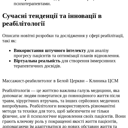
психотерапевтами.
Сучасні тенденції та інновації в
реабілітології
Описати новітні розробки та дослідження у сфері реабілітації,
такі як:
Використання штучного інтелекту
для аналізу
прогресу пацієнтів та оптимізації планів відновлення.
Віртуальна реальність
для створення іммерсивних
терапевтичних досвідів.
Массажист-реабилитолог в Белой Церкви – Клиника ЦСМ
Реабілітологія — це життєво важлива галузь медицини, яка
допомагає людям повертатися до повноцінного життя після
травм, хірургічних втручань, та інших серйозних медичних
випробувань. Реабілітологи використовують різноманітні
методи та техніки для того, щоб забезпечити не тільки
фізичне, але й психологічне відновлення своїх пацієнтів. Вони
грають ключову роль у покращенні якості життя пацієнтів,
допомагаючи їм адаптуватися до нових обставин життя та