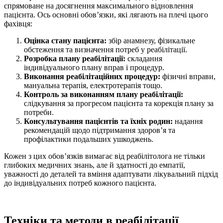
спрямоване на досягнення максимального відновлення
пацієнта. Ось основні обов’язки, які лягають на плечі цього
фахівця:
Оцінка стану пацієнта:
збір анамнезу, фізикальне
обстеження та визначення потреб у реабілітації.
Розробка плану реабілітації:
складання
індивідуального плану вправ і процедур.
Виконання реабілітаційних процедур:
фізичні вправи,
мануальна терапія, електротерапія тощо.
Контроль за виконанням плану реабілітації:
слідкування за прогресом пацієнта та корекція плану за
потреби.
Консультування пацієнтів та їхніх родин:
надання
рекомендацій щодо підтримання здоров’я та
профілактики подальших ушкоджень.
Кожен з цих обов’язків вимагає від реабілітолога не тільки
глибоких медичних знань, але й здатності до емпатії,
уважності до деталей та вміння адаптувати лікувальний підхід
до індивідуальних потреб кожного пацієнта.
Техніки та методи в реабілітації