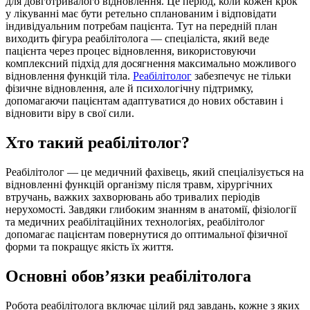
для довготривалого відновлення. Це період, коли кожен крок
у лікуванні має бути ретельно спланованим і відповідати
індивідуальним потребам пацієнта. Тут на передній план
виходить фігура реабілітолога — спеціаліста, який веде
пацієнта через процес відновлення, використовуючи
комплексний підхід для досягнення максимально можливого
відновлення функцій тіла.
Реабілітолог
забезпечує не тільки
фізичне відновлення, але й психологічну підтримку,
допомагаючи пацієнтам адаптуватися до нових обставин і
відновити віру в свої сили.
Хто такий реабілітолог?
Реабілітолог — це медичний фахівець, який спеціалізується на
відновленні функцій організму після травм, хірургічних
втручань, важких захворювань або тривалих періодів
нерухомості. Завдяки глибоким знанням в анатомії, фізіології
та медичних реабілітаційних технологіях, реабілітолог
допомагає пацієнтам повернутися до оптимальної фізичної
форми та покращує якість їх життя.
Основні обов’язки реабілітолога
Робота реабілітолога включає цілий ряд завдань, кожне з яких