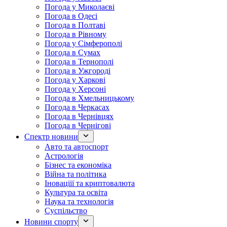
Погода у Миколаєві
Погода в Одесі
Погода в Полтаві
Погода в Рівному
Погода у Сімферополі
Погода в Сумах
Погода в Тернополі
Погода в Ужгороді
Погода у Харкові
Погода у Херсоні
Погода в Хмельницькому
Погода в Черкасах
Погода в Чернівцях
Погода в Чернігові
Спектр новини
Авто та автоспорт
Астрологія
Бізнес та економіка
Війна та політика
Іноваціії та криптовалюта
Культура та освіта
Наука та технологія
Суспільство
Новини спорту