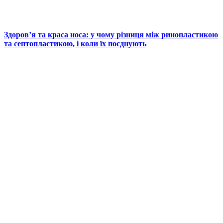
Здоров’я та краса носа: у чому різниця між ринопластикою
та септопластикою, і коли їх поєднують
© 2025 Новини України | Останні новини в Україні
Реклама: sale@portal24.org.ua