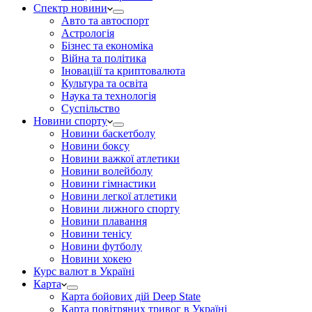
Спектр новини
Авто та автоспорт
Астрологія
Бізнес та економіка
Війна та політика
Іноваціії та криптовалюта
Культура та освіта
Наука та технологія
Суспільство
Новини спорту
Новини баскетболу
Новини боксу
Новини важкої атлетики
Новини волейболу
Новини гімнастики
Новини легкої атлетики
Новини лижного спорту
Новини плавання
Новини тенісу
Новини футболу
Новини хокею
Курс валют в Україні
Карта
Карта бойових дій Deep State
Карта повітряних тривог в Україні