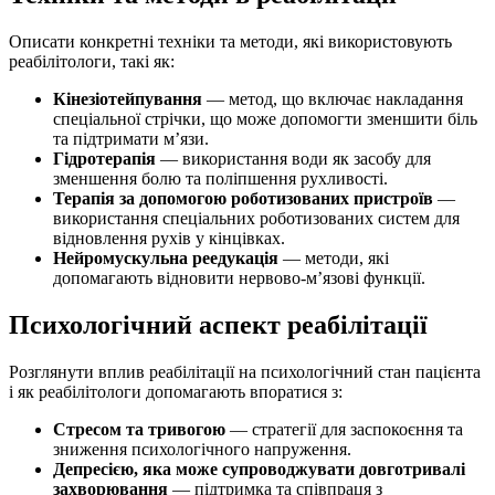
Описати конкретні техніки та методи, які використовують
реабілітологи, такі як:
Кінезіотейпування
— метод, що включає накладання
спеціальної стрічки, що може допомогти зменшити біль
та підтримати м’язи.
Гідротерапія
— використання води як засобу для
зменшення болю та поліпшення рухливості.
Терапія за допомогою роботизованих пристроїв
—
використання спеціальних роботизованих систем для
відновлення рухів у кінцівках.
Нейромускульна реедукація
— методи, які
допомагають відновити нервово-м’язові функції.
Психологічний аспект реабілітації
Розглянути вплив реабілітації на психологічний стан пацієнта
і як реабілітологи допомагають впоратися з:
Стресом та тривогою
— стратегії для заспокоєння та
зниження психологічного напруження.
Депресією, яка може супроводжувати довготривалі
захворювання
— підтримка та співпраця з