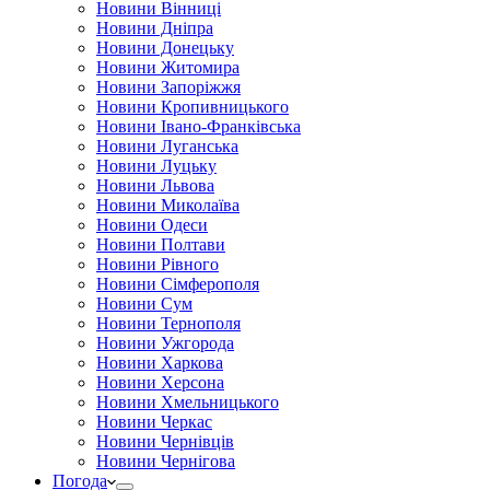
Новини Вінниці
Новини Дніпра
Новини Донецьку
Новини Житомира
Новини Запоріжжя
Новини Кропивницького
Новини Івано-Франківська
Новини Луганська
Новини Луцьку
Новини Львова
Новини Миколаїва
Новини Одеси
Новини Полтави
Новини Рівного
Новини Сімферополя
Новини Сум
Новини Тернополя
Новини Ужгорода
Новини Харкова
Новини Херсона
Новини Хмельницького
Новини Черкас
Новини Чернівців
Новини Чернігова
Погода