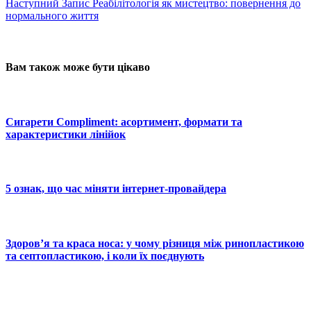
Наступний
Запис
Реабілітологія як мистецтво: повернення до
нормального життя
Вам також може бути цікаво
Сигарети Compliment: асортимент, формати та
характеристики лінійок
5 ознак, що час міняти інтернет-провайдера
Здоров’я та краса носа: у чому різниця між ринопластикою
та септопластикою, і коли їх поєднують
© 2025 Новини України | Останні новини в Україні
Реклама: sale@portal24.org.ua