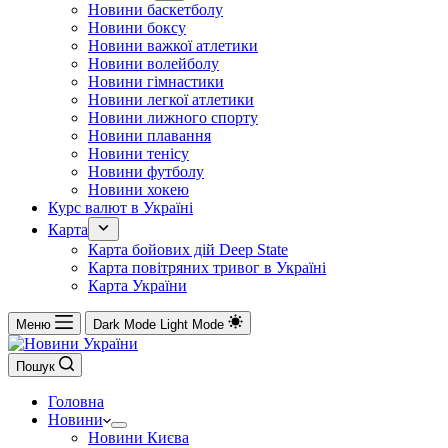
Новини баскетболу
Новини боксу
Новини важкої атлетики
Новини волейболу
Новини гімнастики
Новини легкої атлетики
Новини лижного спорту
Новини плавання
Новини тенісу
Новини футболу
Новини хокею
Курс валют в Україні
Карта
Карта бойових дій Deep State
Карта повітряних тривог в Україні
Карта України
Меню
Dark Mode
Light Mode
Пошук
Головна
Новини
Новини Києва