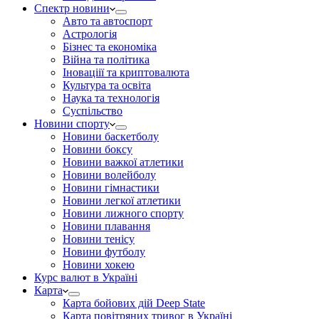
Спектр новини
Авто та автоспорт
Астрологія
Бізнес та економіка
Війна та політика
Іноваціії та криптовалюта
Культура та освіта
Наука та технологія
Суспільство
Новини спорту
Новини баскетболу
Новини боксу
Новини важкої атлетики
Новини волейболу
Новини гімнастики
Новини легкої атлетики
Новини лижного спорту
Новини плавання
Новини тенісу
Новини футболу
Новини хокею
Курс валют в Україні
Карта
Карта бойових дій Deep State
Карта повітряних тривог в Україні