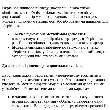
Окрім зовнішнього вигляду, двоспальні ліжка також
відрізняються своїм функціоналом. Для тих, хто цінує
додатковий простір у спальні, чудовим вибором стануть
моделі з підйомним механізмом або вбудованими ящиками для
зберігання.
Ліжка з підйомним механізмом
дозволяють
використовувати простір під матрацом для зберігання
речей, що особливо актуально для невеликих квартир.
Моделі з ящиками
забезпечують можливість легко
зберігати постільну білизну, пледи або сезонний одяг, не
захаращуючи кімнату зайвими шафами.
Дизайнерські рішення для двоспальних ліжок
Двоспальні ліжка представлені у величезному асортименті
стилів — від класичних до сучасних. У залежності від ваших
уподобань, можна вибрати моделі з масивними дерев’яними
узголів’ями або витонченими металевими каркасами.
Класичні ліжка
зазвичай виготовлені з натурального
дерева або мають тканинну оббивку з декоративними
елементами. Вони додають інтер’єру відчуття розкоші й