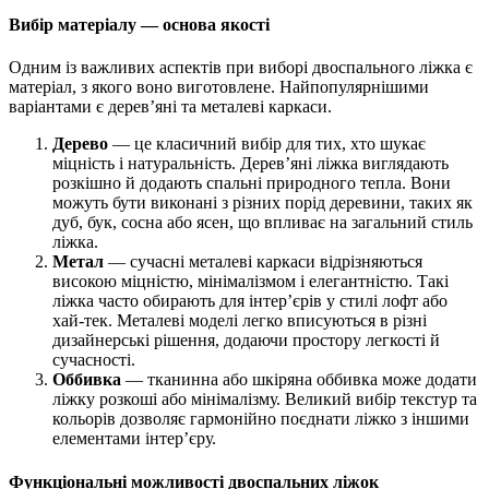
Вибір матеріалу — основа якості
Одним із важливих аспектів при виборі двоспального ліжка є
матеріал, з якого воно виготовлене. Найпопулярнішими
варіантами є дерев’яні та металеві каркаси.
Дерево
— це класичний вибір для тих, хто шукає
міцність і натуральність. Дерев’яні ліжка виглядають
розкішно й додають спальні природного тепла. Вони
можуть бути виконані з різних порід деревини, таких як
дуб, бук, сосна або ясен, що впливає на загальний стиль
ліжка.
Метал
— сучасні металеві каркаси відрізняються
високою міцністю, мінімалізмом і елегантністю. Такі
ліжка часто обирають для інтер’єрів у стилі лофт або
хай-тек. Металеві моделі легко вписуються в різні
дизайнерські рішення, додаючи простору легкості й
сучасності.
Оббивка
— тканинна або шкіряна оббивка може додати
ліжку розкоші або мінімалізму. Великий вибір текстур та
кольорів дозволяє гармонійно поєднати ліжко з іншими
елементами інтер’єру.
Функціональні можливості двоспальних ліжок