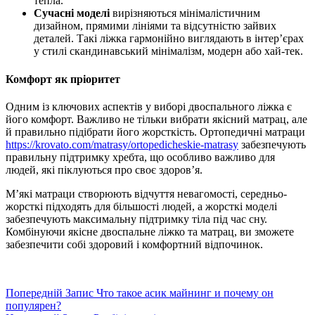
тепла.
Сучасні моделі
вирізняються мінімалістичним
дизайном, прямими лініями та відсутністю зайвих
деталей. Такі ліжка гармонійно виглядають в інтер’єрах
у стилі скандинавський мінімалізм, модерн або хай-тек.
Комфорт як пріоритет
Одним із ключових аспектів у виборі двоспального ліжка є
його комфорт. Важливо не тільки вибрати якісний матрац, але
й правильно підібрати його жорсткість. Ортопедичні матраци
https://krovato.com/matrasy/ortopedicheskie-matrasy
забезпечують
правильну підтримку хребта, що особливо важливо для
людей, які піклуються про своє здоров’я.
М’які матраци створюють відчуття невагомості, середньо-
жорсткі підходять для більшості людей, а жорсткі моделі
забезпечують максимальну підтримку тіла під час сну.
Комбінуючи якісне двоспальне ліжко та матрац, ви зможете
забезпечити собі здоровий і комфортний відпочинок.
Попередній
Запис
Что такое асик майнинг и почему он
популярен?