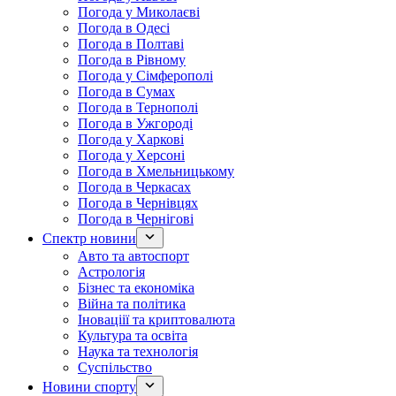
Погода у Миколаєві
Погода в Одесі
Погода в Полтаві
Погода в Рівному
Погода у Сімферополі
Погода в Сумах
Погода в Тернополі
Погода в Ужгороді
Погода у Харкові
Погода у Херсоні
Погода в Хмельницькому
Погода в Черкасах
Погода в Чернівцях
Погода в Чернігові
Спектр новини
Авто та автоспорт
Астрологія
Бізнес та економіка
Війна та політика
Іноваціії та криптовалюта
Культура та освіта
Наука та технологія
Суспільство
Новини спорту