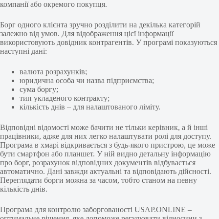
компанії або окремого покупця.
Борг одного клієнта зручно розділити на декілька категорій
залежно від умов. Для відображення цієї інформації
використовують довідник контрагентів. У програмі показуються
наступні дані:
валюта розрахунків;
юридична особа чи назва підприємства;
сума боргу;
тип укладеного контракту;
кількість днів – для налаштованого ліміту.
Відповідні відомості може бачити не тільки керівник, а й інші
працівники, адже для них легко налаштувати ролі для доступу.
Програма в хмарі відкривається з будь-якого пристрою, це може
бути смартфон або планшет. У ній видно детальну інформацію
про борг, розрахунок відповідних документів відбувається
автоматично. Дані завжди актуальні та відповідають дійсності.
Переглядати борги можна за часом, тобто станом на певну
кількість днів.
Програма для контролю заборгованості USAP.ONLINE –
оптимальне рішення, яке допоможе регулювати відносини з