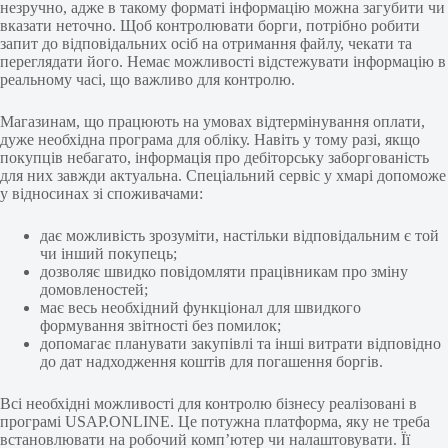
незручно, адже в такому форматі інформацію можна загубити чи
вказати неточно. Щоб контролювати борги, потрібно робити
запит до відповідальних осіб на отримання файлу, чекати та
переглядати його. Немає можливості відстежувати інформацію в
реальному часі, що важливо для контролю.
Магазинам, що працюють на умовах відтермінування оплати,
дуже необхідна програма для обліку. Навіть у тому разі, якщо
покупців небагато, інформація про дебіторську заборгованість
для них завжди актуальна. Спеціальний сервіс у хмарі допоможе
у відносинах зі споживачами:
дає можливість зрозуміти, настільки відповідальним є той
чи інший покупець;
дозволяє швидко повідомляти працівникам про зміну
домовленостей;
має весь необхідний функціонал для швидкого
формування звітності без помилок;
допомагає планувати закупівлі та інші витрати відповідно
до дат надходження коштів для погашення боргів.
Всі необхідні можливості для контролю бізнесу реалізовані в
програмі USAP.ONLINE. Це потужна платформа, яку не треба
встановлювати на робочий комп’ютер чи налаштовувати. Її