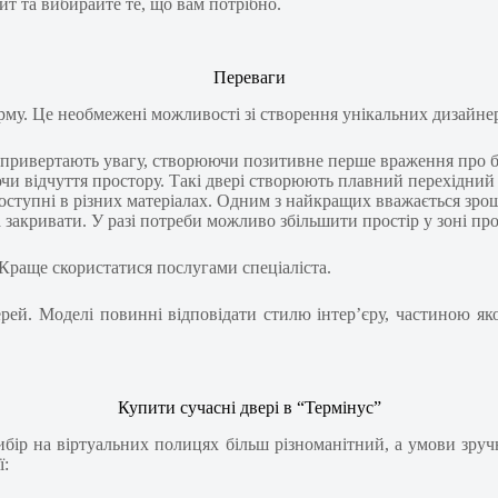
айт та вибирайте те, що вам потрібно.
Переваги
шарму. Це необмежені можливості зі створення унікальних дизайн
привертають увагу, створюючи позитивне перше враження про бу
и відчуття простору. Такі двері створюють плавний перехідний 
доступні в різних матеріалах. Одним з найкращих вважається зр
а закривати. У разі потреби можливо збільшити простір у зоні про
Краще скористатися послугами спеціаліста.
рей. Моделі повинні відповідати стилю інтер’єру, частиною яко
Купити сучасні двері в “Термінус”
ибір на віртуальних полицях більш різноманітний, а умови зручн
ї: