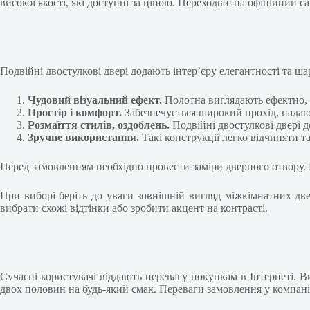
високої якості, які доступні за ціною. Переходьте на офіційний с
Подвійні двостулкові двері додають інтер’єру елегантності та 
Чудовий візуальний ефект.
Полотна виглядають ефектно, 
Простір і комфорт.
Забезпечується широкий прохід, надаюч
Розмаїття стилів, оздоблень.
Подвійні двостулкові двері 
Зручне використання.
Такі конструкції легко відчиняти т
Перед замовленням необхідно провести заміри дверного отвору. 
При виборі беріть до уваги зовнішній вигляд міжкімнатних две
вибрати схожі відтінки або зробити акцент на контрасті.
Сучасні користувачі віддають перевагу покупкам в Інтернеті. В
двох половин на будь-який смак. Переваги замовлення у компані