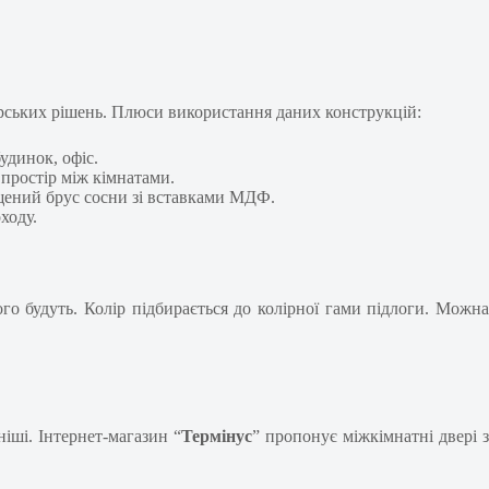
ерських рішень. Плюси використання даних конструкцій:
динок, офіс.
простір між кімнатами.
ощений брус сосни зі вставками МДФ.
ходу.
го будуть. Колір підбирається до колірної гами підлоги. Можна
іші. Інтернет-магазин “
Термінус
” пропонує міжкімнатні двері 