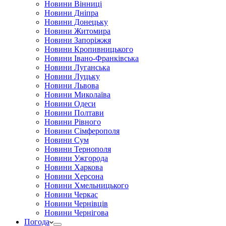
Новини Вінниці
Новини Дніпра
Новини Донецьку
Новини Житомира
Новини Запоріжжя
Новини Кропивницького
Новини Івано-Франківська
Новини Луганська
Новини Луцьку
Новини Львова
Новини Миколаїва
Новини Одеси
Новини Полтави
Новини Рівного
Новини Сімферополя
Новини Сум
Новини Тернополя
Новини Ужгорода
Новини Харкова
Новини Херсона
Новини Хмельницького
Новини Черкас
Новини Чернівців
Новини Чернігова
Погода