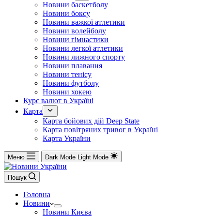
Новини баскетболу
Новини боксу
Новини важкої атлетики
Новини волейболу
Новини гімнастики
Новини легкої атлетики
Новини лижного спорту
Новини плавання
Новини тенісу
Новини футболу
Новини хокею
Курс валют в Україні
Карта
Карта бойових дій Deep State
Карта повітряних тривог в Україні
Карта України
Меню
Dark Mode
Light Mode
Пошук
Головна
Новини
Новини Києва