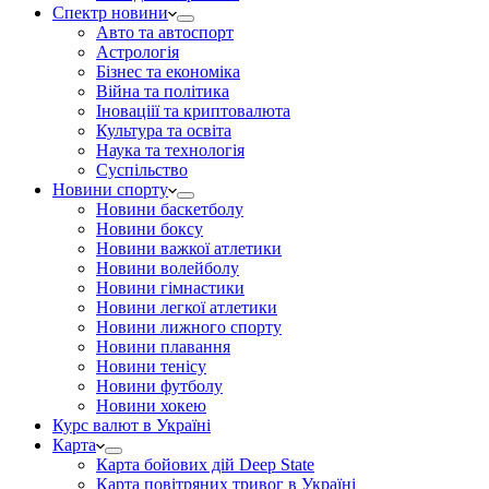
Спектр новини
Авто та автоспорт
Астрологія
Бізнес та економіка
Війна та політика
Іноваціії та криптовалюта
Культура та освіта
Наука та технологія
Суспільство
Новини спорту
Новини баскетболу
Новини боксу
Новини важкої атлетики
Новини волейболу
Новини гімнастики
Новини легкої атлетики
Новини лижного спорту
Новини плавання
Новини тенісу
Новини футболу
Новини хокею
Курс валют в Україні
Карта
Карта бойових дій Deep State
Карта повітряних тривог в Україні