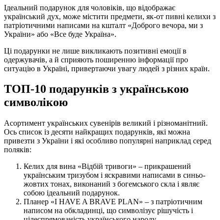
Ідеальний подарунок для чоловіків, що відображає
український дух, може містити предмети, як-от пивні келихи з
патріотичними написами на кшталт «Доброго вечора, ми з
України» або «Все буде Україна».
Ці подарунки не лише викликають позитивні емоції в
одержувачів, а й сприяють поширенню інформації про
ситуацію в Україні, привертаючи увагу людей з різних країн.
ТОП-10 подарунків з українською
символікою
Асортимент українських сувенірів великий і різноманітний.
Ось список із десяти найкращих подарунків, які можна
привезти з України і які особливо популярні наприклад серед
поляків:
Келих для вина «Відбій тривоги» – прикрашений
українським тризубом і яскравими написами в синьо-
жовтих тонах, виконаний з богемського скла і являє
собою ідеальний подарунок.
Планер «I HAVE A BRAVE PLAN» – з патріотичним
написом на обкладинці, що символізує рішучість і
цілеспрямованість українського народу.