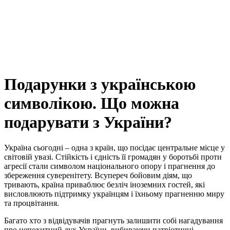
Подарунки з українською
символікою. Що можна
подарувати з України?
Україна сьогодні – одна з країн, що посідає центральне місце у
світовій увазі. Стійкість і єдність її громадян у боротьбі проти
агресії стали символом національного опору і прагнення до
збереження суверенітету. Всупереч бойовим діям, що
тривають, країна приваблює безліч іноземних гостей, які
висловлюють підтримку українцям і їхньому прагненню миру
та процвітання.
Багато хто з відвідувачів прагнуть залишити собі нагадування
про непохитний дух України, вибираючи патріотичні