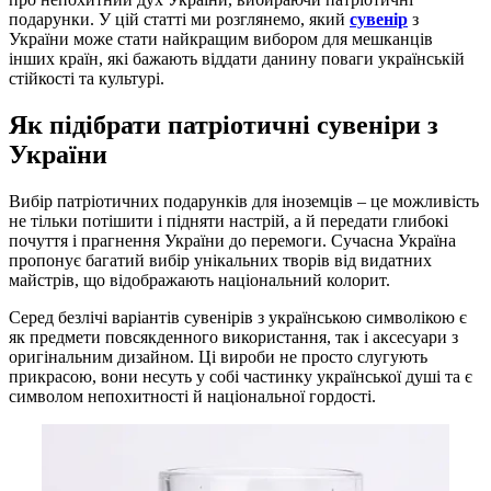
подарунки. У цій статті ми розглянемо, який
сувенір
з
України може стати найкращим вибором для мешканців
інших країн, які бажають віддати данину поваги українській
стійкості та культурі.
Як підібрати патріотичні сувеніри з
України
Вибір патріотичних подарунків для іноземців – це можливість
не тільки потішити і підняти настрій, а й передати глибокі
почуття і прагнення України до перемоги. Сучасна Україна
пропонує багатий вибір унікальних творів від видатних
майстрів, що відображають національний колорит.
Серед безлічі варіантів сувенірів з українською символікою є
як предмети повсякденного використання, так і аксесуари з
оригінальним дизайном. Ці вироби не просто слугують
прикрасою, вони несуть у собі частинку української душі та є
символом непохитності й національної гордості.