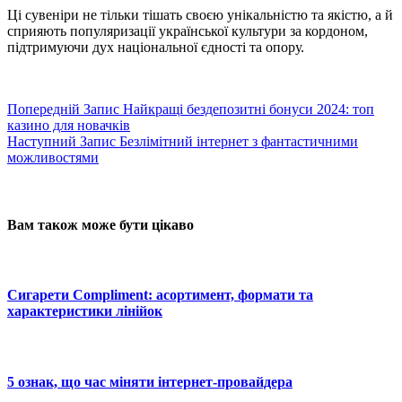
Ці сувеніри не тільки тішать своєю унікальністю та якістю, а й
сприяють популяризації української культури за кордоном,
підтримуючи дух національної єдності та опору.
Попередній
Запис
Найкращі бездепозитні бонуси 2024: топ
казино для новачків
Наступний
Запис
Безлімітний інтернет з фантастичними
можливостями
Вам також може бути цікаво
Сигарети Compliment: асортимент, формати та
характеристики лінійок
5 ознак, що час міняти інтернет-провайдера