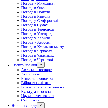
Погода у Миколаєві
Погода в Одесі
Погода в Полтаві
Погода в Рівному
Погода у Сімферополі
Погода в Сумах
Погода в Тернополі
Погода в Ужгороді
Погода у Харкові
Погода у Херсоні
Погода в Хмельницькому
Погода в Черкасах
Погода в Чернівцях
Погода в Чернігові
Спектр новини
Авто та автоспорт
Астрологія
Бізнес та економіка
Війна та політика
Іноваціії та криптовалюта
Культура та освіта
Наука та технологія
Суспільство
Новини спорту