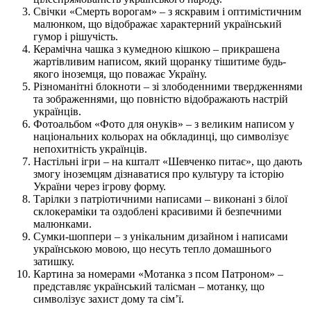
Свічки «Смерть ворогам» – з яскравим і оптимістичним
малюнком, що відображає характерний український
гумор і рішучість.
Керамічна чашка з кумедною кішкою – прикрашена
жартівливим написом, який щоранку тішитиме будь-
якого іноземця, що поважає Україну.
Різноманітні блокноти – зі злободенними твердженнями
та зображеннями, що повністю відображають настрій
українців.
Фотоальбом «Фото для онуків» – з великим написом у
національних кольорах на обкладинці, що символізує
непохитність українців.
Настільні ігри – на кшталт «Шевченко питає», що дають
змогу іноземцям дізнаватися про культуру та історію
України через ігрову форму.
Тарілки з патріотичними написами – виконані з білої
склокераміки та оздоблені красивими й безпечними
малюнками.
Сумки-шоппери – з унікальним дизайном і написами
українською мовою, що несуть тепло домашнього
затишку.
Картина за номерами «Мотанка з псом Патроном» –
представляє український талісман – мотанку, що
символізує захист дому та сім’ї.