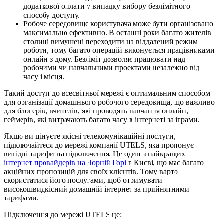
додаткової оплати у випадку вибору безлімітного
способу доступу.
Робоче середовище користувача може бути організовано
максимально ефективно. В останні роки багато жителів
столиці вимушені переходити на віддалений режим
роботи, тому багато операцій виконується працівниками
онлайн з дому. Безліміт дозволяє працювати над
робочими чи навчальними проектами незалежно від
часу і місця.
Такий доступ до всесвітньої мережі є оптимальним способом
для організації домашнього робочого середовища, що важливо
для блогерів, вчителів, які проводять навчання онлайн,
геймерів, які витрачають багато часу в інтернеті за іграми.
Якщо ви цінуєте якісні телекомунікаційні послуги,
підключайтеся до мережі компанії UTELS, яка пропонує
вигідні тарифи на підключення. Це один з найкращих
інтернет провайдерів на Чорній Горі
в Києві, що має багато
акційних пропозицій для своїх клієнтів. Тому варто
скористатися його послугами, щоб отримувати
високошвидкісний домашній інтернет за прийнятними
тарифами.
Підключення до мережі UTELS це: