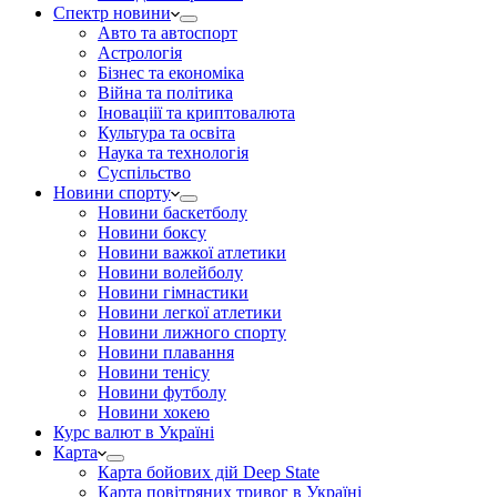
Спектр новини
Авто та автоспорт
Астрологія
Бізнес та економіка
Війна та політика
Іноваціії та криптовалюта
Культура та освіта
Наука та технологія
Суспільство
Новини спорту
Новини баскетболу
Новини боксу
Новини важкої атлетики
Новини волейболу
Новини гімнастики
Новини легкої атлетики
Новини лижного спорту
Новини плавання
Новини тенісу
Новини футболу
Новини хокею
Курс валют в Україні
Карта
Карта бойових дій Deep State
Карта повітряних тривог в Україні