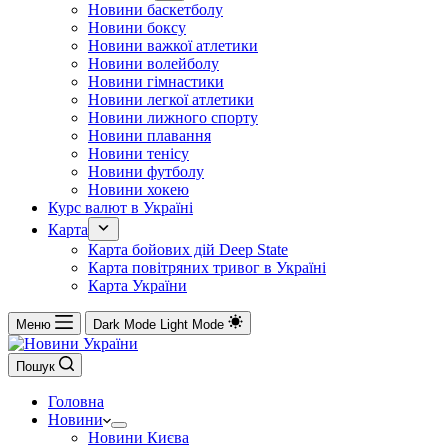
Новини баскетболу
Новини боксу
Новини важкої атлетики
Новини волейболу
Новини гімнастики
Новини легкої атлетики
Новини лижного спорту
Новини плавання
Новини тенісу
Новини футболу
Новини хокею
Курс валют в Україні
Карта
Карта бойових дій Deep State
Карта повітряних тривог в Україні
Карта України
Меню
Dark Mode
Light Mode
Пошук
Головна
Новини
Новини Києва