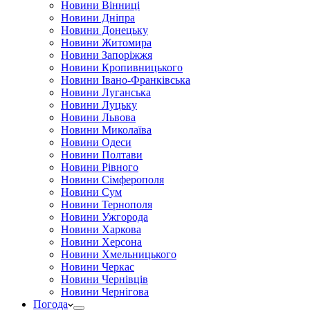
Новини Вінниці
Новини Дніпра
Новини Донецьку
Новини Житомира
Новини Запоріжжя
Новини Кропивницького
Новини Івано-Франківська
Новини Луганська
Новини Луцьку
Новини Львова
Новини Миколаїва
Новини Одеси
Новини Полтави
Новини Рівного
Новини Сімферополя
Новини Сум
Новини Тернополя
Новини Ужгорода
Новини Харкова
Новини Херсона
Новини Хмельницького
Новини Черкас
Новини Чернівців
Новини Чернігова
Погода