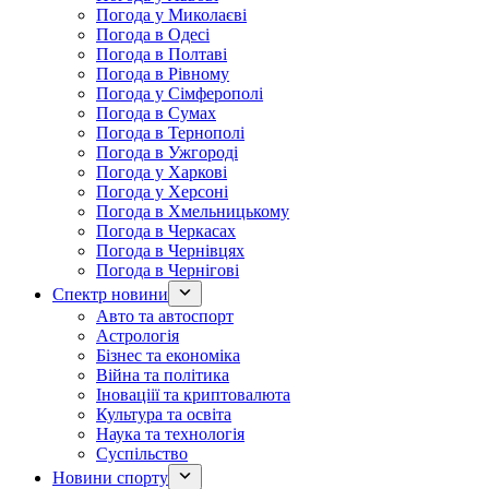
Погода у Миколаєві
Погода в Одесі
Погода в Полтаві
Погода в Рівному
Погода у Сімферополі
Погода в Сумах
Погода в Тернополі
Погода в Ужгороді
Погода у Харкові
Погода у Херсоні
Погода в Хмельницькому
Погода в Черкасах
Погода в Чернівцях
Погода в Чернігові
Спектр новини
Авто та автоспорт
Астрологія
Бізнес та економіка
Війна та політика
Іноваціії та криптовалюта
Культура та освіта
Наука та технологія
Суспільство
Новини спорту