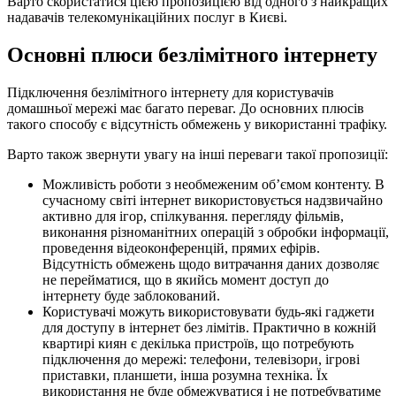
Варто скористатися цією пропозицією від одного з найкращих
надавачів телекомунікаційних послуг в Києві.
Основні плюси безлімітного інтернету
Підключення безлімітного інтернету для користувачів
домашньої мережі має багато переваг. До основних плюсів
такого способу є відсутність обмежень у використанні трафіку.
Варто також звернути увагу на інші переваги такої пропозиції:
Можливість роботи з необмеженим об’ємом контенту. В
сучасному світі інтернет використовується надзвичайно
активно для ігор, спілкування. перегляду фільмів,
виконання різноманітних операцій з обробки інформації,
проведення відеоконференцій, прямих ефірів.
Відсутність обмежень щодо витрачання даних дозволяє
не перейматися, що в якийсь момент доступ до
інтернету буде заблокований.
Користувачі можуть використовувати будь-які гаджети
для доступу в інтернет без лімітів. Практично в кожній
квартирі киян є декілька пристроїв, що потребують
підключення до мережі: телефони, телевізори, ігрові
приставки, планшети, інша розумна техніка. Їх
використання не буде обмежуватися і не потребуватиме