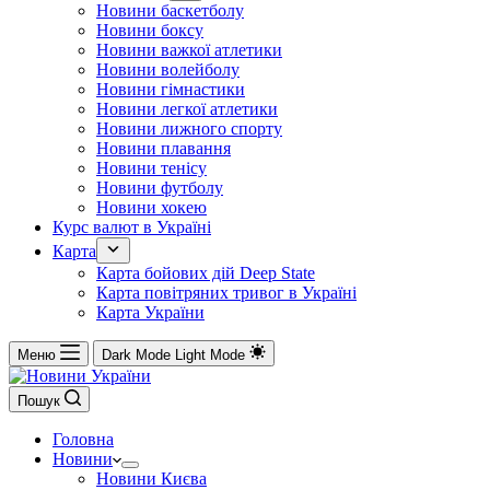
Новини баскетболу
Новини боксу
Новини важкої атлетики
Новини волейболу
Новини гімнастики
Новини легкої атлетики
Новини лижного спорту
Новини плавання
Новини тенісу
Новини футболу
Новини хокею
Курс валют в Україні
Карта
Карта бойових дій Deep State
Карта повітряних тривог в Україні
Карта України
Меню
Dark Mode
Light Mode
Пошук
Головна
Новини
Новини Києва