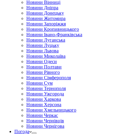
Новини Вінниці
Новини Дніпра
Новини Донецьку
Новини Житомира
Новини Запоріжжя
Новини Кропивницького
Новини Івано-Франківська
Новини Луганська
Новини Луцьку
Новини Львова
Новини Миколаїва
Новини Одеси
Новини Полтави
Новини Рівного
Новини Сімферополя
Новини Сум
Новини Тернополя
Новини Ужгорода
Новини Харкова
Новини Херсона
Новини Хмельницького
Новини Черкас
Новини Чернівців
Новини Чернігова
Погода