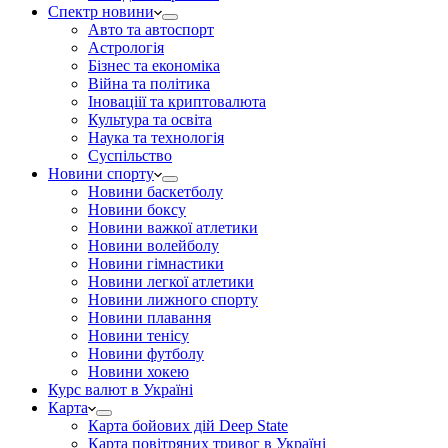
Спектр новини
Авто та автоспорт
Астрологія
Бізнес та економіка
Війна та політика
Іноваціії та криптовалюта
Культура та освіта
Наука та технологія
Суспільство
Новини спорту
Новини баскетболу
Новини боксу
Новини важкої атлетики
Новини волейболу
Новини гімнастики
Новини легкої атлетики
Новини лижного спорту
Новини плавання
Новини тенісу
Новини футболу
Новини хокею
Курс валют в Україні
Карта
Карта бойових дій Deep State
Карта повітряних тривог в Україні