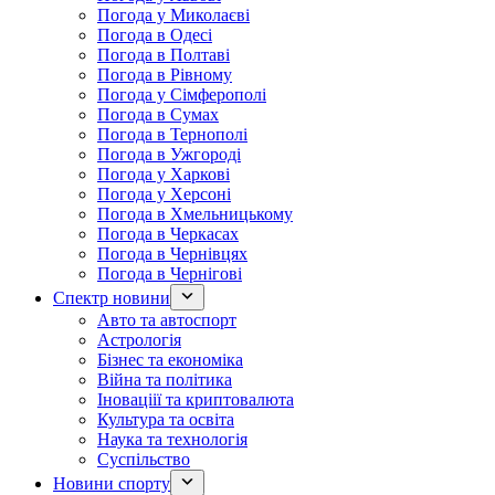
Погода у Миколаєві
Погода в Одесі
Погода в Полтаві
Погода в Рівному
Погода у Сімферополі
Погода в Сумах
Погода в Тернополі
Погода в Ужгороді
Погода у Харкові
Погода у Херсоні
Погода в Хмельницькому
Погода в Черкасах
Погода в Чернівцях
Погода в Чернігові
Спектр новини
Авто та автоспорт
Астрологія
Бізнес та економіка
Війна та політика
Іноваціії та криптовалюта
Культура та освіта
Наука та технологія
Суспільство
Новини спорту