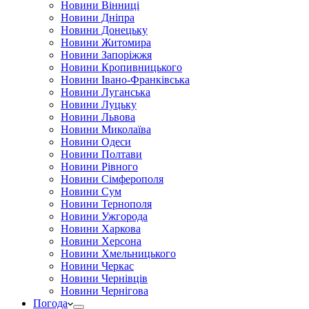
Новини Вінниці
Новини Дніпра
Новини Донецьку
Новини Житомира
Новини Запоріжжя
Новини Кропивницького
Новини Івано-Франківська
Новини Луганська
Новини Луцьку
Новини Львова
Новини Миколаїва
Новини Одеси
Новини Полтави
Новини Рівного
Новини Сімферополя
Новини Сум
Новини Тернополя
Новини Ужгорода
Новини Харкова
Новини Херсона
Новини Хмельницького
Новини Черкас
Новини Чернівців
Новини Чернігова
Погода