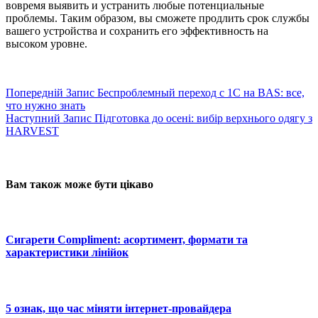
вовремя выявить и устранить любые потенциальные
проблемы. Таким образом, вы сможете продлить срок службы
вашего устройства и сохранить его эффективность на
высоком уровне.
Попередній
Запис
Беспроблемный переход с 1С на BAS: все,
что нужно знать
Наступний
Запис
Підготовка до осені: вибір верхнього одягу з
HARVEST
Вам також може бути цікаво
Сигарети Compliment: асортимент, формати та
характеристики лінійок
5 ознак, що час міняти інтернет-провайдера