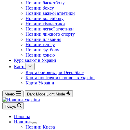
Новини баскетболу
Новини боксу
Новини важкої атлетики
Новини волейболу
Новини гімнастики
Новини легкої атлетики
Новини лижного спорту
Новини плавання
Новини тенісу
Новини футболу
Новини хокею
Курс валют в Україні
Карта
Карта бойових дій Deep State
Карта повітряних тривог в Україні
Карта України
Меню
Dark Mode
Light Mode
Пошук
Головна
Новини
Новини Києва