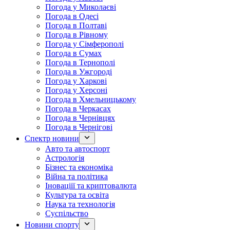
Погода у Миколаєві
Погода в Одесі
Погода в Полтаві
Погода в Рівному
Погода у Сімферополі
Погода в Сумах
Погода в Тернополі
Погода в Ужгороді
Погода у Харкові
Погода у Херсоні
Погода в Хмельницькому
Погода в Черкасах
Погода в Чернівцях
Погода в Чернігові
Спектр новини
Авто та автоспорт
Астрологія
Бізнес та економіка
Війна та політика
Іноваціії та криптовалюта
Культура та освіта
Наука та технологія
Суспільство
Новини спорту