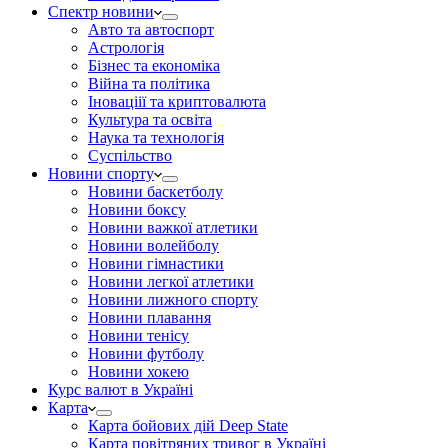
Спектр новини
Авто та автоспорт
Астрологія
Бізнес та економіка
Війна та політика
Іноваціії та криптовалюта
Культура та освіта
Наука та технологія
Суспільство
Новини спорту
Новини баскетболу
Новини боксу
Новини важкої атлетики
Новини волейболу
Новини гімнастики
Новини легкої атлетики
Новини лижного спорту
Новини плавання
Новини тенісу
Новини футболу
Новини хокею
Курс валют в Україні
Карта
Карта бойових дій Deep State
Карта повітряних тривог в Україні