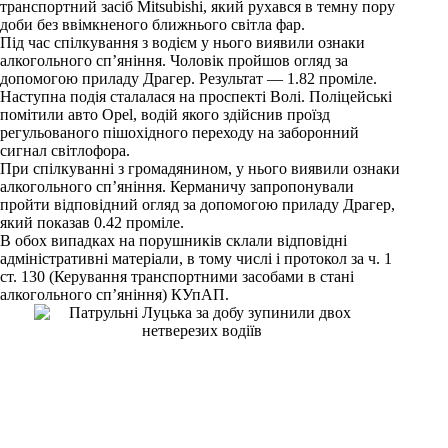
транспортний засіб Mitsubishi, який рухався в темну пору
доби без ввімкненого ближнього світла фар.
Під час спілкування з водієм у нього виявили ознаки
алкогольного сп’яніння. Чоловік пройшов огляд за
допомогою приладу Драгер. Результат — 1.82 проміле.
Наступна подія сталалася на проспекті Волі. Поліцейські
помітили авто Opel, водій якого здійснив проїзд
регульованого пішохідного переходу на заборонний
сигнал світлофора.
При спілкуванні з громадянином, у нього виявили ознаки
алкогольного сп’яніння. Керманичу запропонували
пройти відповідний огляд за допомогою приладу Драгер,
який показав 0.42 проміле.
В обох випадках на порушників склали відповідні
адміністративні матеріали, в тому числі і протокол за ч. 1
ст. 130 (Керування транспортними засобами в стані
алкогольного сп’яніння) КУпАП.