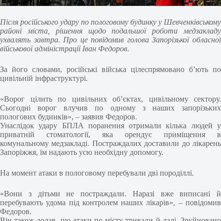
Після російського удару по пологовому будинку у Шевченківському
районі міста, рішення щодо подальшої роботи медзакладу
ухвалять завтра. Про це повідомив голова Запорізької обласної
військової адміністрації Іван Федоров.
За його словами, російські війська цілеспрямовано б’ють по
цивільній інфраструктурі.
«Ворог цілить по цивільних об’єктах, цивільному сектору.
Сьогодні ворог влучив по одному з наших запорізьких
пологових будинків», – заявив Федоров.
Унаслідок удару БПЛА поранення отримали кілька людей у
приватній стоматології, яка орендує приміщення в
комунальному медзакладі. Постраждалих доставили до лікарень
Запоріжжя, їм надають усю необхідну допомогу.
На момент атаки в пологовому перебували дві породіллі.
«Вони з дітьми не постраждали. Наразі вже виписані й
перебувають удома під контролем наших лікарів», – повідомив
Федоров.
Він також додав, що атаки по місту тривали й далі. Зруйновано