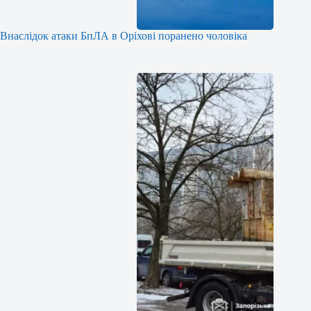
Внаслідок атаки БпЛА в Оріхові поранено чоловіка