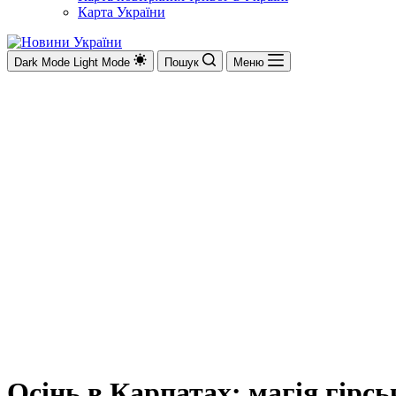
Карта України
Dark Mode
Light Mode
Пошук
Меню
Осінь в Карпатах: магія гірс