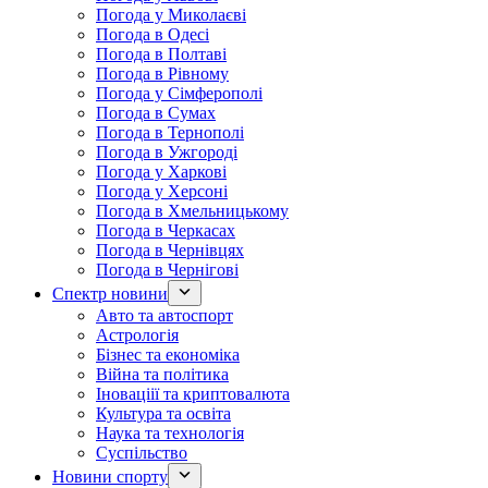
Погода у Миколаєві
Погода в Одесі
Погода в Полтаві
Погода в Рівному
Погода у Сімферополі
Погода в Сумах
Погода в Тернополі
Погода в Ужгороді
Погода у Харкові
Погода у Херсоні
Погода в Хмельницькому
Погода в Черкасах
Погода в Чернівцях
Погода в Чернігові
Спектр новини
Авто та автоспорт
Астрологія
Бізнес та економіка
Війна та політика
Іноваціії та криптовалюта
Культура та освіта
Наука та технологія
Суспільство
Новини спорту