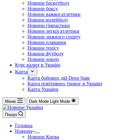
Новини баскетболу
Новини боксу
Новини важкої атлетики
Новини волейболу
Новини гімнастики
Новини легкої атлетики
Новини лижного спорту
Новини плавання
Новини тенісу
Новини футболу
Новини хокею
Курс валют в Україні
Карта
Карта бойових дій Deep State
Карта повітряних тривог в Україні
Карта України
Меню
Dark Mode
Light Mode
Пошук
Головна
Новини
Новини Києва