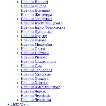
Новини Вінниці
Новини Дніпра
Новини Донецьку
Новини Житомира
Новини Запоріжжя
Новини Кропивницького
Новини Івано-Франківська
Новини Луганська
Новини Луцьку
Новини Львова
Новини Миколаїва
Новини Одеси
Новини Полтави
Новини Рівного
Новини Сімферополя
Новини Сум
Новини Тернополя
Новини Ужгорода
Новини Харкова
Новини Херсона
Новини Хмельницького
Новини Черкас
Новини Чернівців
Новини Чернігова
Погода