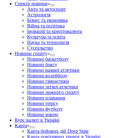
Спектр новини
Авто та автоспорт
Астрологія
Бізнес та економіка
Війна та політика
Іноваціії та криптовалюта
Культура та освіта
Наука та технологія
Суспільство
Новини спорту
Новини баскетболу
Новини боксу
Новини важкої атлетики
Новини волейболу
Новини гімнастики
Новини легкої атлетики
Новини лижного спорту
Новини плавання
Новини тенісу
Новини футболу
Новини хокею
Курс валют в Україні
Карта
Карта бойових дій Deep State
Карта повітряних тривог в Україні