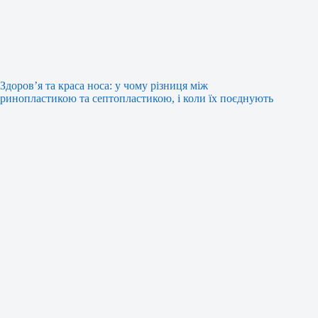
Здоров’я та краса носа: у чому різниця між
ринопластикою та септопластикою, і коли їх поєднують